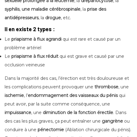
sexuelle prolongée à la leucémie
, la
drepanocytose
, la
syphilis
,
une maladie cérébrospinale
, la
prise des
antidépresseurs
, la
drogue
, etc.
Il en existe 2 types :
Le
priapisme à flux agrandi
qui est rare et causé par un
problème artériel
Le
priapisme à flux réduit
qui est grave et causé par une
occlusion veineuse
Dans la majorité des cas, l’érection est très douloureuse et
les complications peuvent provoquer une
thrombose
, une
ischemie
, l’
endommagement des vaisseaux du pénis
qui
peut avoir, par la suite comme conséquence, une
impuissance
, une
diminution de la fonction érectile
. Dans
des cas les plus graves, ça peut entraîner une
gangrène
ou
conduire à une
pénectomie
(Ablation chirurgicale du pénis).