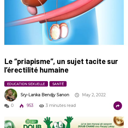
Le “priapisme”, un sujet tacite sur
l’érectilité humaine
EDUCATION SEXUELLE
SANTÉ
Sry-Lanka Bendjy Sanon
May 2, 2022
0
953
3 minutes read