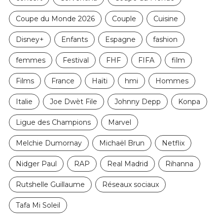
Coupe du Monde 2026
Couple
Cuisine
Disney+
Enfants
Espagne
fashion
femmes
Festival
FHF
FIFA
film
Films
France
Haïti
hmi
Hommes
Italie
Joe Dwèt File
Johnny Depp
Konpa
Ligue des Champions
Marvel
Melchie Dumornay
Michaël Brun
Netflix
Nidger Paul
RAP
Real Madrid
Rihanna
Rutshelle Guillaume
Réseaux sociaux
Tafa Mi Soleil