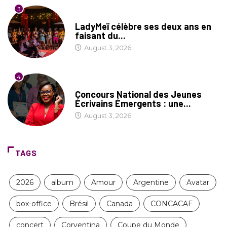
3
CULTURE
LadyMeï célèbre ses deux ans en
faisant du...
August 3, 2026
4
COIN LITTÉRAIRE
Concours National des Jeunes
Écrivains Émergents : une...
August 3, 2026
TAGS
2026
album
Amour
Argentine
Avatar
box-office
Brésil
Canada
CONCACAF
concert
Corventina
Coupe du Monde