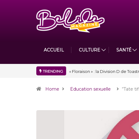
ACCUEIL
CULTURE
SANTÉ
TRENDING
Nidger F. Judson Paul récompensé 
Home
Education sexuelle
“Tate tif