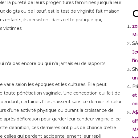
er la pureté de leurs progénitures féminines jusqu’à leur
C
ux doigts ou de l’œuf, est le test de virginité fait maison
s enfants, ils persistent dans cette pratique qui,
zo
s victimes.
Mi
SA
Je
l’
qui n’a pas encore ou qui n’a jamais eu de rapports
Sh
un
e varie selon les époques et les cultures. Elle peut
Pr
 toute pénétration vaginale. Une conception qui fait de
et
endant, certaines filles naissent sans ce dernier et celui-
co
ours d’une activité physique ou durant la croissance de
A$
ire après défloration pour garder leur candeur virginale; ce
af
tte définition, ces dernières ont plus de chance d’être
M
celles qui perdent accidentellement leur repli