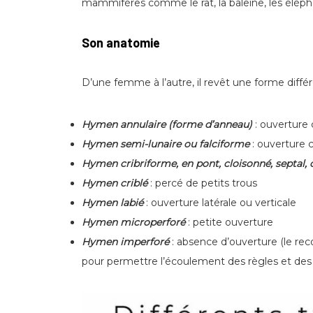
mammifères comme le rat, la baleine, les élép
Son anatomie
D’une femme à l’autre, il revêt une forme diffé
Hymen annulaire (forme d’anneau)
: ouverture 
Hymen semi-lunaire ou falciforme
: ouverture c
Hymen cribriforme, en pont, cloisonné, septal, 
Hymen criblé
: percé de petits trous
Hymen labié
: ouverture latérale ou verticale
Hymen microperforé
: petite ouverture
Hymen imperforé
: absence d’ouverture (le rec
pour permettre l’écoulement des règles et des 