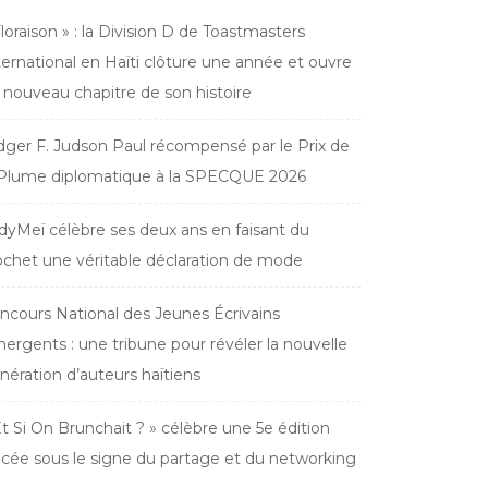
Floraison » : la Division D de Toastmasters
ternational en Haïti clôture une année et ouvre
 nouveau chapitre de son histoire
dger F. Judson Paul récompensé par le Prix de
 Plume diplomatique à la SPECQUE 2026
dyMeï célèbre ses deux ans en faisant du
ochet une véritable déclaration de mode
ncours National des Jeunes Écrivains
ergents : une tribune pour révéler la nouvelle
nération d’auteurs haïtiens
Et Si On Brunchait ? » célèbre une 5e édition
acée sous le signe du partage et du networking