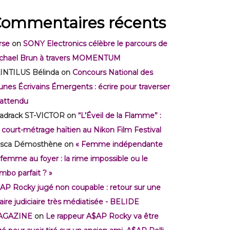
ommentaires récents
rse
on
SONY Electronics célèbre le parcours de
chael Brun à travers MOMENTUM
INTILUS Bélinda
on
Concours National des
unes Écrivains Émergents : écrire pour traverser
inattendu
adrack ST-VICTOR
on
“L’Éveil de la Flamme” :
 court-métrage haïtien au Nikon Film Festival
isca Démosthène
on
« Femme indépendante
 femme au foyer : la rime impossible ou le
mbo parfait ? »
AP Rocky jugé non coupable : retour sur une
faire judiciaire très médiatisée - BELIDE
AGAZINE
on
Le rappeur A$AP Rocky va être