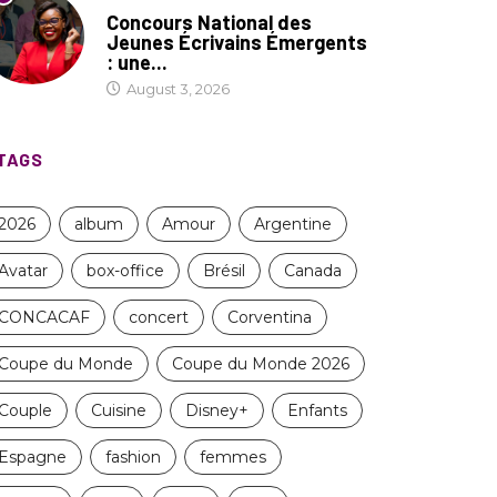
COIN LITTÉRAIRE
Concours National des
Jeunes Écrivains Émergents
: une...
August 3, 2026
TAGS
2026
album
Amour
Argentine
Avatar
box-office
Brésil
Canada
CONCACAF
concert
Corventina
Coupe du Monde
Coupe du Monde 2026
Couple
Cuisine
Disney+
Enfants
Espagne
fashion
femmes