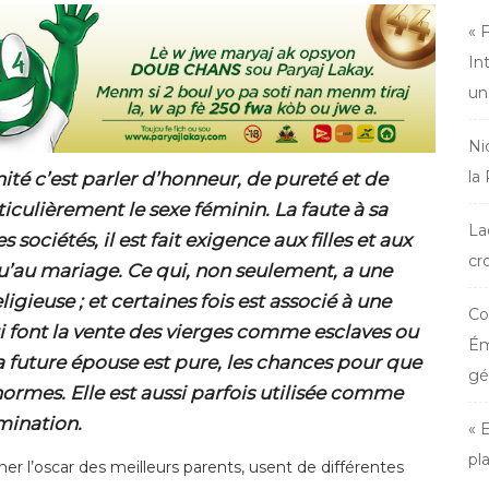
« 
In
un
Ni
la
nité c’est parler d’honneur, de pureté et de
iculièrement le sexe féminin. La faute à sa
La
 sociétés, il est fait exigence aux filles et aux
cr
u’au mariage. Ce qui, non seulement, a une
igieuse ; et certaines fois est associé à une
Co
 font la vente des vierges comme esclaves ou
Ém
a future épouse est pure, les chances pour que
gé
normes. Elle est aussi parfois utilisée comme
mination.
« 
pl
r l’oscar des meilleurs parents, usent de différentes