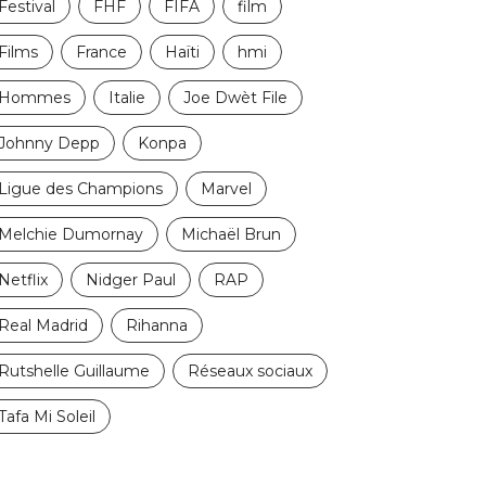
Festival
FHF
FIFA
film
Films
France
Haïti
hmi
Hommes
Italie
Joe Dwèt File
Johnny Depp
Konpa
Ligue des Champions
Marvel
Melchie Dumornay
Michaël Brun
Netflix
Nidger Paul
RAP
Real Madrid
Rihanna
Rutshelle Guillaume
Réseaux sociaux
Tafa Mi Soleil