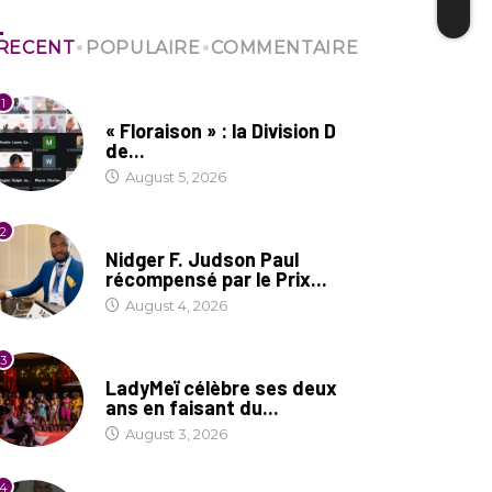
RECENT
POPULAIRE
COMMENTAIRE
1
SOCIÉTÉ
« Floraison » : la Division D
de...
August 5, 2026
2
SOCIÉTÉ
Nidger F. Judson Paul
récompensé par le Prix...
August 4, 2026
3
CULTURE
LadyMeï célèbre ses deux
ans en faisant du...
August 3, 2026
4