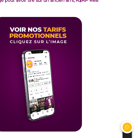
gé pour avoir tiré sur un ancien ami, A$AP Relli