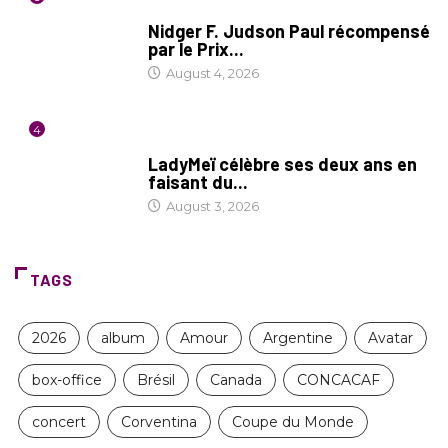
SOCIÉTÉ
Nidger F. Judson Paul récompensé
par le Prix...
August 4, 2026
4
CULTURE
LadyMeï célèbre ses deux ans en
faisant du...
August 3, 2026
TAGS
2026
album
Amour
Argentine
Avatar
box-office
Brésil
Canada
CONCACAF
concert
Corventina
Coupe du Monde