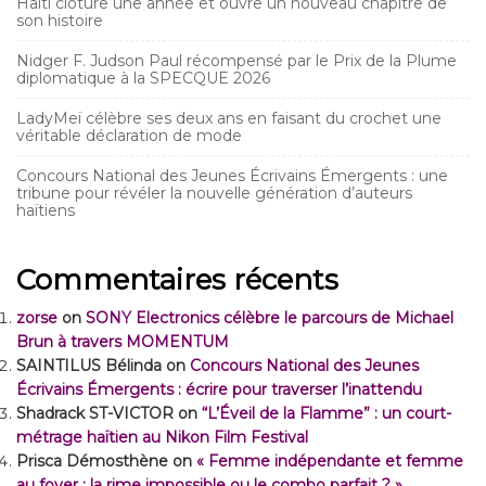
Haïti clôture une année et ouvre un nouveau chapitre de
son histoire
Nidger F. Judson Paul récompensé par le Prix de la Plume
diplomatique à la SPECQUE 2026
LadyMeï célèbre ses deux ans en faisant du crochet une
véritable déclaration de mode
Concours National des Jeunes Écrivains Émergents : une
tribune pour révéler la nouvelle génération d’auteurs
haïtiens
Commentaires récents
zorse
on
SONY Electronics célèbre le parcours de Michael
Brun à travers MOMENTUM
SAINTILUS Bélinda
on
Concours National des Jeunes
Écrivains Émergents : écrire pour traverser l’inattendu
Shadrack ST-VICTOR
on
“L’Éveil de la Flamme” : un court-
métrage haïtien au Nikon Film Festival
Prisca Démosthène
on
« Femme indépendante et femme
au foyer : la rime impossible ou le combo parfait ? »