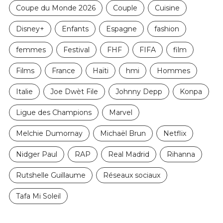
Coupe du Monde 2026
Couple
Cuisine
Disney+
Enfants
Espagne
fashion
femmes
Festival
FHF
FIFA
film
Films
France
Haïti
hmi
Hommes
Italie
Joe Dwèt File
Johnny Depp
Konpa
Ligue des Champions
Marvel
Melchie Dumornay
Michaël Brun
Netflix
Nidger Paul
RAP
Real Madrid
Rihanna
Rutshelle Guillaume
Réseaux sociaux
Tafa Mi Soleil