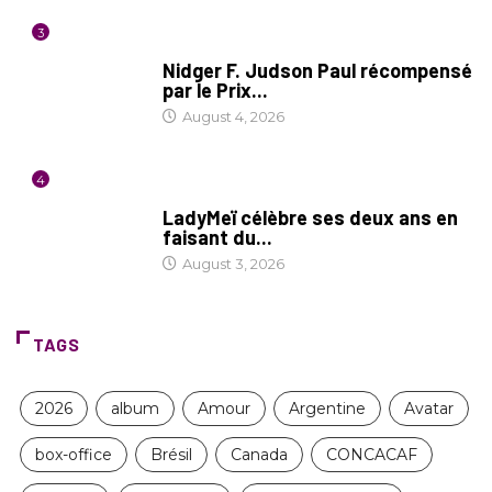
3
SOCIÉTÉ
Nidger F. Judson Paul récompensé
par le Prix...
August 4, 2026
4
CULTURE
LadyMeï célèbre ses deux ans en
faisant du...
August 3, 2026
TAGS
2026
album
Amour
Argentine
Avatar
box-office
Brésil
Canada
CONCACAF