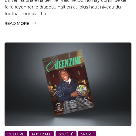
L’internationale haïtienne Melchie Dumornay continue de
faire rayonner le drapeau haïtien au plus haut niveau du
football mondial. La
READ MORE
CULTURE
FOOTBALL
SOCIÉTÉ
SPORT