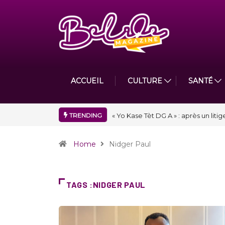
ACCUEIL
CULTURE
SANTÉ
TRENDING
« Floraison » : la Division D de To
Home
Nidger Paul
TAGS :NIDGER PAUL