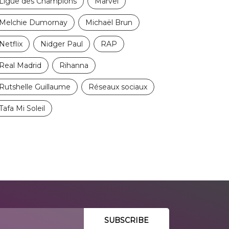
Ligue des Champions
Marvel
Melchie Dumornay
Michaël Brun
Netflix
Nidger Paul
RAP
Real Madrid
Rihanna
Rutshelle Guillaume
Réseaux sociaux
Tafa Mi Soleil