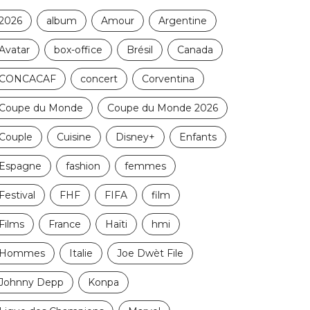
2026
album
Amour
Argentine
Avatar
box-office
Brésil
Canada
CONCACAF
concert
Corventina
Coupe du Monde
Coupe du Monde 2026
Couple
Cuisine
Disney+
Enfants
Espagne
fashion
femmes
Festival
FHF
FIFA
film
Films
France
Haïti
hmi
Hommes
Italie
Joe Dwèt File
Johnny Depp
Konpa