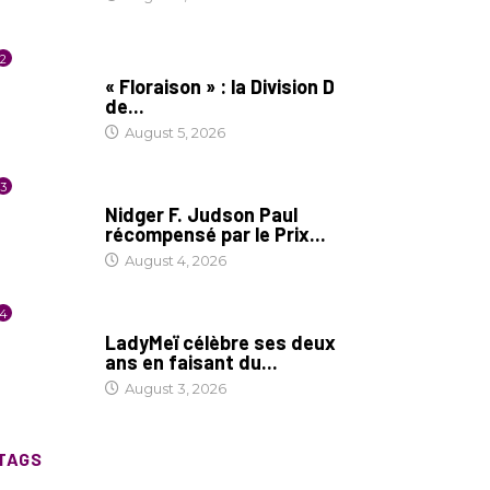
2
SOCIÉTÉ
« Floraison » : la Division D
de...
August 5, 2026
3
SOCIÉTÉ
Nidger F. Judson Paul
récompensé par le Prix...
August 4, 2026
4
CULTURE
LadyMeï célèbre ses deux
ans en faisant du...
August 3, 2026
TAGS