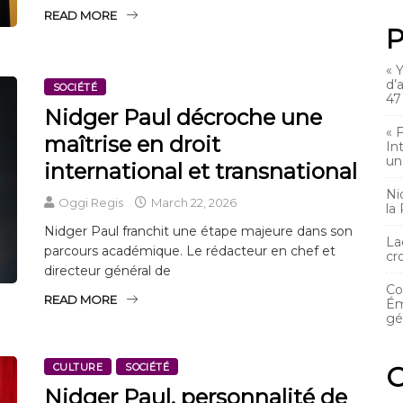
READ MORE
P
« 
d’
SOCIÉTÉ
47
Nidger Paul décroche une
« 
maîtrise en droit
In
un
international et transnational
Ni
Oggi Regis
March 22, 2026
la
Nidger Paul franchit une étape majeure dans son
La
parcours académique. Le rédacteur en chef et
cr
directeur général de
Co
READ MORE
Ém
gé
C
CULTURE
SOCIÉTÉ
Nidger Paul, personnalité de