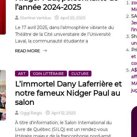
zo
l’année 2024-2025
Mi
SA
Sterline Vertilus
April 25, 2025
Je
Le 17 avril 2025, dans l’atmosphère vibrante du
l’
Théâtre de la Cité universitaire de l’Université
Sh
Laval, la communauté étudiante a
un
Pr
READ MORE
et
co
A$
ART
COIN LITTÉRAIRE
CULTURE
af
L’immortel Dany Laferrière et
M
ju
notre fameux Nidger Paul au
salon
Oggi Regis
April 12, 2025
À titre d’information, le Salon International du
Livre de Québec (SILQ) est un rendez-vous
littéraire majeur de la francophonie nord-amé