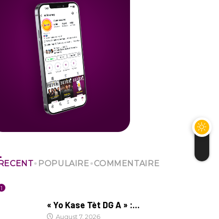
RECENT
POPULAIRE
COMMENTAIRE
1
CULTURE
« Yo Kase Tèt DG A » :...
August 7, 2026