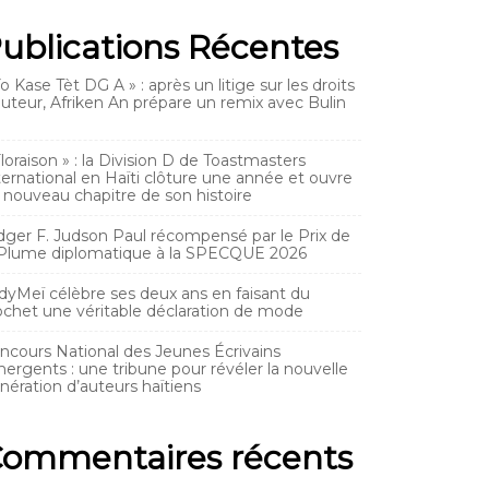
ublications Récentes
Yo Kase Tèt DG A » : après un litige sur les droits
auteur, Afriken An prépare un remix avec Bulin
Floraison » : la Division D de Toastmasters
ternational en Haïti clôture une année et ouvre
 nouveau chapitre de son histoire
dger F. Judson Paul récompensé par le Prix de
 Plume diplomatique à la SPECQUE 2026
dyMeï célèbre ses deux ans en faisant du
ochet une véritable déclaration de mode
ncours National des Jeunes Écrivains
ergents : une tribune pour révéler la nouvelle
nération d’auteurs haïtiens
ommentaires récents