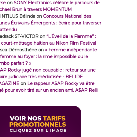
rse
on
SONY Electronics célèbre le parcours de
chael Brun à travers MOMENTUM
INTILUS Bélinda
on
Concours National des
unes Écrivains Émergents : écrire pour traverser
inattendu
adrack ST-VICTOR
on
“L’Éveil de la Flamme” :
 court-métrage haïtien au Nikon Film Festival
isca Démosthène
on
« Femme indépendante
 femme au foyer : la rime impossible ou le
mbo parfait ? »
AP Rocky jugé non coupable : retour sur une
faire judiciaire très médiatisée - BELIDE
AGAZINE
on
Le rappeur A$AP Rocky va être
gé pour avoir tiré sur un ancien ami, A$AP Relli