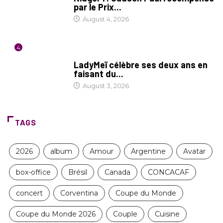
par le Prix...
August 4, 2026
4
CULTURE
LadyMeï célèbre ses deux ans en
faisant du...
August 3, 2026
TAGS
2026
album
Amour
Argentine
Avatar
box-office
Brésil
Canada
CONCACAF
concert
Corventina
Coupe du Monde
Coupe du Monde 2026
Couple
Cuisine