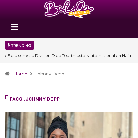
TRENDING
« Floraison » : la Division D de Toastmasters International en Haïti
clôture une année et ouvre un nouveau chapitre de son histoire
Home
Johnny Depp
TAGS :JOHNNY DEPP