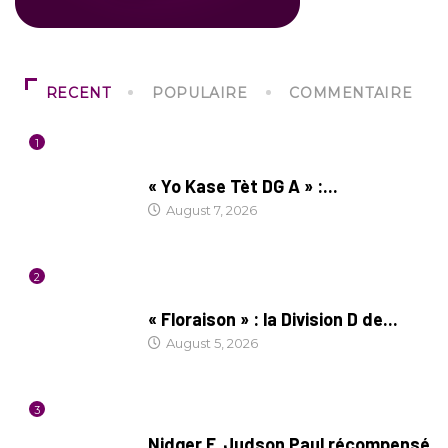
RECENT
POPULAIRE
COMMENTAIRE
1
CULTURE
« Yo Kase Tèt DG A » :...
August 7, 2026
2
SOCIÉTÉ
« Floraison » : la Division D de...
August 5, 2026
3
SOCIÉTÉ
Nidger F. Judson Paul récompensé