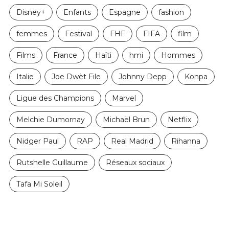
Disney+
Enfants
Espagne
fashion
femmes
Festival
FHF
FIFA
film
Films
France
Haïti
hmi
Hommes
Italie
Joe Dwèt File
Johnny Depp
Konpa
Ligue des Champions
Marvel
Melchie Dumornay
Michaël Brun
Netflix
Nidger Paul
RAP
Real Madrid
Rihanna
Rutshelle Guillaume
Réseaux sociaux
Tafa Mi Soleil