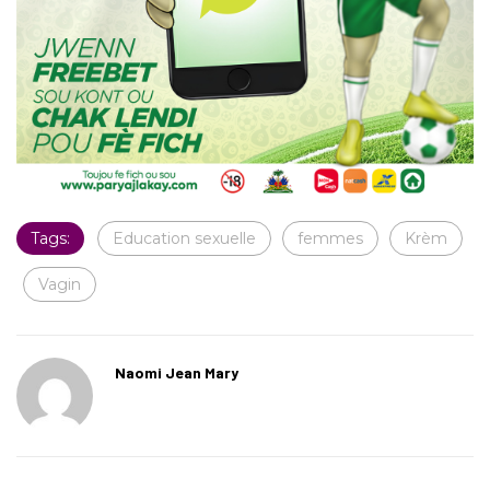
Tags:
Education sexuelle
femmes
Krèm
Vagin
Naomi Jean Mary