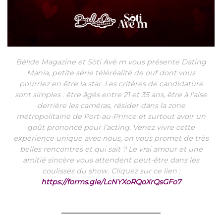
Bèlide Magazine et Sòti Avè m vous présente Dating
Mania, petite série téléréalité de ouf dont vous
pourriez en être la star. Les critères de candidature
sont simples : être âgés entre 21 et 35 ans, être à l’aise
derrière les caméras, résider dans la zone
métropolitaine de Port-au-Prince et surtout avoir un
goût prononcé pour l’acting. Venez vivre cette
expérience unique avec nous, on vous promet de très
belles rencontres et qui sait ? Le vrai amour et une
amitié sincère vous attendent peut-être dans les
coulisses du show. Cliquez sur ce lien :
https://forms.gle/LcNYXoRQoXrQsGFo7