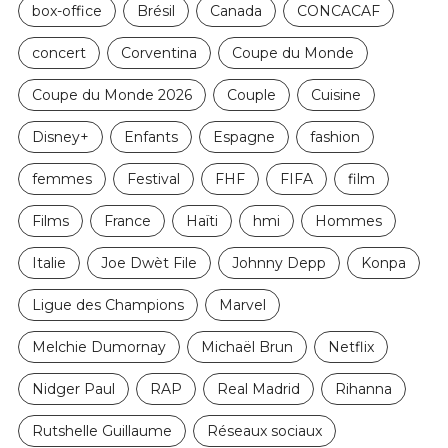
box-office
Brésil
Canada
CONCACAF
concert
Corventina
Coupe du Monde
Coupe du Monde 2026
Couple
Cuisine
Disney+
Enfants
Espagne
fashion
femmes
Festival
FHF
FIFA
film
Films
France
Haïti
hmi
Hommes
Italie
Joe Dwèt File
Johnny Depp
Konpa
Ligue des Champions
Marvel
Melchie Dumornay
Michaël Brun
Netflix
Nidger Paul
RAP
Real Madrid
Rihanna
Rutshelle Guillaume
Réseaux sociaux