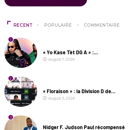
RECENT
POPULAIRE
COMMENTAIRE
1
CULTURE
« Yo Kase Tèt DG A » :...
August 7, 2026
2
SOCIÉTÉ
« Floraison » : la Division D de...
August 5, 2026
3
SOCIÉTÉ
Nidger F. Judson Paul récompensé