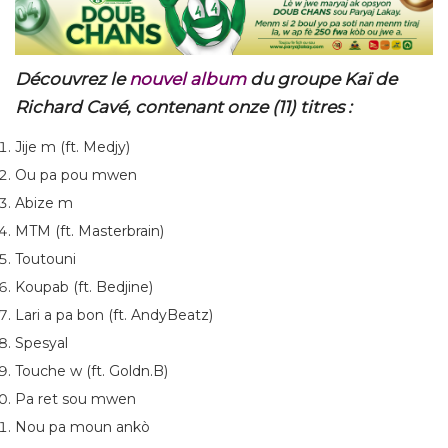
Découvrez le
nouvel album
du groupe Kaï de
Richard Cavé, contenant onze (11) titres :
Jije m (ft. Medjy)
Ou pa pou mwen
Abize m
MTM (ft. Masterbrain)
Toutouni
Koupab (ft. Bedjine)
Lari a pa bon (ft. AndyBeatz)
Spesyal
Touche w (ft. Goldn.B)
Pa ret sou mwen
Nou pa moun ankò