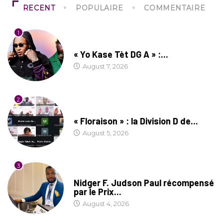
RECENT
POPULAIRE
COMMENTAIRE
1
CULTURE
« Yo Kase Tèt DG A » :...
August 7, 2026
2
SOCIÉTÉ
« Floraison » : la Division D de...
August 5, 2026
3
SOCIÉTÉ
Nidger F. Judson Paul récompensé
par le Prix...
August 4, 2026