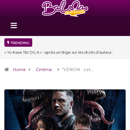
TRENDING
« Yo Kase Tèt DG A » : après un litige sur les droits d’auteur,
Afriken An prépare un remix avec Bulin 47
Home
Cinéma
“VENOM : Let…