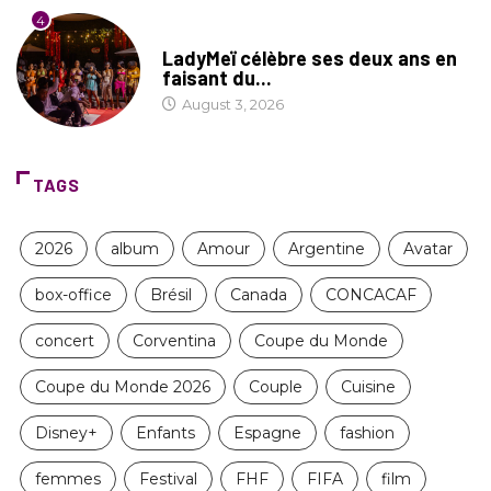
4
CULTURE
LadyMeï célèbre ses deux ans en
faisant du...
August 3, 2026
TAGS
2026
album
Amour
Argentine
Avatar
box-office
Brésil
Canada
CONCACAF
concert
Corventina
Coupe du Monde
Coupe du Monde 2026
Couple
Cuisine
Disney+
Enfants
Espagne
fashion
femmes
Festival
FHF
FIFA
film