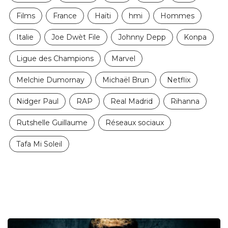
Films
France
Haïti
hmi
Hommes
Italie
Joe Dwèt File
Johnny Depp
Konpa
Ligue des Champions
Marvel
Melchie Dumornay
Michaël Brun
Netflix
Nidger Paul
RAP
Real Madrid
Rihanna
Rutshelle Guillaume
Réseaux sociaux
Tafa Mi Soleil