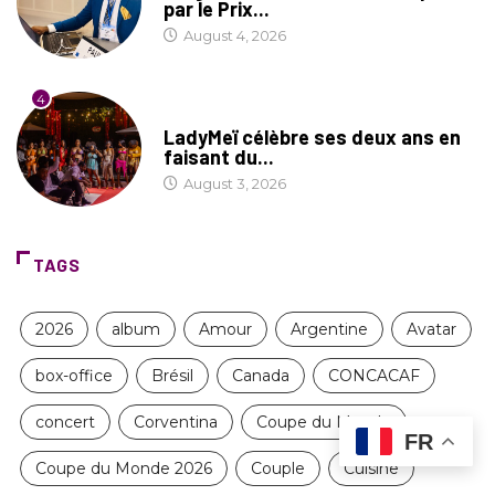
par le Prix...
August 4, 2026
4
CULTURE
LadyMeï célèbre ses deux ans en
faisant du...
August 3, 2026
TAGS
2026
album
Amour
Argentine
Avatar
box-office
Brésil
Canada
CONCACAF
concert
Corventina
Coupe du Monde
FR
Coupe du Monde 2026
Couple
Cuisine