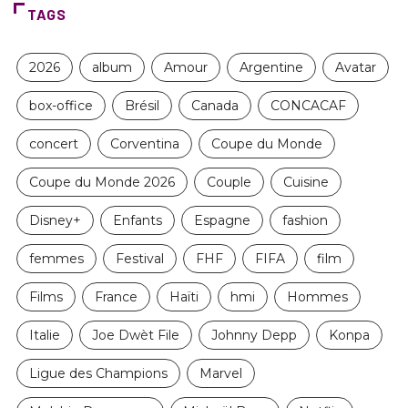
TAGS
2026
album
Amour
Argentine
Avatar
box-office
Brésil
Canada
CONCACAF
concert
Corventina
Coupe du Monde
Coupe du Monde 2026
Couple
Cuisine
Disney+
Enfants
Espagne
fashion
femmes
Festival
FHF
FIFA
film
Films
France
Haïti
hmi
Hommes
Italie
Joe Dwèt File
Johnny Depp
Konpa
Ligue des Champions
Marvel