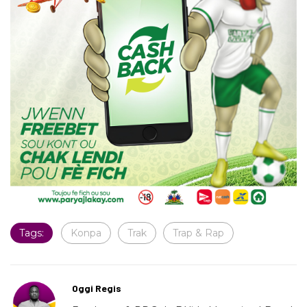
Tags:
Konpa
Trak
Trap & Rap
Oggi Regis