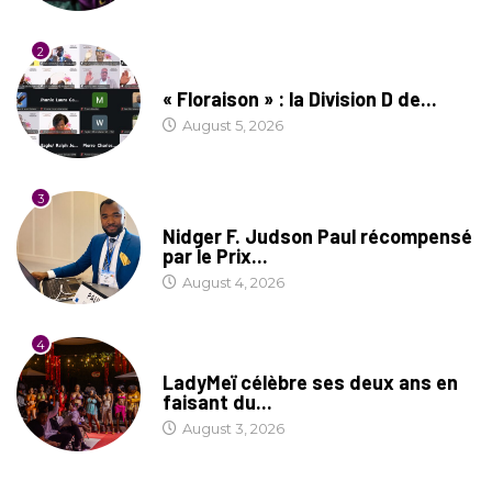
2
SOCIÉTÉ
« Floraison » : la Division D de...
August 5, 2026
3
SOCIÉTÉ
Nidger F. Judson Paul récompensé
par le Prix...
August 4, 2026
4
CULTURE
LadyMeï célèbre ses deux ans en
faisant du...
August 3, 2026