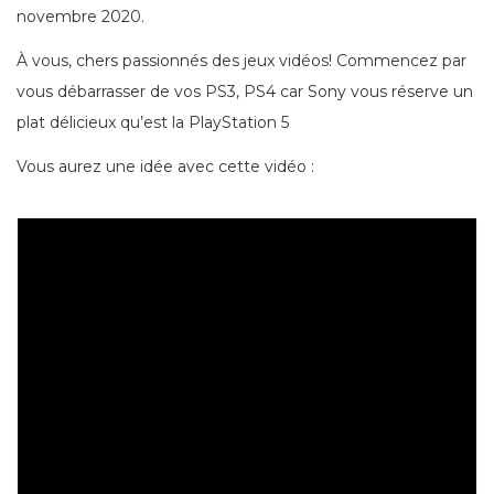
novembre 2020.
À vous, chers passionnés des jeux vidéos! Commencez par
vous débarrasser de vos PS3, PS4 car Sony vous réserve un
plat délicieux qu’est la PlayStation 5
Vous aurez une idée avec cette vidéo :