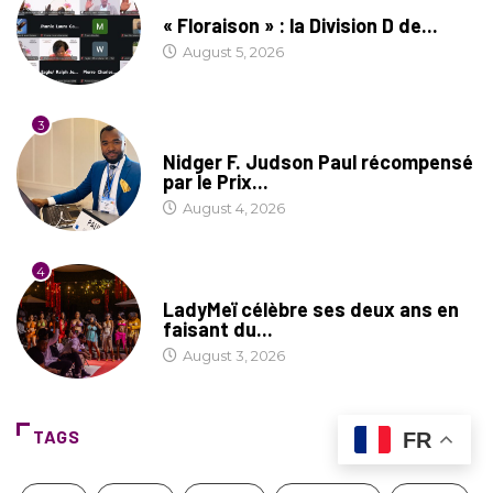
SOCIÉTÉ
« Floraison » : la Division D de...
August 5, 2026
3
SOCIÉTÉ
Nidger F. Judson Paul récompensé
par le Prix...
August 4, 2026
4
CULTURE
LadyMeï célèbre ses deux ans en
faisant du...
August 3, 2026
TAGS
FR