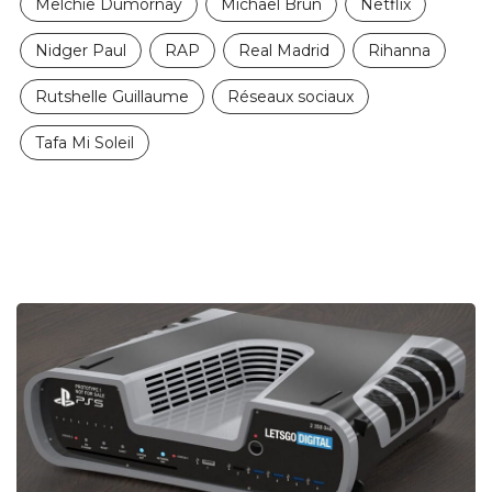
Melchie Dumornay
Michaël Brun
Netflix
Nidger Paul
RAP
Real Madrid
Rihanna
Rutshelle Guillaume
Réseaux sociaux
Tafa Mi Soleil