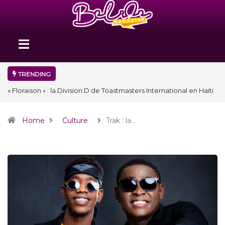
TRENDING
« Floraison » : la Division D de Toastmasters International en Haïti
clôture une année et ouvre un nouveau chapitre de son histoire
Home
Culture
Trak : la…