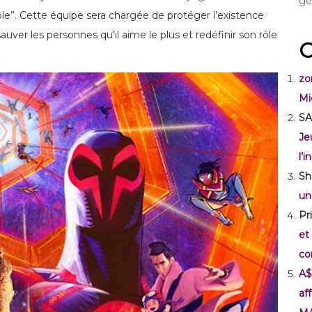
gé
le”. Cette équipe sera chargée de protéger l’existence
uver les personnes qu’il aime le plus et redéfinir son rôle
C
zo
Mi
SA
Je
l’
Sh
un
Pr
et
co
A$
af