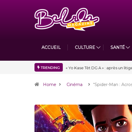
ACCUEIL
CULTURE
SANTÉ
TRENDING
« Floraison » : la Division D de To
Home
Cinéma
“Spider-Man : Acro