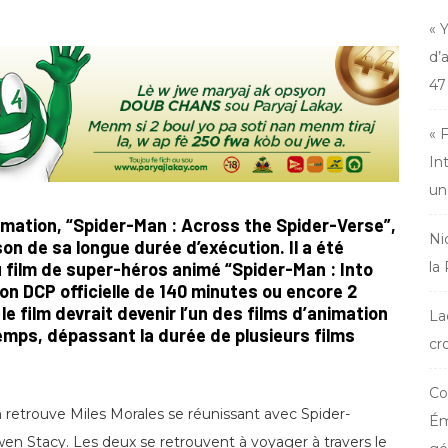
« 
d’
47
« 
In
un
imation, “Spider-Man : Across the Spider-Verse”,
Ni
son de sa longue durée d’exécution. Il a été
du film de super-héros animé “Spider-Man : Into
la
on DCP officielle de 140 minutes ou encore 2
e film devrait devenir l’un des films d’animation
La
emps, dépassant la durée de plusieurs films
cr
Co
 retrouve Miles Morales se réunissant avec Spider-
Ém
Stacy. Les deux se retrouvent à voyager à travers le