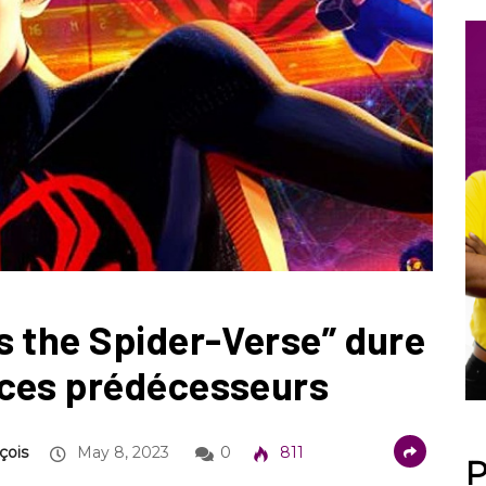
s the Spider-Verse” dure
 ces prédécesseurs
çois
May 8, 2023
0
811
P