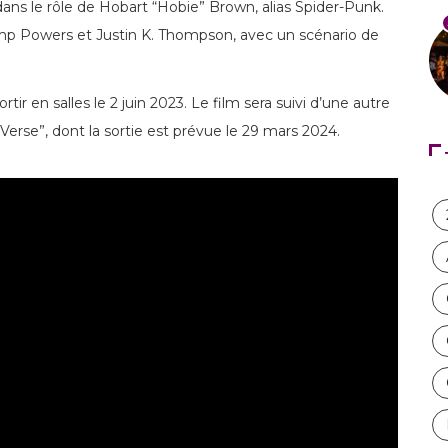
ns le rôle de Hobart “Hobie” Brown, alias Spider-Punk.
emp Powers et Justin K. Thompson, avec un scénario de
tir en salles le 2 juin 2023. Le film sera suivi d’une autre
Verse”, dont la sortie est prévue le 29 mars 2024.