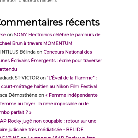
nération d’auteurs haïtiens
ommentaires récents
rse
on
SONY Electronics célèbre le parcours de
chael Brun à travers MOMENTUM
INTILUS Bélinda
on
Concours National des
unes Écrivains Émergents : écrire pour traverser
inattendu
adrack ST-VICTOR
on
“L’Éveil de la Flamme” :
 court-métrage haïtien au Nikon Film Festival
isca Démosthène
on
« Femme indépendante
 femme au foyer : la rime impossible ou le
mbo parfait ? »
AP Rocky jugé non coupable : retour sur une
faire judiciaire très médiatisée - BELIDE