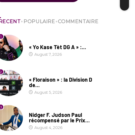
RECENT
POPULAIRE
COMMENTAIRE
1
CULTURE
« Yo Kase Tèt DG A » :...
August 7, 2026
2
SOCIÉTÉ
« Floraison » : la Division D
de...
August 5, 2026
3
SOCIÉTÉ
Nidger F. Judson Paul
récompensé par le Prix...
August 4, 2026