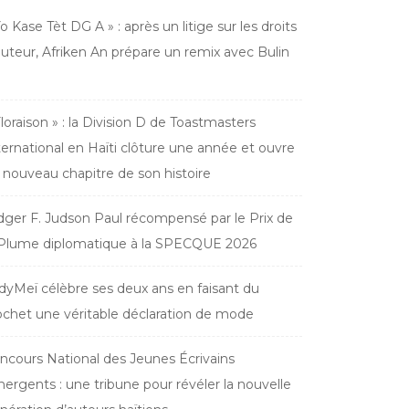
Yo Kase Tèt DG A » : après un litige sur les droits
auteur, Afriken An prépare un remix avec Bulin
Floraison » : la Division D de Toastmasters
ternational en Haïti clôture une année et ouvre
 nouveau chapitre de son histoire
dger F. Judson Paul récompensé par le Prix de
 Plume diplomatique à la SPECQUE 2026
dyMeï célèbre ses deux ans en faisant du
ochet une véritable déclaration de mode
ncours National des Jeunes Écrivains
ergents : une tribune pour révéler la nouvelle