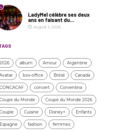
4
CULTURE
LadyMeï célèbre ses deux
ans en faisant du...
August 3, 2026
TAGS
2026
album
Amour
Argentine
Avatar
box-office
Brésil
Canada
CONCACAF
concert
Corventina
Coupe du Monde
Coupe du Monde 2026
Couple
Cuisine
Disney+
Enfants
Espagne
fashion
femmes