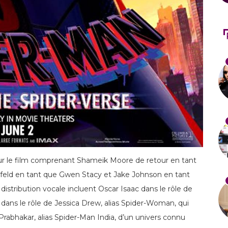
ur le film comprenant Shameik Moore de retour en tant
infeld en tant que Gwen Stacy et Jake Johnson en tant
istribution vocale incluent Oscar Isaac dans le rôle de
 dans le rôle de Jessica Drew, alias Spider-Woman, qui
 Prabhakar, alias Spider-Man India, d’un univers connu