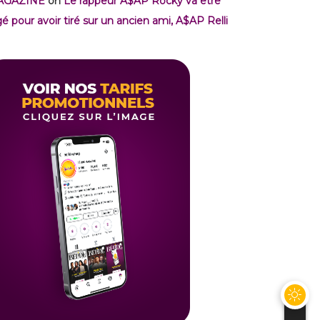
AGAZINE
on
Le rappeur A$AP Rocky va être
gé pour avoir tiré sur un ancien ami, A$AP Relli