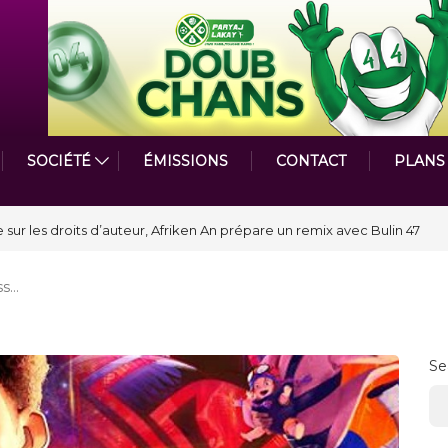
SOCIÉTÉ
ÉMISSIONS
CONTACT
PLANS
astmasters International en Haïti clôture une année et ouvre un nouveau
ss…
Se