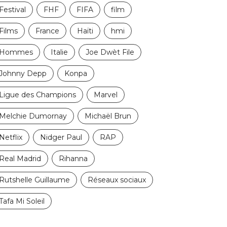
Festival
FHF
FIFA
film
Films
France
Haïti
hmi
Hommes
Italie
Joe Dwèt File
Johnny Depp
Konpa
Ligue des Champions
Marvel
Melchie Dumornay
Michaël Brun
Netflix
Nidger Paul
RAP
Real Madrid
Rihanna
Rutshelle Guillaume
Réseaux sociaux
Tafa Mi Soleil