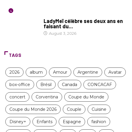
4
CULTURE
LadyMeï célèbre ses deux ans en
faisant du...
August 3, 2026
TAGS
2026
album
Amour
Argentine
Avatar
box-office
Brésil
Canada
CONCACAF
concert
Corventina
Coupe du Monde
Coupe du Monde 2026
Couple
Cuisine
Disney+
Enfants
Espagne
fashion