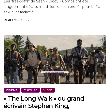
Les “freak-offs” de Sean « Diddy » Combs ont été
longuement décrits mardi, lors de son procès pour trafic
sexuel et racket à
READ MORE
CINÉMA
CULTURE
VIDEO
« The Long Walk » du grand
écrivain Stephen King,