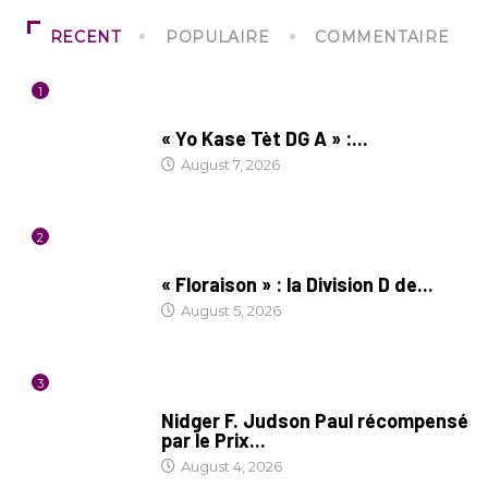
RECENT
POPULAIRE
COMMENTAIRE
1
CULTURE
« Yo Kase Tèt DG A » :...
August 7, 2026
2
SOCIÉTÉ
« Floraison » : la Division D de...
August 5, 2026
3
SOCIÉTÉ
Nidger F. Judson Paul récompensé
par le Prix...
August 4, 2026