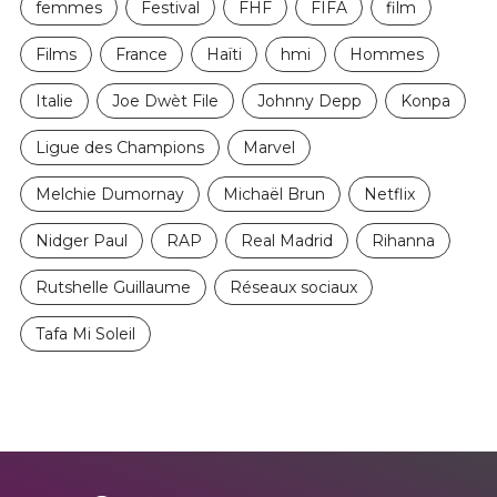
femmes
Festival
FHF
FIFA
film
Films
France
Haïti
hmi
Hommes
Italie
Joe Dwèt File
Johnny Depp
Konpa
Ligue des Champions
Marvel
Melchie Dumornay
Michaël Brun
Netflix
Nidger Paul
RAP
Real Madrid
Rihanna
Rutshelle Guillaume
Réseaux sociaux
Tafa Mi Soleil