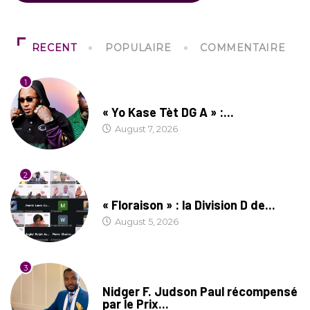
RECENT
POPULAIRE
COMMENTAIRE
1
CULTURE
« Yo Kase Tèt DG A » :...
August 7, 2026
2
SOCIÉTÉ
« Floraison » : la Division D de...
August 5, 2026
3
SOCIÉTÉ
Nidger F. Judson Paul récompensé
par le Prix...