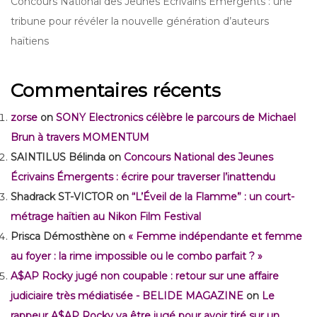
Concours National des Jeunes Écrivains Émergents : une
tribune pour révéler la nouvelle génération d’auteurs
haïtiens
Commentaires récents
zorse
on
SONY Electronics célèbre le parcours de Michael
Brun à travers MOMENTUM
SAINTILUS Bélinda
on
Concours National des Jeunes
Écrivains Émergents : écrire pour traverser l’inattendu
Shadrack ST-VICTOR
on
“L’Éveil de la Flamme” : un court-
métrage haïtien au Nikon Film Festival
Prisca Démosthène
on
« Femme indépendante et femme
au foyer : la rime impossible ou le combo parfait ? »
A$AP Rocky jugé non coupable : retour sur une affaire
judiciaire très médiatisée - BELIDE MAGAZINE
on
Le
rappeur A$AP Rocky va être jugé pour avoir tiré sur un