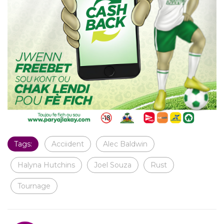
Tags:
Acciident
Alec Baldwin
Halyna Hutchins
Joel Souza
Rust
Tournage