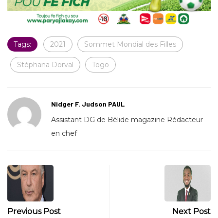
Tags:
2021
Sommet Mondial des Filles
Stéphana Dorval
Togo
Nidger F. Judson PAUL
Assistant DG de Bèlide magazine Rédacteur
en chef
Previous Post
Next Post