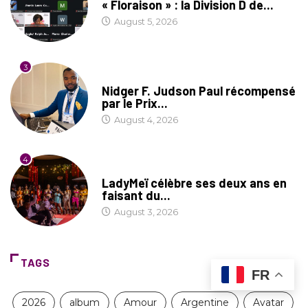
« Floraison » : la Division D de...
August 5, 2026
3
SOCIÉTÉ
Nidger F. Judson Paul récompensé
par le Prix...
August 4, 2026
4
CULTURE
LadyMeï célèbre ses deux ans en
faisant du...
August 3, 2026
TAGS
FR
2026
album
Amour
Argentine
Avatar