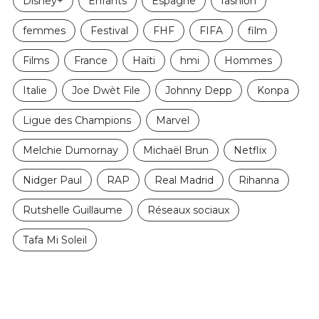
Disney+
Enfants
Espagne
fashion
femmes
Festival
FHF
FIFA
film
Films
France
Haïti
hmi
Hommes
Italie
Joe Dwèt File
Johnny Depp
Konpa
Ligue des Champions
Marvel
Melchie Dumornay
Michaël Brun
Netflix
Nidger Paul
RAP
Real Madrid
Rihanna
Rutshelle Guillaume
Réseaux sociaux
Tafa Mi Soleil