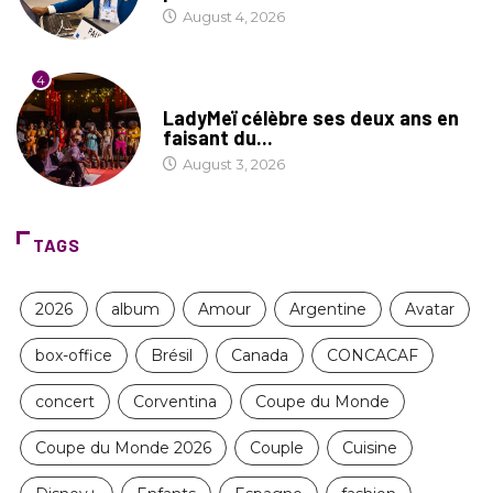
August 4, 2026
4
CULTURE
LadyMeï célèbre ses deux ans en
faisant du...
August 3, 2026
TAGS
2026
album
Amour
Argentine
Avatar
box-office
Brésil
Canada
CONCACAF
concert
Corventina
Coupe du Monde
Coupe du Monde 2026
Couple
Cuisine