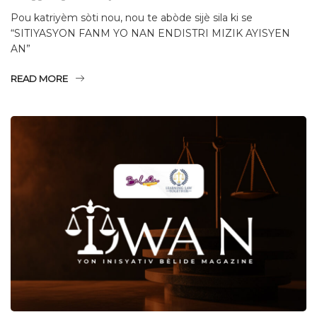
Pou katriyèm sòti nou, nou te abòde sijè sila ki se
“SITIYASYON FANM YO NAN ENDISTRI MIZIK AYISYEN
AN”
READ MORE