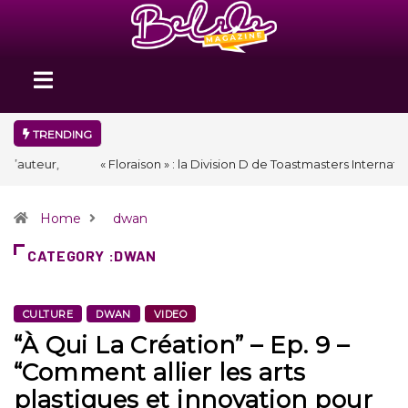
TRENDING
« Floraison » : la Division D de Toastmasters International en Haïti
clôture une année et ouvre un nouveau chapitre de son histoire
Home
dwan
CATEGORY :DWAN
CULTURE
DWAN
VIDEO
“À Qui La Création” – Ep. 9 –
“Comment allier les arts
plastiques et innovation pour