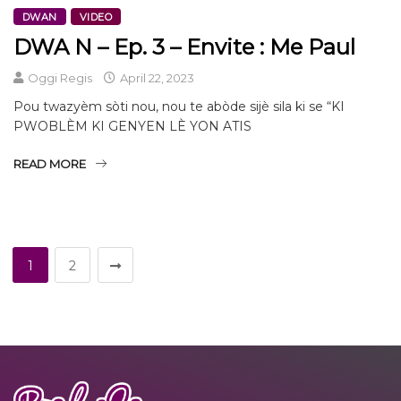
DWAN
VIDEO
DWA N – Ep. 3 – Envite : Me Paul
Oggi Regis
April 22, 2023
Pou twazyèm sòti nou, nou te abòde sijè sila ki se “KI
PWOBLÈM KI GENYEN LÈ YON ATIS
READ MORE
1
2