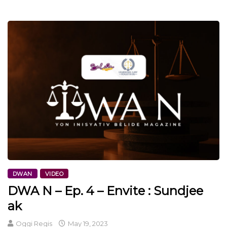
DWAN
VIDEO
DWA N – Ep. 4 – Envite : Sundjee
ak
Oggi Regis
May 19, 2023