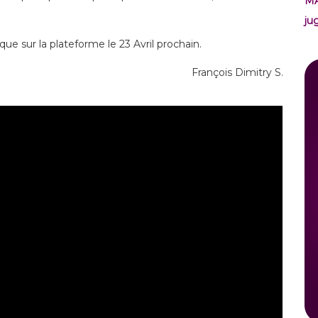
M
ju
 sur la plateforme le 23 Avril prochain.
François Dimitry S.