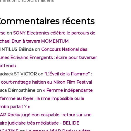
nération d’auteurs haïtiens
ommentaires récents
rse
on
SONY Electronics célèbre le parcours de
chael Brun à travers MOMENTUM
INTILUS Bélinda
on
Concours National des
unes Écrivains Émergents : écrire pour traverser
inattendu
adrack ST-VICTOR
on
“L’Éveil de la Flamme” :
 court-métrage haïtien au Nikon Film Festival
isca Démosthène
on
« Femme indépendante
 femme au foyer : la rime impossible ou le
mbo parfait ? »
AP Rocky jugé non coupable : retour sur une
faire judiciaire très médiatisée - BELIDE