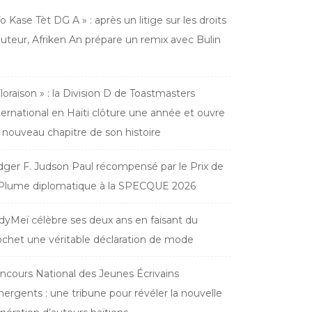
Yo Kase Tèt DG A » : après un litige sur les droits
auteur, Afriken An prépare un remix avec Bulin
Floraison » : la Division D de Toastmasters
ternational en Haïti clôture une année et ouvre
 nouveau chapitre de son histoire
dger F. Judson Paul récompensé par le Prix de
 Plume diplomatique à la SPECQUE 2026
dyMeï célèbre ses deux ans en faisant du
ochet une véritable déclaration de mode
ncours National des Jeunes Écrivains
ergents : une tribune pour révéler la nouvelle