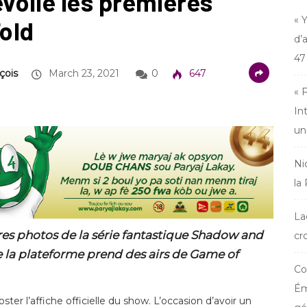
oile les premières
« 
old
d’
47
çois
March 23, 2021
0
647
« 
In
un
Ni
la
La
res photos de la série fantastique Shadow and
cr
 de la plateforme prend des airs de Game of
Co
Ém
ter l’affiche officielle du show. L’occasion d’avoir un