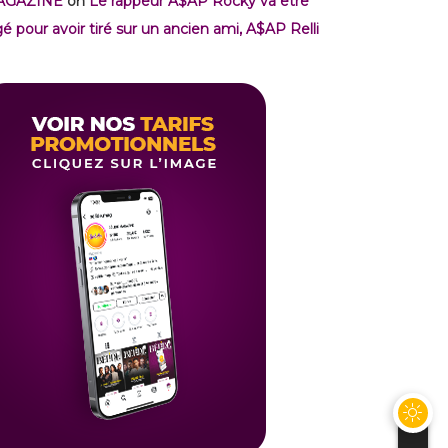
AGAZINE
on
Le rappeur A$AP Rocky va être
gé pour avoir tiré sur un ancien ami, A$AP Relli