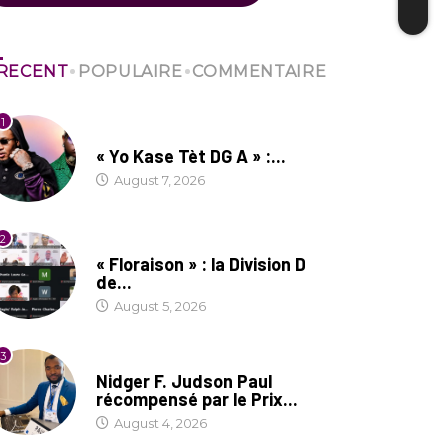
RECENT
POPULAIRE
COMMENTAIRE
1
CULTURE
« Yo Kase Tèt DG A » :...
August 7, 2026
2
SOCIÉTÉ
« Floraison » : la Division D
de...
August 5, 2026
3
SOCIÉTÉ
Nidger F. Judson Paul
récompensé par le Prix...
August 4, 2026