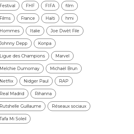
Festival
FHF
FIFA
film
Films
France
Haïti
hmi
Hommes
Italie
Joe Dwèt File
Johnny Depp
Konpa
Ligue des Champions
Marvel
Melchie Dumornay
Michaël Brun
Netflix
Nidger Paul
RAP
Real Madrid
Rihanna
Rutshelle Guillaume
Réseaux sociaux
Tafa Mi Soleil