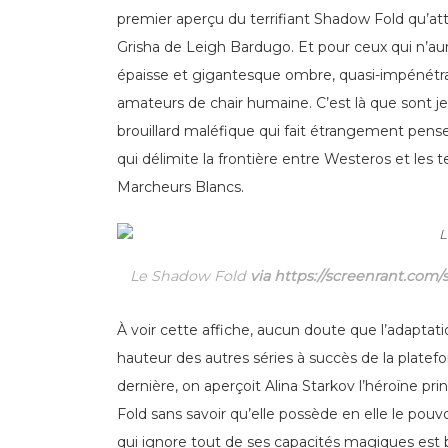
premier aperçu du terrifiant Shadow Fold qu’att
Grisha de Leigh Bardugo. Et pour ceux qui n’aur
épaisse et gigantesque ombre, quasi-impénétra
amateurs de chair humaine. C’est là que sont j
brouillard maléfique qui fait étrangement pens
qui délimite la frontière entre Westeros et les
Marcheurs Blancs.
Le Shadow Fold
via https://screenrant.com
À voir cette affiche, aucun doute que l’adaptati
hauteur des autres séries à succès de la plat
dernière, on aperçoit Alina Starkov l’héroïne pr
Fold sans savoir qu’elle possède en elle le pouvo
qui ignore tout de ses capacités magiques est b