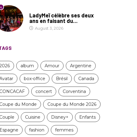
4
CULTURE
LadyMeï célèbre ses deux
ans en faisant du...
August 3, 2026
TAGS
2026
album
Amour
Argentine
Avatar
box-office
Brésil
Canada
CONCACAF
concert
Corventina
Coupe du Monde
Coupe du Monde 2026
Couple
Cuisine
Disney+
Enfants
Espagne
fashion
femmes