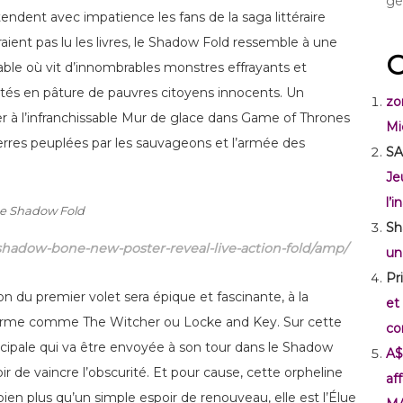
gé
endent avec impatience les fans de la saga littéraire
aient pas lu les livres, le Shadow Fold ressemble à une
C
ble où vit d’innombrables monstres effrayants et
etés en pâture de pauvres citoyens innocents. Un
zo
er à l’infranchissable Mur de glace dans Game of Thrones
Mi
 terres peuplées par les sauvageons et l’armée des
SA
Je
l’
Sh
/shadow-bone-new-poster-reveal-live-action-fold/amp/
un
Pr
on du premier volet sera épique et fascinante, à la
et
eforme comme The Witcher ou Locke and Key. Sur cette
co
incipale qui va être envoyée à son tour dans le Shadow
A$
ir de vaincre l’obscurité. Et pour cause, cette orpheline
af
ien plus qu’un simple espoir de renouveau, elle est l’Élue