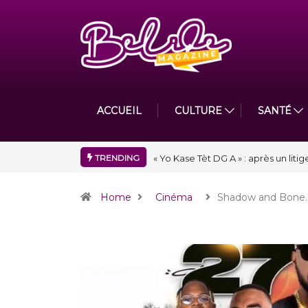
ACCUEIL
CULTURE
SANTÉ
TRENDING
« Floraison » : la Division D de To
Home
Cinéma
Shadow and Bone