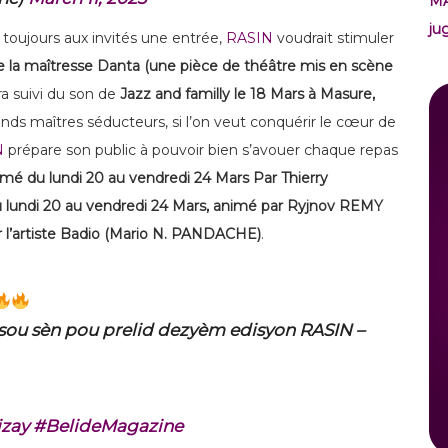
M
ju
oujours aux invités une entrée,
RASIN
voudrait stimuler
de la maîtresse Danta (une pièce de théâtre mis en scène
ra suivi du son de
Jazz and familly le 18 Mars à Masure,
ds maîtres séducteurs, si l’on veut conquérir le cœur de
N
prépare son public à pouvoir bien s’avouer chaque repas
imé du lundi 20 au vendredi 24 Mars Par Thierry
u lundi 20 au vendredi 24 Mars, animé par Ryjnov REMY
ar l’artiste Badio (Mario N. PANDACHE)
.
 sou sèn pou prelid dezyèm edisyon RASIN –
izay
#BelideMagazine