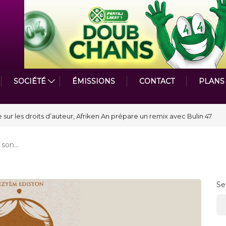
SOCIÉTÉ
ÉMISSIONS
CONTACT
PLANS
astmasters International en Haïti clôture une année et ouvre un nouveau
t son…
Se