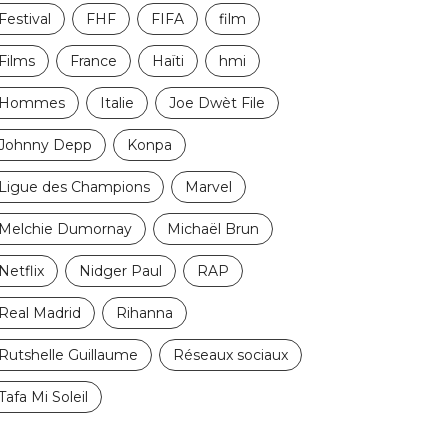
Festival
FHF
FIFA
film
Films
France
Haïti
hmi
Hommes
Italie
Joe Dwèt File
Johnny Depp
Konpa
Ligue des Champions
Marvel
Melchie Dumornay
Michaël Brun
Netflix
Nidger Paul
RAP
Real Madrid
Rihanna
Rutshelle Guillaume
Réseaux sociaux
Tafa Mi Soleil