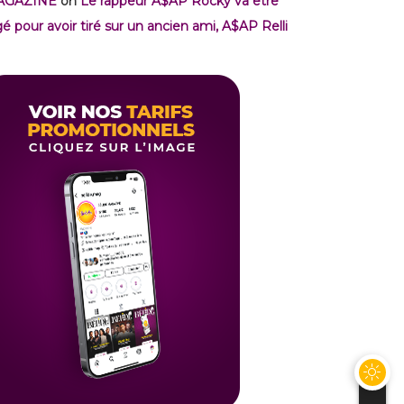
AGAZINE
on
Le rappeur A$AP Rocky va être
gé pour avoir tiré sur un ancien ami, A$AP Relli