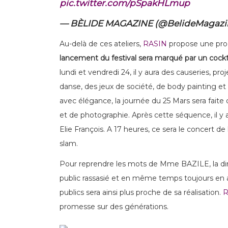
pic.twitter.com/pSpakHLmup
— BÈLIDE MAGAZINE (@BelideMagazi
Au-delà de ces ateliers,
RASIN
propose une pro
lancement du festival sera marqué par un cockta
lundi et vendredi 24, il y aura des causeries, pr
danse, des jeux de société, de body painting et b
avec élégance, la journée du 25 Mars sera faite 
et de photographie. Après cette séquence, il y 
Elie François. A 17 heures, ce sera le concert de l
slam.
Pour reprendre les mots de Mme BAZILE, la direc
public rassasié et en même temps toujours en atte
publics sera ainsi plus proche de sa réalisation.
R
promesse sur des générations.