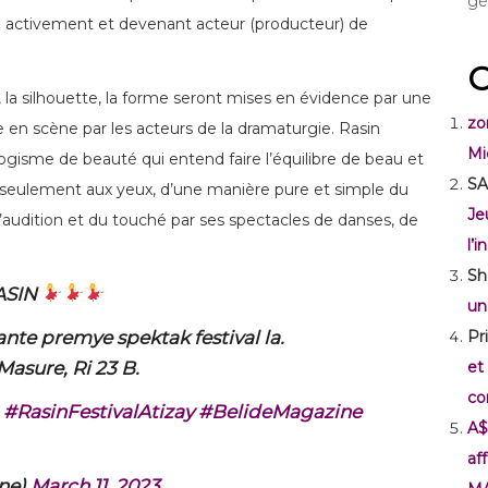
gé
pe activement et devenant acteur (producteur) de
C
 la silhouette, la forme seront mises en évidence par une
zo
e en scène par les acteurs de la dramaturgie. Rasin
Mi
ogisme de beauté qui entend faire l’équilibre de beau et
SA
aisir seulement aux yeux, d’une manière pure et simple du
Je
 l’audition et du touché par ses spectacles de danses, de
l’
Sh
ASIN
un
te premye spektak festival la.
Pr
Masure, Ri 23 B.
et
co
#RasinFestivalAtizay
#BelideMagazine
A$
af
ne)
March 11, 2023