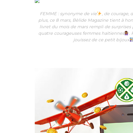
FEMME : synonyme de vie
, de courage, 
plus, ce 8 mars, Bèlide Magazine tient à ho
livret du mois de mars rempli de surprises p
quatre courageuses femmes haïtiennes
.
jouissez de ce petit bijoux