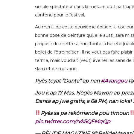
simple spectateur dans la mesure où il partici
contenu pour le festival.
Au menu de cette deuxième édition, la couleur,
bonne dose de peinture qui, elle aussi, sera mis
propose de mettre à nue, toute la belleté (néol
belle) de l’être haïtien. Il ne veut pas faire pl
terme, mais voudrait (veut) éveiller les sens de
slam et de musique.
Pyès teyat “Danta” ap nan
#Avangou
R
Jou k ap 17 Mas, Nègès Mawon ap prezan
Danta ap jwe gratis, a 6è PM, nan lokal 
Pyès sa pa rekòmande pou timoun
pic.twitter.com/rvk5QFMqQp
— BÈLIDE MAGAZINE (@BelideMagazi