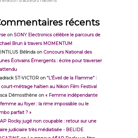
nération d’auteurs haïtiens
ommentaires récents
rse
on
SONY Electronics célèbre le parcours de
chael Brun à travers MOMENTUM
INTILUS Bélinda
on
Concours National des
unes Écrivains Émergents : écrire pour traverser
inattendu
adrack ST-VICTOR
on
“L’Éveil de la Flamme” :
 court-métrage haïtien au Nikon Film Festival
isca Démosthène
on
« Femme indépendante
 femme au foyer : la rime impossible ou le
mbo parfait ? »
AP Rocky jugé non coupable : retour sur une
faire judiciaire très médiatisée - BELIDE