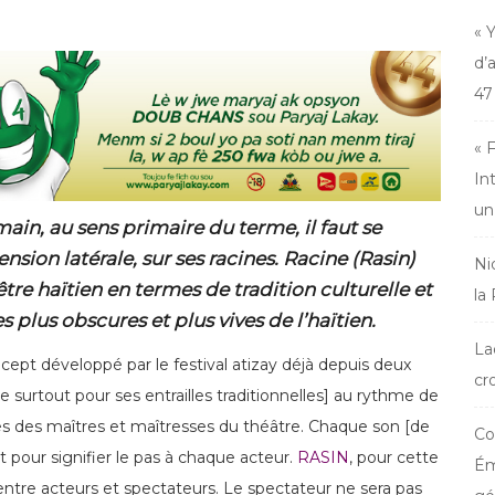
« 
d’
47
« 
In
un
in, au sens primaire du terme, il faut se
sion latérale, sur ses racines. Racine (Rasin)
Ni
re haïtien en termes de tradition culturelle et
la
es plus obscures et plus vives de l’haïtien.
La
cept développé par le festival atizay déjà depuis deux
cr
lore surtout pour ses entrailles traditionnelles] au rythme de
res des maîtres et maîtresses du théâtre. Chaque son [de
Co
t pour signifier le pas à chaque acteur.
RASIN
, pour cette
Ém
o entre acteurs et spectateurs. Le spectateur ne sera pas