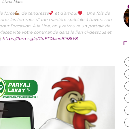
de force
, de tendresse
et d’amour
… Une fois de
norer les femmes d’une manière spéciale à travers son
our l’occasion. À la Une, on y retrouve un portrait de
 Placez vite votre commande dans le lien ci-dessous et
https://forms.gle/GuEf7AaevBiif8tY8