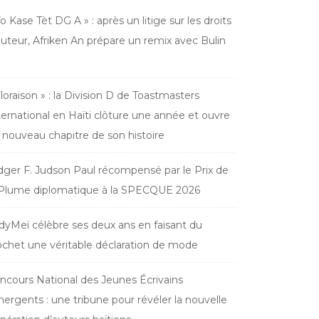
Yo Kase Tèt DG A » : après un litige sur les droits
auteur, Afriken An prépare un remix avec Bulin
Floraison » : la Division D de Toastmasters
ternational en Haïti clôture une année et ouvre
 nouveau chapitre de son histoire
dger F. Judson Paul récompensé par le Prix de
 Plume diplomatique à la SPECQUE 2026
dyMeï célèbre ses deux ans en faisant du
ochet une véritable déclaration de mode
ncours National des Jeunes Écrivains
ergents : une tribune pour révéler la nouvelle