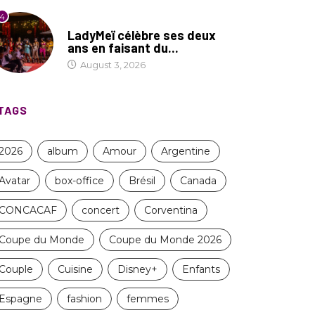
4
CULTURE
LadyMeï célèbre ses deux
ans en faisant du...
August 3, 2026
TAGS
2026
album
Amour
Argentine
Avatar
box-office
Brésil
Canada
CONCACAF
concert
Corventina
Coupe du Monde
Coupe du Monde 2026
Couple
Cuisine
Disney+
Enfants
Espagne
fashion
femmes