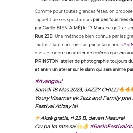
Comme pour toutes grandes fêtes, on propose t
l’appétit de ses spectateurs
par des fous rires 
par Gaëlle BIEN-AIMÉ) le 17 Mars
, ce goûter se
Rue 23B
. Une méthode bien connue par les gran
l’autre, il faut commencer par le faire rire.
RASI
dans le menu :
un atelier de cinéma qui sera an
PRINSTON, atelier de photographie toujours d
et enfin un atelier sur le slam qui sera animé p
#Avangou
!
Samdi 18 Mas 2023, JAZZY CHILL!
Youry Vixamar ak Jazz and Family pral
Festival Atizay la!
Aksè gratis, ri 23 B, devan Masure!
Ou pa ka rate sa!
#RasinFestivalAt