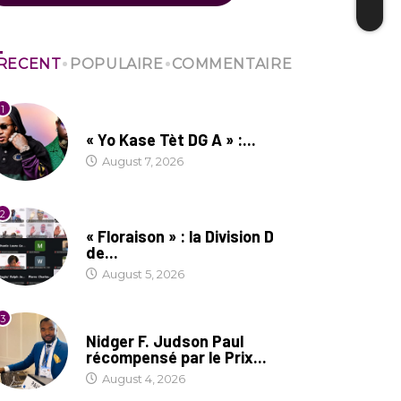
RECENT
POPULAIRE
COMMENTAIRE
1
CULTURE
« Yo Kase Tèt DG A » :...
August 7, 2026
2
SOCIÉTÉ
« Floraison » : la Division D
de...
August 5, 2026
3
SOCIÉTÉ
Nidger F. Judson Paul
récompensé par le Prix...
August 4, 2026