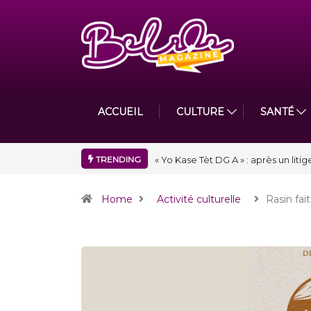
ACCUEIL
CULTURE
SANTÉ
TRENDING
« Floraison » : la Division D de To
Home
Activité culturelle
Rasin fai