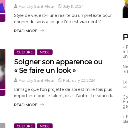
Francky Saint-Fleur
July 11, 2024
Style de vie, est-il une réalité ou un prétexte pour
donner du sens a ce que l’on est vraiment ?
READ MORE
P
« 
In
CULTURE
MODE
un
Soigner son apparence ou
Ni
« Se faire un look »
la
Francky Saint-Fleur
February 22, 2024
La
cr
L’image que l’on projette de soi est mille fois plus
importante que le talent, disait l’autre. Le souci du
Co
Ém
READ MORE
gé
« 
pl
CULTURE
MODE