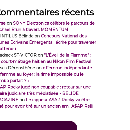
ommentaires récents
rse
on
SONY Electronics célèbre le parcours de
chael Brun à travers MOMENTUM
INTILUS Bélinda
on
Concours National des
unes Écrivains Émergents : écrire pour traverser
inattendu
adrack ST-VICTOR
on
“L’Éveil de la Flamme” :
 court-métrage haïtien au Nikon Film Festival
isca Démosthène
on
« Femme indépendante
 femme au foyer : la rime impossible ou le
mbo parfait ? »
AP Rocky jugé non coupable : retour sur une
faire judiciaire très médiatisée - BELIDE
AGAZINE
on
Le rappeur A$AP Rocky va être
gé pour avoir tiré sur un ancien ami, A$AP Relli