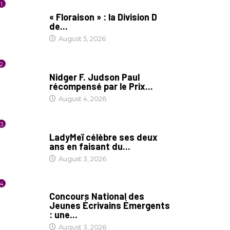
1
SOCIÉTÉ
« Floraison » : la Division D
de...
August 5, 2026
2
SOCIÉTÉ
Nidger F. Judson Paul
récompensé par le Prix...
August 4, 2026
3
CULTURE
LadyMeï célèbre ses deux
ans en faisant du...
August 3, 2026
4
COIN LITTÉRAIRE
Concours National des
Jeunes Écrivains Émergents
: une...
August 3, 2026