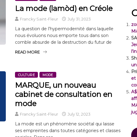
La mode (lamòd) en Créole
C
Francky Saint-Fleur
July 31, 2023
zo
La question de l’hypermodernité dans laquelle
Mi
nous évoluons nous emporte tous dans son
SA
comble absurde de la destruction du futur de
Je
l’
READ MORE
Sh
un
Pr
CULTURE
MODE
et
MARQUE, un nouveau
co
A$
cabinet de consultation en
af
mode
M
ju
Francky Saint-Fleur
July 12, 2023
La mode est un phénomène sociétal qui laisse
ses empreintes dans toutes catégories et classes