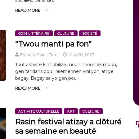
sociales. Dans ses
READ MORE
COIN LITTÉRAIRE
CULTURE
SOCIÉTÉ
“Twou manti pa fon”
Francky Saint-Fleur
May 20, 2023
Tout aktivite ki mobilize moun, moun ak moun,
gen tandans pou l ralemennen vini yon latriye
bagay. Bagay sa yo gen pou
READ MORE
ACTIVITÉ CULTURELLE
ART
CULTURE
Rasin festival atizay a clôturé
sa semaine en beauté