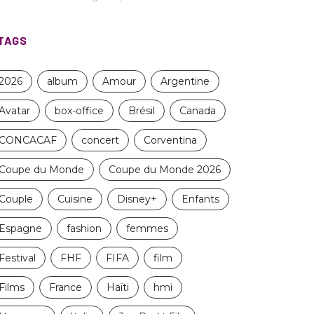
TAGS
2026
album
Amour
Argentine
Avatar
box-office
Brésil
Canada
CONCACAF
concert
Corventina
Coupe du Monde
Coupe du Monde 2026
Couple
Cuisine
Disney+
Enfants
Espagne
fashion
femmes
Festival
FHF
FIFA
film
Films
France
Haïti
hmi