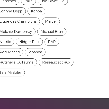
Hommes
Italie
Joe Dwèt File
Johnny Depp
Konpa
Ligue des Champions
Marvel
Melchie Dumornay
Michaël Brun
Netflix
Nidger Paul
RAP
Real Madrid
Rihanna
Rutshelle Guillaume
Réseaux sociaux
Tafa Mi Soleil