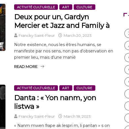
ACTIVITÉ CULTURELLE
ART
CULTURE
Deux pour un, Gardyn
Mercier et Jazz and Family à
Francky Saint-Fleur
March 20, 2023
Notre existence, nous les êtres humains, se
manifeste par nos sens, non pas d’observation en
premier lieu, mais d’une maniè
READ MORE
ACTIVITÉ CULTURELLE
ART
CULTURE
Danta : « Yon nanm, yon
listwa »
Francky Saint-Fleur
March 18, 2023
« Nanm mwen frape ak lespri m, li pantan » s on