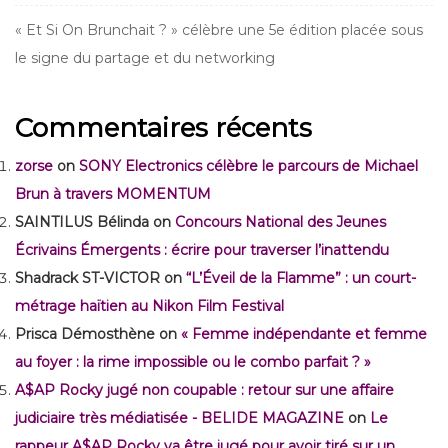
« Et Si On Brunchait ? » célèbre une 5e édition placée sous
le signe du partage et du networking
Commentaires récents
zorse
on
SONY Electronics célèbre le parcours de Michael
Brun à travers MOMENTUM
SAINTILUS Bélinda
on
Concours National des Jeunes
Écrivains Émergents : écrire pour traverser l’inattendu
Shadrack ST-VICTOR
on
“L’Éveil de la Flamme” : un court-
métrage haïtien au Nikon Film Festival
Prisca Démosthène
on
« Femme indépendante et femme
au foyer : la rime impossible ou le combo parfait ? »
A$AP Rocky jugé non coupable : retour sur une affaire
judiciaire très médiatisée - BELIDE MAGAZINE
on
Le
rappeur A$AP Rocky va être jugé pour avoir tiré sur un