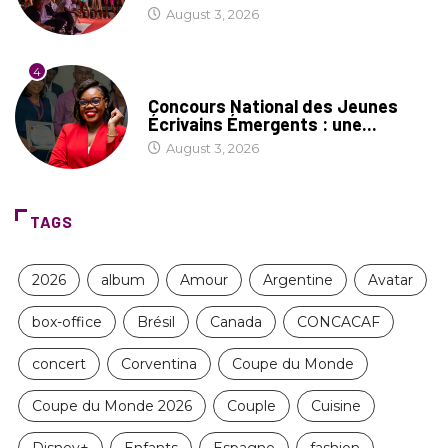
August 3, 2026
4
COIN LITTÉRAIRE
Concours National des Jeunes
Écrivains Émergents : une...
August 3, 2026
TAGS
2026
album
Amour
Argentine
Avatar
box-office
Brésil
Canada
CONCACAF
concert
Corventina
Coupe du Monde
Coupe du Monde 2026
Couple
Cuisine