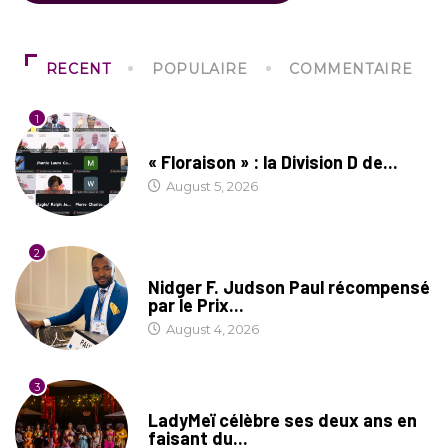
RECENT
POPULAIRE
COMMENTAIRE
1
SOCIÉTÉ
« Floraison » : la Division D de...
August 5, 2026
2
SOCIÉTÉ
Nidger F. Judson Paul récompensé
par le Prix...
August 4, 2026
3
CULTURE
LadyMeï célèbre ses deux ans en
faisant du...