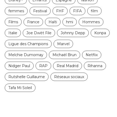
Disney+
Enfants
Espagne
fashion
femmes
Festival
FHF
FIFA
film
Films
France
Haïti
hmi
Hommes
Italie
Joe Dwèt File
Johnny Depp
Konpa
Ligue des Champions
Marvel
Melchie Dumornay
Michaël Brun
Netflix
Nidger Paul
RAP
Real Madrid
Rihanna
Rutshelle Guillaume
Réseaux sociaux
Tafa Mi Soleil