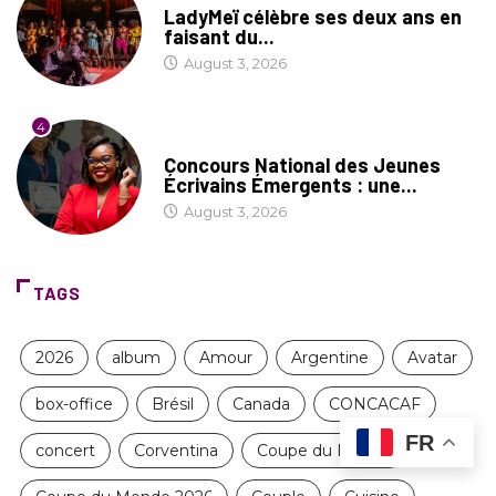
LadyMeï célèbre ses deux ans en
faisant du...
August 3, 2026
4
COIN LITTÉRAIRE
Concours National des Jeunes
Écrivains Émergents : une...
August 3, 2026
TAGS
2026
album
Amour
Argentine
Avatar
box-office
Brésil
Canada
CONCACAF
FR
concert
Corventina
Coupe du Monde