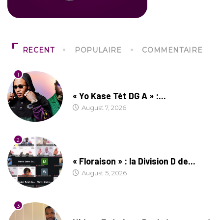
RECENT
POPULAIRE
COMMENTAIRE
1
CULTURE
« Yo Kase Tèt DG A » :...
August 7, 2026
2
SOCIÉTÉ
« Floraison » : la Division D de...
August 5, 2026
3
SOCIÉTÉ