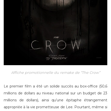
Affiche promotionnelle du remake de “The Crow”
Le premier film a été un solide succès au box-office (50,6
millions de dollars au niveau national sur un budget de 23
millions de dollars), ainsi qu’une épitaphe étrangement
appropriée à la vie prometteuse de Lee. Pourtant, même si