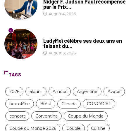
Nidger F. Judson Paul récompensé
par le Prix...
August 4, 2026
4
CULTURE
LadyMeï célèbre ses deux ans en
faisant du...
August 3, 2026
TAGS
2026
album
Amour
Argentine
Avatar
box-office
Brésil
Canada
CONCACAF
concert
Corventina
Coupe du Monde
Coupe du Monde 2026
Couple
Cuisine