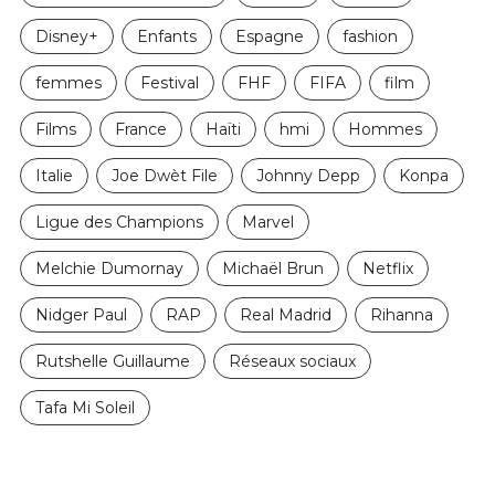
Disney+
Enfants
Espagne
fashion
femmes
Festival
FHF
FIFA
film
Films
France
Haïti
hmi
Hommes
Italie
Joe Dwèt File
Johnny Depp
Konpa
Ligue des Champions
Marvel
Melchie Dumornay
Michaël Brun
Netflix
Nidger Paul
RAP
Real Madrid
Rihanna
Rutshelle Guillaume
Réseaux sociaux
Tafa Mi Soleil