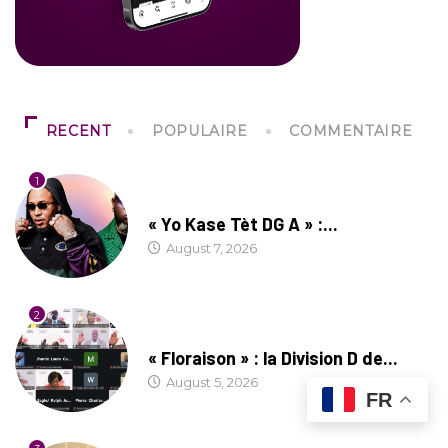
RECENT
POPULAIRE
COMMENTAIRE
1
CULTURE
« Yo Kase Tèt DG A » :...
August 7, 2026
2
SOCIÉTÉ
« Floraison » : la Division D de...
August 5, 2026
FR