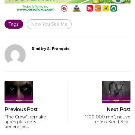
Tags:
Now You See Me
Dimitry S. François
Previous Post
Next Post
“The Crow”, remake
“100 000 mo”, nouvo
après plus de 3
mòso Ken FS ki…
décennies…