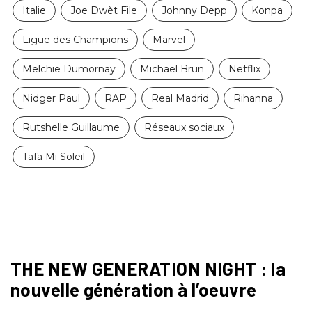
Italie
Joe Dwèt File
Johnny Depp
Konpa
Ligue des Champions
Marvel
Melchie Dumornay
Michaël Brun
Netflix
Nidger Paul
RAP
Real Madrid
Rihanna
Rutshelle Guillaume
Réseaux sociaux
Tafa Mi Soleil
THE NEW GENERATION NIGHT : la
nouvelle génération à l’oeuvre