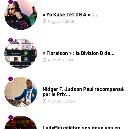
1
CULTURE
« Yo Kase Tèt DG A » :...
August 7, 2026
2
SOCIÉTÉ
« Floraison » : la Division D de...
August 5, 2026
3
SOCIÉTÉ
Nidger F. Judson Paul récompensé
par le Prix...
August 4, 2026
4
CULTURE
LadyMeï célèbre ses deux ans en