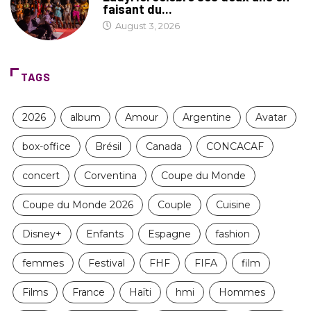
faisant du...
August 3, 2026
TAGS
2026
album
Amour
Argentine
Avatar
box-office
Brésil
Canada
CONCACAF
concert
Corventina
Coupe du Monde
Coupe du Monde 2026
Couple
Cuisine
Disney+
Enfants
Espagne
fashion
femmes
Festival
FHF
FIFA
film
Films
France
Haïti
hmi
Hommes