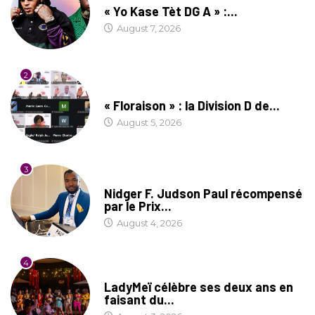
« Yo Kase Tèt DG A » :...
August 7, 2026
2
SOCIÉTÉ
« Floraison » : la Division D de...
August 5, 2026
3
SOCIÉTÉ
Nidger F. Judson Paul récompensé
par le Prix...
August 4, 2026
4
CULTURE
LadyMeï célèbre ses deux ans en
faisant du...