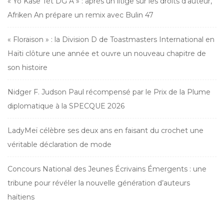
« Yo Kase Tèt DG A » : après un litige sur les droits d’auteur,
Afriken An prépare un remix avec Bulin 47
« Floraison » : la Division D de Toastmasters International en
Haïti clôture une année et ouvre un nouveau chapitre de
son histoire
Nidger F. Judson Paul récompensé par le Prix de la Plume
diplomatique à la SPECQUE 2026
LadyMeï célèbre ses deux ans en faisant du crochet une
véritable déclaration de mode
Concours National des Jeunes Écrivains Émergents : une
tribune pour révéler la nouvelle génération d’auteurs
haïtiens