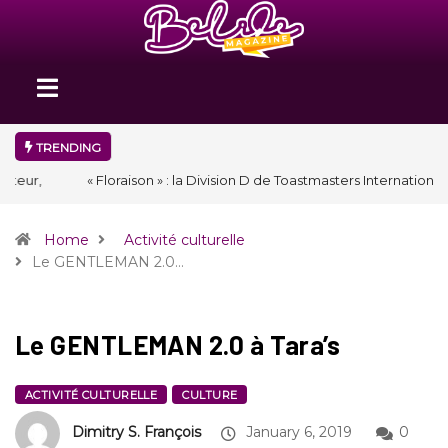
TRENDING
« Floraison » : la Division D de Toastmasters International en Haïti
clôture une année et ouvre un nouveau chapitre de son histoire
Home
Activité culturelle
Le GENTLEMAN 2.0…
Le GENTLEMAN 2.0 à Tara’s
ACTIVITÉ CULTURELLE
CULTURE
Dimitry S. François
January 6, 2019
0