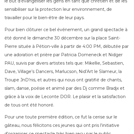
le but d’évangéliser les gens en tant que chrétien et de les
sensibiliser sur la protection leur environnement, de
travailler pour le bien-être de leur pays.
Pour bien clôturer ce bel événement, un grand spectacle à
été donné le dimanche 30 décembre sur la place Saint-
Pierre située à Pétion-ville à partir de 4:00 PM, débutée par
une adoration et prière par Patricia Domeneck et Nidger
PAU, suivis par divers artistes tels que: Mikellie, Sebastien,
Dave, Village’s Dancers, Marlucson, Nid’Art le Slameur, la
Troupe JnD’nis, et autres qui nous ont gratifié de chants,
slam, danse, poésie et animé par des Dj comme Bradjx et
grâce à la voix de Leconte DOR. Le plaisir et la satisfaction
de tous ont été honoré.
Pour une toute première édition, ce fut la cerise sur le
gâteau, nous félicitons ces jeunes qui ont pris l’initiative
d’organiser ce spectacle très bien reçu par le public