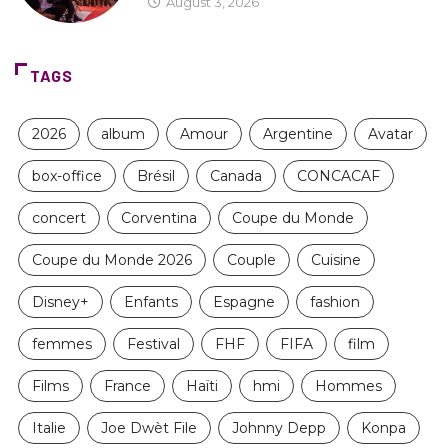
August 3, 2026
TAGS
2026
album
Amour
Argentine
Avatar
box-office
Brésil
Canada
CONCACAF
concert
Corventina
Coupe du Monde
Coupe du Monde 2026
Couple
Cuisine
Disney+
Enfants
Espagne
fashion
femmes
Festival
FHF
FIFA
film
Films
France
Haïti
hmi
Hommes
Italie
Joe Dwèt File
Johnny Depp
Konpa