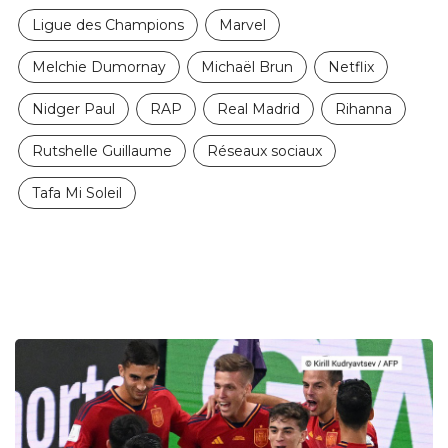
Ligue des Champions
Marvel
Melchie Dumornay
Michaël Brun
Netflix
Nidger Paul
RAP
Real Madrid
Rihanna
Rutshelle Guillaume
Réseaux sociaux
Tafa Mi Soleil