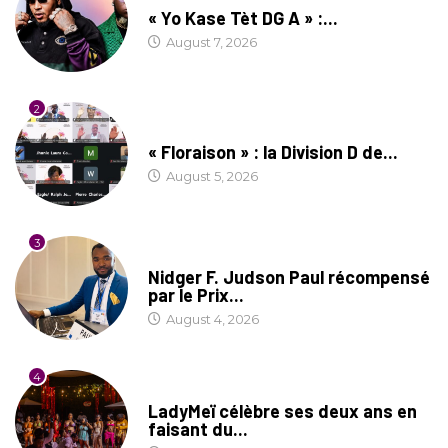
« Yo Kase Tèt DG A » :...
August 7, 2026
2
SOCIÉTÉ
« Floraison » : la Division D de...
August 5, 2026
3
SOCIÉTÉ
Nidger F. Judson Paul récompensé
par le Prix...
August 4, 2026
4
CULTURE
LadyMeï célèbre ses deux ans en
faisant du...