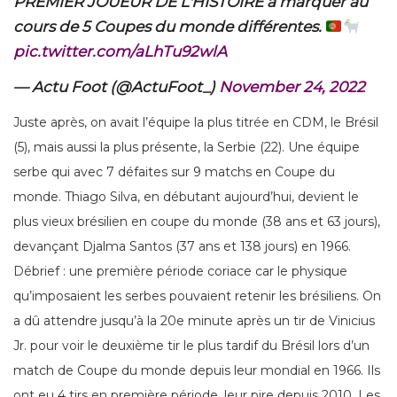
PREMIER JOUEUR DE L'HISTOIRE à marquer au
cours de 5 Coupes du monde différentes.
pic.twitter.com/aLhTu92wlA
— Actu Foot (@ActuFoot_)
November 24, 2022
Juste après, on avait l’équipe la plus titrée en CDM, le Brésil
(5), mais aussi la plus présente, la Serbie (22). Une équipe
serbe qui avec 7 défaites sur 9 matchs en Coupe du
monde. Thiago Silva, en débutant aujourd’hui, devient le
plus vieux brésilien en coupe du monde (38 ans et 63 jours),
devançant Djalma Santos (37 ans et 138 jours) en 1966.
Débrief : une première période coriace car le physique
qu’imposaient les serbes pouvaient retenir les brésiliens. On
a dû attendre jusqu’à la 20e minute après un tir de Vinicius
Jr. pour voir le deuxième tir le plus tardif du Brésil lors d’un
match de Coupe du monde depuis leur mondial en 1966. Ils
ont eu 4 tirs en première période, leur pire depuis 2010. Les