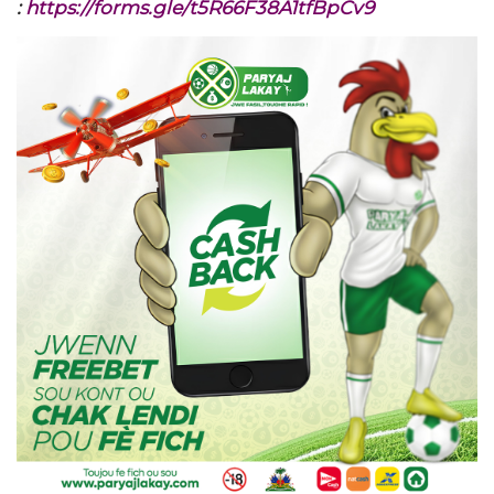
:
https://forms.gle/t5R66F38A1tfBpCv9