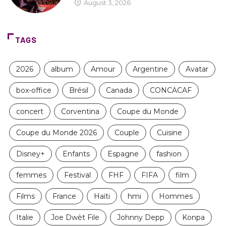
August 3, 2026
TAGS
2026
album
Amour
Argentine
Avatar
box-office
Brésil
Canada
CONCACAF
concert
Corventina
Coupe du Monde
Coupe du Monde 2026
Couple
Cuisine
Disney+
Enfants
Espagne
fashion
femmes
Festival
FHF
FIFA
film
Films
France
Haïti
hmi
Hommes
Italie
Joe Dwèt File
Johnny Depp
Konpa