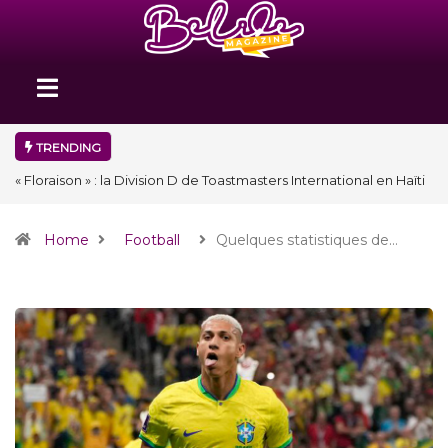
TRENDING
« Floraison » : la Division D de Toastmasters International en Haïti
clôture une année et ouvre un nouveau chapitre de son histoire
Home
Football
Quelques statistiques de…