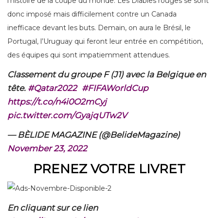
l’histoire de la coupe du monde. Les Diables rouges se sont
donc imposé mais difficilement contre un Canada
inefficace devant les buts. Demain, on aura le Brésil, le
Portugal, l’Uruguay qui feront leur entrée en compétition,
des équipes qui sont impatiemment attendues.
Classement du groupe F (J1) avec la Belgique en
tête.
#Qatar2022
#FIFAWorldCup
https://t.co/n4i0O2mCyj
pic.twitter.com/GyajqUTw2V
— BÈLIDE MAGAZINE (@BelideMagazine)
November 23, 2022
PRENEZ VOTRE LIVRET
En cliquant sur ce lien