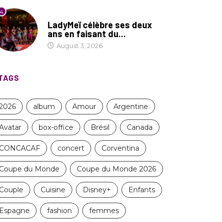
4
CULTURE
LadyMeï célèbre ses deux
ans en faisant du...
August 3, 2026
TAGS
2026
album
Amour
Argentine
Avatar
box-office
Brésil
Canada
CONCACAF
concert
Corventina
Coupe du Monde
Coupe du Monde 2026
Couple
Cuisine
Disney+
Enfants
Espagne
fashion
femmes