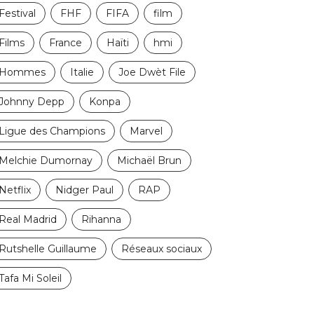
Festival
FHF
FIFA
film
Films
France
Haïti
hmi
Hommes
Italie
Joe Dwèt File
Johnny Depp
Konpa
Ligue des Champions
Marvel
Melchie Dumornay
Michaël Brun
Netflix
Nidger Paul
RAP
Real Madrid
Rihanna
Rutshelle Guillaume
Réseaux sociaux
Tafa Mi Soleil