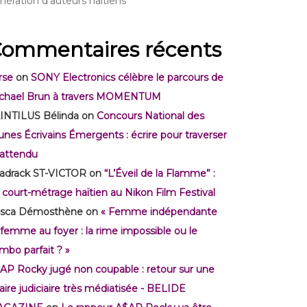
nération d’auteurs haïtiens
ommentaires récents
rse
on
SONY Electronics célèbre le parcours de
chael Brun à travers MOMENTUM
INTILUS Bélinda
on
Concours National des
unes Écrivains Émergents : écrire pour traverser
inattendu
adrack ST-VICTOR
on
“L’Éveil de la Flamme” :
 court-métrage haïtien au Nikon Film Festival
isca Démosthène
on
« Femme indépendante
 femme au foyer : la rime impossible ou le
mbo parfait ? »
AP Rocky jugé non coupable : retour sur une
faire judiciaire très médiatisée - BELIDE