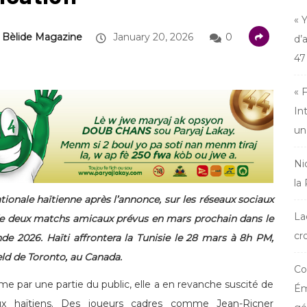
« 
n Bèlide Magazine
January 20, 2026
0
d’
47
« 
In
un
Ni
la
ionale haïtienne après l’annonce, sur les réseaux sociaux
La
 de deux matchs amicaux prévus en mars prochain dans le
cr
e 2026. Haïti affrontera la Tunisie le 28 mars à 8h PM,
eld de Toronto, au Canada.
Co
sme par une partie du public, elle a en revanche suscité de
Ém
naux haïtiens. Des joueurs cadres comme Jean-Ricner