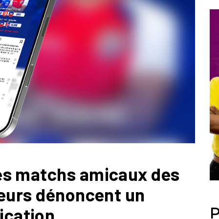
es matchs amicaux des
ueurs dénoncent un
P
cation