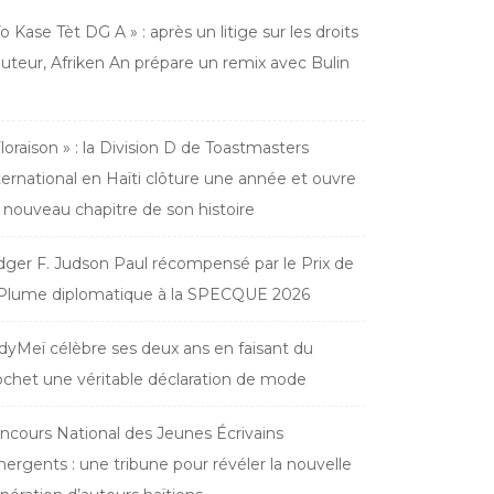
Yo Kase Tèt DG A » : après un litige sur les droits
auteur, Afriken An prépare un remix avec Bulin
Floraison » : la Division D de Toastmasters
ternational en Haïti clôture une année et ouvre
 nouveau chapitre de son histoire
dger F. Judson Paul récompensé par le Prix de
 Plume diplomatique à la SPECQUE 2026
dyMeï célèbre ses deux ans en faisant du
ochet une véritable déclaration de mode
ncours National des Jeunes Écrivains
ergents : une tribune pour révéler la nouvelle