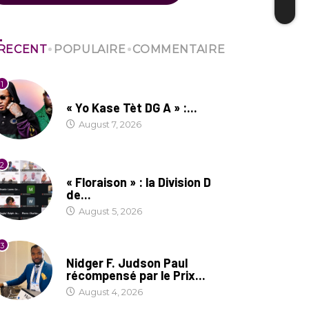
RECENT
POPULAIRE
COMMENTAIRE
1
CULTURE
« Yo Kase Tèt DG A » :...
August 7, 2026
2
SOCIÉTÉ
« Floraison » : la Division D
de...
August 5, 2026
3
SOCIÉTÉ
Nidger F. Judson Paul
récompensé par le Prix...
August 4, 2026