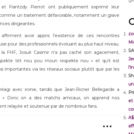
gé
 et Frantzdy Pierrot ont publiquement exprimé leur
 comme un traitement défavorable, notamment un grave
C
nces dirigeantes.
zo
ffirment avoir appris l’existence de ces rencontres
Mi
euse pour des professionnels évoluant au plus haut niveau.
SA
 la FHF, Josué Casimir n’a pas caché son agacement,
Je
spekte tèt nou pou moun respekte nou » et qu’il est
l’
i importantes via les réseaux sociaux plutôt que par les
Sh
un
agi avec ironie, tandis que Jean-Ricner Bellegarde a
Pr
 : « Donc on a des matchs amicaux, on apprend nos
et
ment relayée et soutenue par de nombreux fans.
co
A$
af