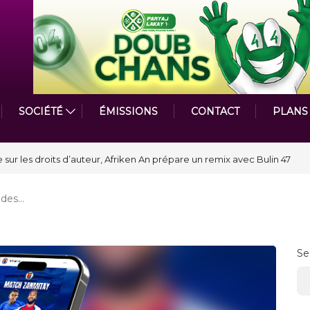
SOCIÉTÉ
ÉMISSIONS
CONTACT
PLANS
astmasters International en Haïti clôture une année et ouvre un nouveau
 des…
Se