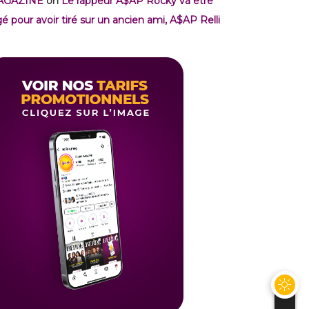
AGAZINE
on
Le rappeur A$AP Rocky va être
gé pour avoir tiré sur un ancien ami, A$AP Relli