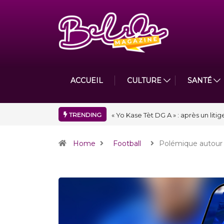
ACCUEIL
CULTURE
SANTÉ
TRENDING
« Floraison » : la Division D de To
Home
Football
Polémique autour