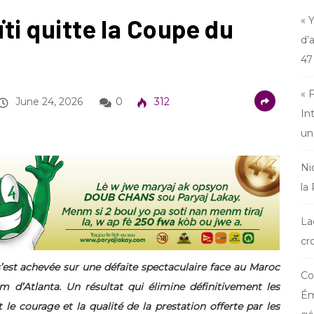
ïti quitte la Coupe du
« 
d’
47
« 
June 24, 2026
0
312
In
un
Ni
la
La
cr
’est achevée sur une défaite spectaculaire face au Maroc
Co
m d’Atlanta. Un résultat qui élimine définitivement les
Ém
le courage et la qualité de la prestation offerte par les