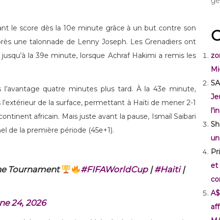
gé
ant le score dès la 10e minute grâce à un but contre son
C
rès une talonnade de Lenny Joseph. Les Grenadiers ont
zo
s jusqu’à la 39e minute, lorsque Achraf Hakimi a remis les
Mi
SA
s l’avantage quatre minutes plus tard. À la 43e minute,
Je
 l’extérieur de la surface, permettant à Haïti de mener 2-1
l’
ontinent africain. Mais juste avant la pause, Ismaïl Saibari
Sh
el de la première période (45e+1).
un
Pr
et
 the Tournament
#FIFAWorldCup
|
#Haiti
|
co
A$
ne 24, 2026
af