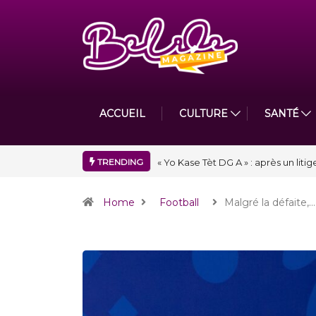
ACCUEIL
CULTURE
SANTÉ
TRENDING
« Floraison » : la Division D de To
Home
Football
Malgré la défaite,…