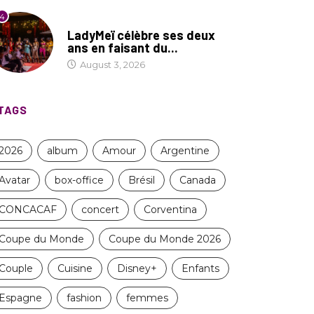
4
CULTURE
LadyMeï célèbre ses deux
ans en faisant du...
August 3, 2026
TAGS
2026
album
Amour
Argentine
Avatar
box-office
Brésil
Canada
CONCACAF
concert
Corventina
Coupe du Monde
Coupe du Monde 2026
Couple
Cuisine
Disney+
Enfants
Espagne
fashion
femmes