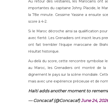
Au retour des vestiaires, les Marocains ont a
importantes du capitaine Johny Placide, le Maro
la 78e minute. Gessime Yassine a ensuite scel
score à 4-2.
Si le Maroc décroche ainsi sa qualification pour
avec fierté. Les Grenadiers ont inscrit leurs 
ont fait trembler l’équipe marocaine de Brah
résultat historique.
Au-delà du score, cette rencontre symbolise les 
au Maroc, les Grenadiers ont montré de la 
dignement le pays sur la scène mondiale. Cet
mais avec une expérience précieuse et de nombr
Haiti adds another moment to remem
— Concacaf (@Concacaf)
June 24, 202