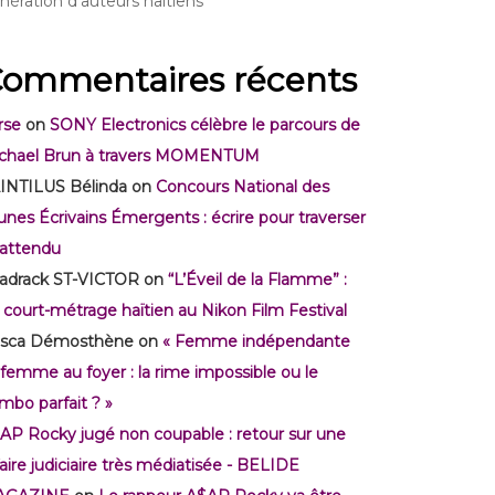
nération d’auteurs haïtiens
ommentaires récents
rse
on
SONY Electronics célèbre le parcours de
chael Brun à travers MOMENTUM
INTILUS Bélinda
on
Concours National des
unes Écrivains Émergents : écrire pour traverser
inattendu
adrack ST-VICTOR
on
“L’Éveil de la Flamme” :
 court-métrage haïtien au Nikon Film Festival
isca Démosthène
on
« Femme indépendante
 femme au foyer : la rime impossible ou le
mbo parfait ? »
AP Rocky jugé non coupable : retour sur une
faire judiciaire très médiatisée - BELIDE