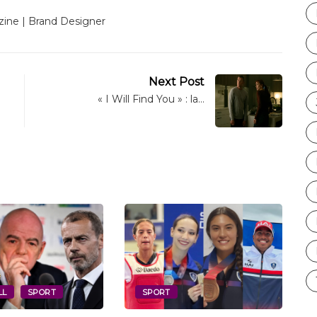
ine | Brand Designer
Next Post
« I Will Find You » : la…
ACTIVITÉ CULTURELLE
CULTURE