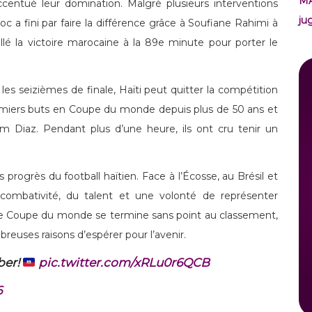
M
ccentué leur domination. Malgré plusieurs interventions
ju
c a fini par faire la différence grâce à Soufiane Rahimi à
lé la victoire marocaine à la 89e minute pour porter le
 les seizièmes de finale, Haïti peut quitter la compétition
premiers buts en Coupe du monde depuis plus de 50 ans et
im Diaz. Pendant plus d’une heure, ils ont cru tenir un
progrès du football haïtien. Face à l’Écosse, au Brésil et
combativité, du talent et une volonté de représenter
te Coupe du monde se termine sans point au classement,
euses raisons d’espérer pour l’avenir.
ber!
pic.twitter.com/xRLu0r6QCB
6