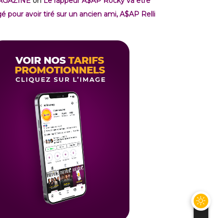
AGAZINE
on
Le rappeur A$AP Rocky va être
gé pour avoir tiré sur un ancien ami, A$AP Relli