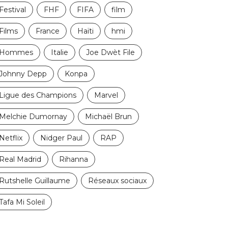
Festival
FHF
FIFA
film
Films
France
Haïti
hmi
Hommes
Italie
Joe Dwèt File
Johnny Depp
Konpa
Ligue des Champions
Marvel
Melchie Dumornay
Michaël Brun
Netflix
Nidger Paul
RAP
Real Madrid
Rihanna
Rutshelle Guillaume
Réseaux sociaux
Tafa Mi Soleil
FOOTBALL
SPORT
SPORT