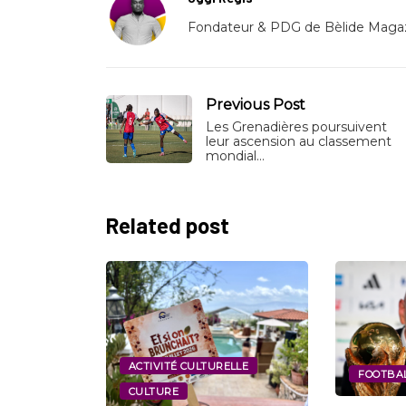
Fondateur & PDG de Bèlide Magaz
Previous Post
Les Grenadières poursuivent
leur ascension au classement
mondial…
Related post
RELLE
FOOTBALL
SPORT
SPORT