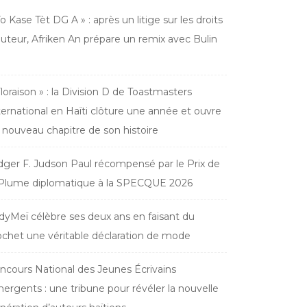
Yo Kase Tèt DG A » : après un litige sur les droits
auteur, Afriken An prépare un remix avec Bulin
Floraison » : la Division D de Toastmasters
ternational en Haïti clôture une année et ouvre
 nouveau chapitre de son histoire
dger F. Judson Paul récompensé par le Prix de
 Plume diplomatique à la SPECQUE 2026
dyMeï célèbre ses deux ans en faisant du
ochet une véritable déclaration de mode
ncours National des Jeunes Écrivains
ergents : une tribune pour révéler la nouvelle