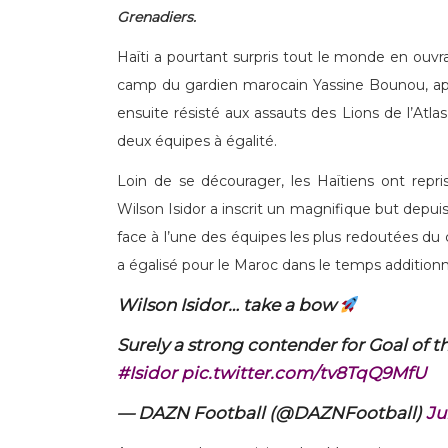
Grenadiers.
Haïti a pourtant surpris tout le monde en ouvr
camp du gardien marocain Yassine Bounou, ap
ensuite résisté aux assauts des Lions de l’Atla
deux équipes à égalité.
Loin de se décourager, les Haïtiens ont repri
Wilson Isidor a inscrit un magnifique but depuis
face à l’une des équipes les plus redoutées du c
a égalisé pour le Maroc dans le temps additionn
Wilson Isidor… take a bow
Surely a strong contender for Goal of
#Isidor
pic.twitter.com/tv8TqQ9MfU
— DAZN Football (@DAZNFootball)
Ju