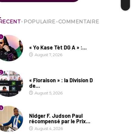
RECENT
POPULAIRE
COMMENTAIRE
1
CULTURE
« Yo Kase Tèt DG A » :...
August 7, 2026
2
SOCIÉTÉ
« Floraison » : la Division D
de...
August 5, 2026
3
SOCIÉTÉ
Nidger F. Judson Paul
récompensé par le Prix...
August 4, 2026