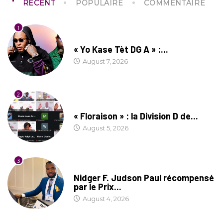
RECENT
POPULAIRE
COMMENTAIRE
1
CULTURE
« Yo Kase Tèt DG A » :...
August 7, 2026
2
SOCIÉTÉ
« Floraison » : la Division D de...
August 5, 2026
3
SOCIÉTÉ
Nidger F. Judson Paul récompensé
par le Prix...
August 4, 2026