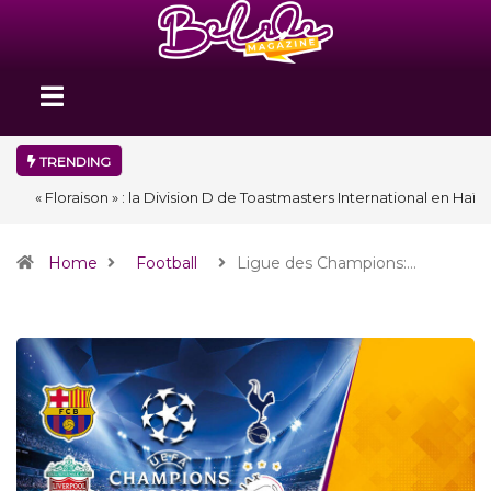
TRENDING
« Floraison » : la Division D de Toastmasters International en Haïti
clôture une année et ouvre un nouveau chapitre de son histoire
Home
Football
Ligue des Champions:…