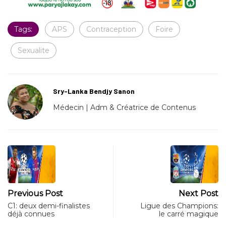
Tags:
APS
Contraception
Foire
Sexualite
Sry-Lanka Bendjy Sanon
Médecin | Adm & Créatrice de Contenus
Previous Post
Next Post
C1: deux demi-finalistes
Ligue des Champions:
déjà connues
le carré magique