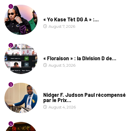
1
CULTURE
« Yo Kase Tèt DG A » :...
August 7, 2026
2
SOCIÉTÉ
« Floraison » : la Division D de...
August 5, 2026
3
SOCIÉTÉ
Nidger F. Judson Paul récompensé
par le Prix...
August 4, 2026
4
CULTURE