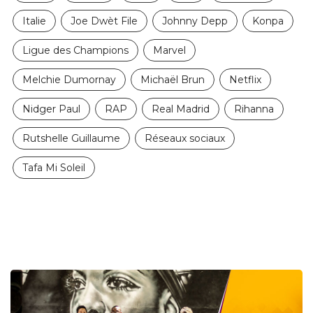
Italie
Joe Dwèt File
Johnny Depp
Konpa
Ligue des Champions
Marvel
Melchie Dumornay
Michaël Brun
Netflix
Nidger Paul
RAP
Real Madrid
Rihanna
Rutshelle Guillaume
Réseaux sociaux
Tafa Mi Soleil