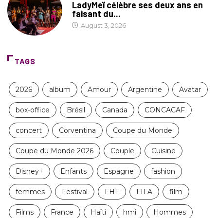
LadyMeï célèbre ses deux ans en
faisant du...
August 3, 2026
TAGS
2026
album
Amour
Argentine
Avatar
box-office
Brésil
Canada
CONCACAF
concert
Corventina
Coupe du Monde
Coupe du Monde 2026
Couple
Cuisine
Disney+
Enfants
Espagne
fashion
femmes
Festival
FHF
FIFA
film
Films
France
Haïti
hmi
Hommes