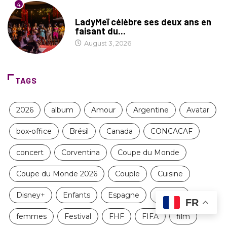
4
CULTURE
LadyMeï célèbre ses deux ans en
faisant du...
August 3, 2026
TAGS
2026
album
Amour
Argentine
Avatar
box-office
Brésil
Canada
CONCACAF
concert
Corventina
Coupe du Monde
Coupe du Monde 2026
Couple
Cuisine
Disney+
Enfants
Espagne
fashion
FR
femmes
Festival
FHF
FIFA
film