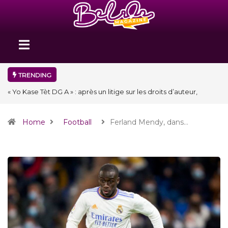
TRENDING
« Yo Kase Tèt DG A » : après un litige sur les droits d’auteur,
Afriken An prépare un remix avec Bulin 47
Home
Football
Ferland Mendy, dans…