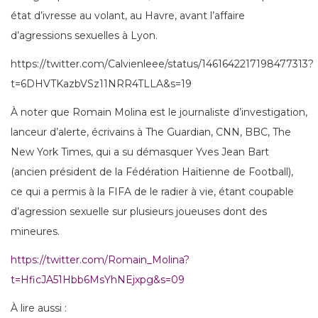
état d’ivresse au volant, au Havre, avant l’affaire
d’agressions sexuelles à Lyon.
https://twitter.com/Calvienleee/status/1461642217198477313?
t=6DHVTKazbVSz11NRR4TLLA&s=19
À noter que Romain Molina est le journaliste d’investigation,
lanceur d’alerte, écrivains à The Guardian, CNN, BBC, The
New York Times, qui a su démasquer Yves Jean Bart
(ancien président de la Fédération Haïtienne de Football),
ce qui a permis à la FIFA de le radier à vie, étant coupable
d’agression sexuelle sur plusieurs joueuses dont des
mineures.
https://twitter.com/Romain_Molina?
t=HficJA51Hbb6MsYhNEjxpg&s=09
À lire aussi :