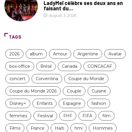
LadyMeï célèbre ses deux ans en
faisant du...
August 3, 2026
TAGS
2026
album
Amour
Argentine
Avatar
box-office
Brésil
Canada
CONCACAF
concert
Corventina
Coupe du Monde
Coupe du Monde 2026
Couple
Cuisine
Disney+
Enfants
Espagne
fashion
femmes
Festival
FHF
FIFA
film
Films
France
Haïti
hmi
Hommes