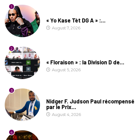
1
CULTURE
« Yo Kase Tèt DG A » :...
August 7, 2026
2
SOCIÉTÉ
« Floraison » : la Division D de...
August 5, 2026
3
SOCIÉTÉ
Nidger F. Judson Paul récompensé
par le Prix...
August 4, 2026
4
CULTURE