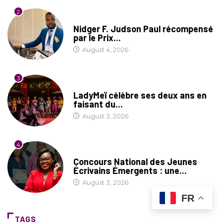
2
SOCIÉTÉ
Nidger F. Judson Paul récompensé
par le Prix...
August 4, 2026
3
CULTURE
LadyMeï célèbre ses deux ans en
faisant du...
August 3, 2026
4
COIN LITTÉRAIRE
Concours National des Jeunes
Écrivains Émergents : une...
August 3, 2026
FR
TAGS