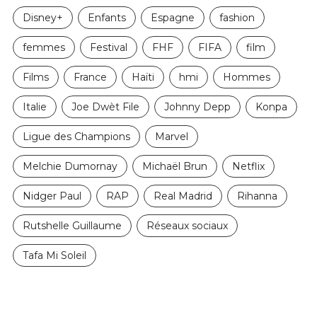
Disney+
Enfants
Espagne
fashion
femmes
Festival
FHF
FIFA
film
Films
France
Haïti
hmi
Hommes
Italie
Joe Dwèt File
Johnny Depp
Konpa
Ligue des Champions
Marvel
Melchie Dumornay
Michaël Brun
Netflix
Nidger Paul
RAP
Real Madrid
Rihanna
Rutshelle Guillaume
Réseaux sociaux
Tafa Mi Soleil