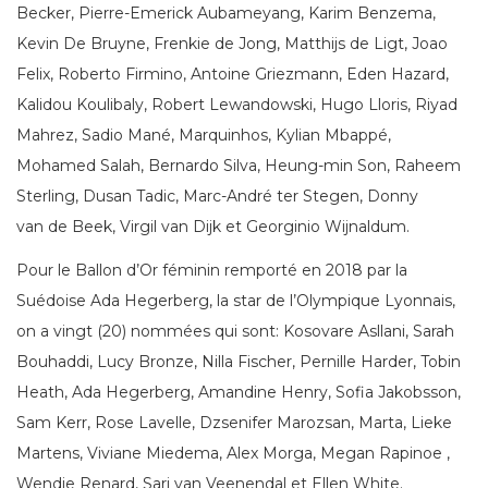
Becker, Pierre-Emerick Aubameyang, Karim Benzema,
Kevin De Bruyne, Frenkie de Jong, Matthijs de Ligt, Joao
Felix, Roberto Firmino, Antoine Griezmann, Eden Hazard,
Kalidou Koulibaly, Robert Lewandowski, Hugo Lloris, Riyad
Mahrez, Sadio Mané, Marquinhos, Kylian Mbappé,
Mohamed Salah, Bernardo Silva, Heung-min Son, Raheem
Sterling, Dusan Tadic, Marc-André ter Stegen, Donny
van de Beek, Virgil van Dijk et Georginio Wijnaldum.
Pour le Ballon d’Or féminin remporté en 2018 par la
Suédoise Ada Hegerberg, la star de l’Olympique Lyonnais,
on a vingt (20) nommées qui sont: Kosovare Asllani, Sarah
Bouhaddi, Lucy Bronze, Nilla Fischer, Pernille Harder, Tobin
Heath, Ada Hegerberg, Amandine Henry, Sofia Jakobsson,
Sam Kerr, Rose Lavelle, Dzsenifer Marozsan, Marta, Lieke
Martens, Viviane Miedema, Alex Morga, Megan Rapinoe ,
Wendie Renard, Sari van Veenendal et Ellen White.