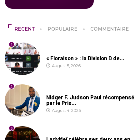
RECENT
POPULAIRE
COMMENTAIRE
1
SOCIÉTÉ
« Floraison » : la Division D de...
August 5, 2026
2
SOCIÉTÉ
Nidger F. Judson Paul récompensé
par le Prix...
August 4, 2026
3
CULTURE
LadyMeï célèbre ses deux ans en