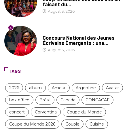
faisant du...
August 3, 2026
4
COIN LITTÉRAIRE
Concours National des Jeunes
Écrivains Émergents : une...
August 3, 2026
TAGS
2026
album
Amour
Argentine
Avatar
box-office
Brésil
Canada
CONCACAF
concert
Corventina
Coupe du Monde
Coupe du Monde 2026
Couple
Cuisine