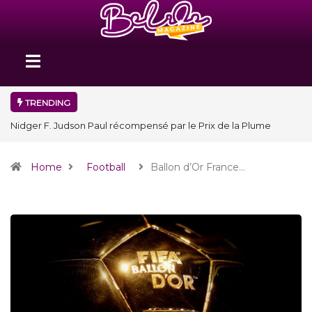
TRENDING
Nidger F. Judson Paul récompensé par le Prix de la Plume
diplomatique à la SPECQUE 2026
Home
Football
Ballon d’Or France…