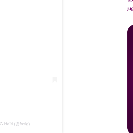
M
ju
G Haïti (@faslg)