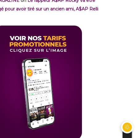
AGAZINE
on
Le rappeur A$AP Rocky va être
gé pour avoir tiré sur un ancien ami, A$AP Relli