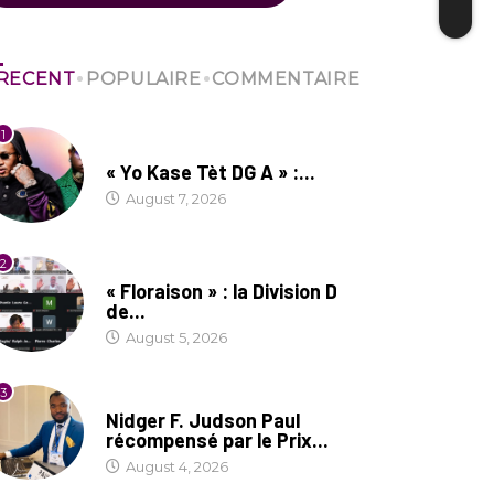
RECENT
POPULAIRE
COMMENTAIRE
1
CULTURE
« Yo Kase Tèt DG A » :...
August 7, 2026
2
SOCIÉTÉ
« Floraison » : la Division D
de...
August 5, 2026
3
SOCIÉTÉ
Nidger F. Judson Paul
récompensé par le Prix...
August 4, 2026