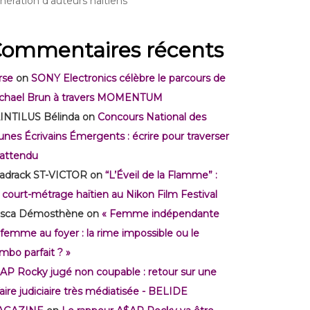
nération d’auteurs haïtiens
ommentaires récents
rse
on
SONY Electronics célèbre le parcours de
chael Brun à travers MOMENTUM
INTILUS Bélinda
on
Concours National des
unes Écrivains Émergents : écrire pour traverser
inattendu
adrack ST-VICTOR
on
“L’Éveil de la Flamme” :
 court-métrage haïtien au Nikon Film Festival
isca Démosthène
on
« Femme indépendante
 femme au foyer : la rime impossible ou le
mbo parfait ? »
AP Rocky jugé non coupable : retour sur une
faire judiciaire très médiatisée - BELIDE