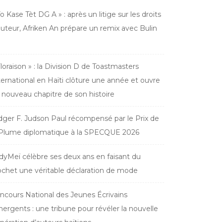
Yo Kase Tèt DG A » : après un litige sur les droits
auteur, Afriken An prépare un remix avec Bulin
Floraison » : la Division D de Toastmasters
ternational en Haïti clôture une année et ouvre
 nouveau chapitre de son histoire
dger F. Judson Paul récompensé par le Prix de
 Plume diplomatique à la SPECQUE 2026
dyMeï célèbre ses deux ans en faisant du
ochet une véritable déclaration de mode
ncours National des Jeunes Écrivains
ergents : une tribune pour révéler la nouvelle