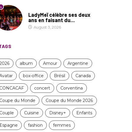
4
CULTURE
LadyMeï célèbre ses deux
ans en faisant du...
August 3, 2026
TAGS
2026
album
Amour
Argentine
Avatar
box-office
Brésil
Canada
CONCACAF
concert
Corventina
Coupe du Monde
Coupe du Monde 2026
Couple
Cuisine
Disney+
Enfants
Espagne
fashion
femmes