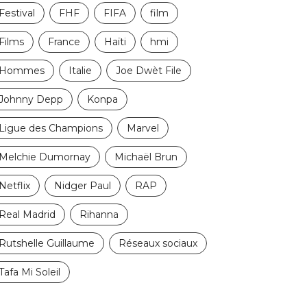
Festival
FHF
FIFA
film
Films
France
Haïti
hmi
Hommes
Italie
Joe Dwèt File
Johnny Depp
Konpa
Ligue des Champions
Marvel
Melchie Dumornay
Michaël Brun
Netflix
Nidger Paul
RAP
Real Madrid
Rihanna
Rutshelle Guillaume
Réseaux sociaux
Tafa Mi Soleil