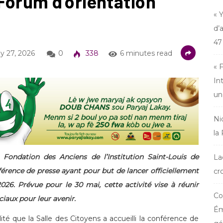
Forum d’orientation
« 
d’
47
 27, 2026
0
338
6 minutes read
« 
In
un
Ni
la
 Fondation des Anciens de l’Institution Saint-Louis de
La
rence de presse ayant pour but de lancer officiellement
cr
026. Prévue pour le 30 mai, cette activité vise à réunir
Co
ciaux pour leur avenir.
Ém
té que la Salle des Citoyens a accueilli la conférence de