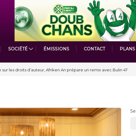
SOCIÉTÉ
ÉMISSIONS
CONTACT
PLANS
astmasters International en Haïti clôture une année et ouvre un nouveau
Se