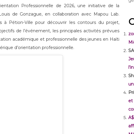
gé
entation Professionnelle de 2026, une initiative de la
t-Louis de Gonzague, en collaboration avec Mapou Lab.
C
s à Pétion-Ville pour découvrir les contours du projet,
ectifs de l’événement, les principales activités prévues
zo
entation académique et professionnelle des jeunes en Haïti
Mi
rique d’orientation professionnelle.
SA
Je
l’
Sh
un
Pr
et
co
A$
af