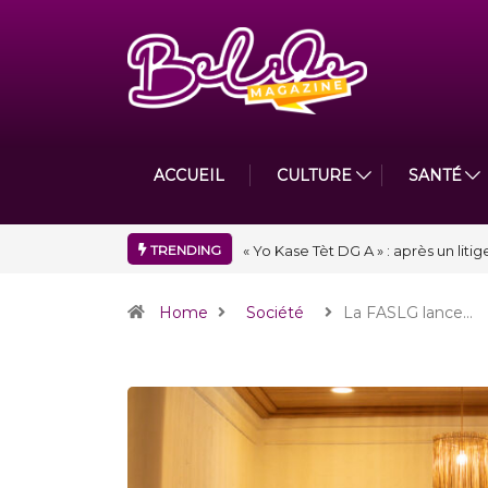
ACCUEIL
CULTURE
SANTÉ
TRENDING
« Floraison » : la Division D de To
Home
Société
La FASLG lance…