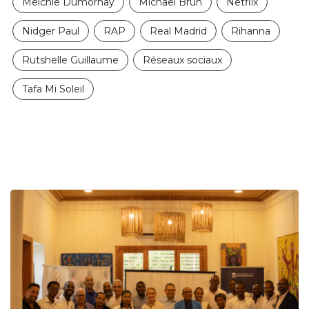
Melchie Dumornay
Michaël Brun
Netflix
Nidger Paul
RAP
Real Madrid
Rihanna
Rutshelle Guillaume
Réseaux sociaux
Tafa Mi Soleil