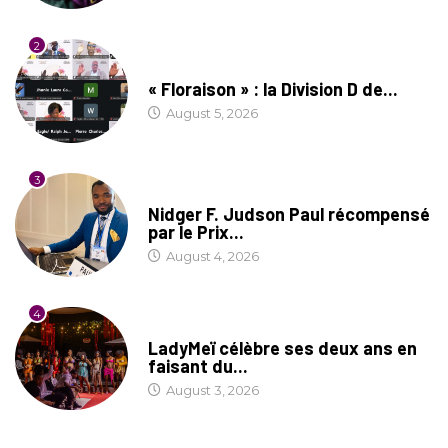
2
SOCIÉTÉ
« Floraison » : la Division D de...
August 5, 2026
3
SOCIÉTÉ
Nidger F. Judson Paul récompensé
par le Prix...
August 4, 2026
4
CULTURE
LadyMeï célèbre ses deux ans en
faisant du...
August 3, 2026