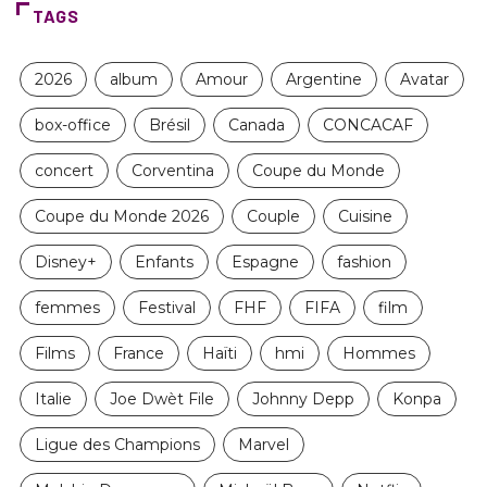
TAGS
2026
album
Amour
Argentine
Avatar
box-office
Brésil
Canada
CONCACAF
concert
Corventina
Coupe du Monde
Coupe du Monde 2026
Couple
Cuisine
Disney+
Enfants
Espagne
fashion
femmes
Festival
FHF
FIFA
film
Films
France
Haïti
hmi
Hommes
Italie
Joe Dwèt File
Johnny Depp
Konpa
Ligue des Champions
Marvel