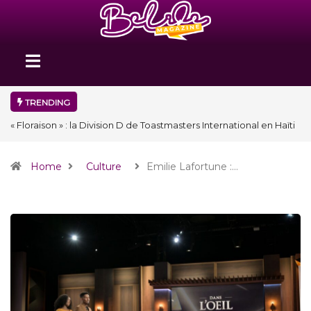
TRENDING
« Floraison » : la Division D de Toastmasters International en Haïti
clôture une année et ouvre un nouveau chapitre de son histoire
Home
Culture
Emilie Lafortune :…