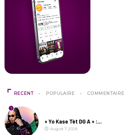
RECENT
POPULAIRE
COMMENTAIRE
1
CULTURE
« Yo Kase Tèt DG A » :...
August 7, 2026