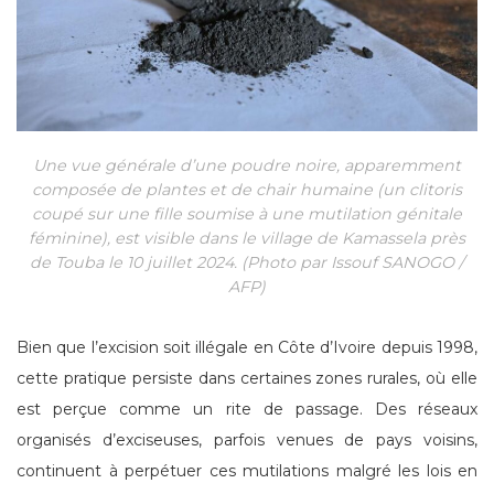
Une vue générale d’une poudre noire, apparemment
composée de plantes et de chair humaine (un clitoris
coupé sur une fille soumise à une mutilation génitale
féminine), est visible dans le village de Kamassela près
de Touba le 10 juillet 2024. (Photo par Issouf SANOGO /
AFP)
Bien que l’excision soit illégale en Côte d’Ivoire depuis 1998,
cette pratique persiste dans certaines zones rurales, où elle
est perçue comme un rite de passage. Des réseaux
organisés d’exciseuses, parfois venues de pays voisins,
continuent à perpétuer ces mutilations malgré les lois en