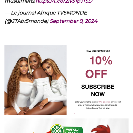
musulmans.
https://t.co/2Iv31p7fSD
— Le journal Afrique TV5MONDE
(@JTAtv5monde)
September 9, 2024