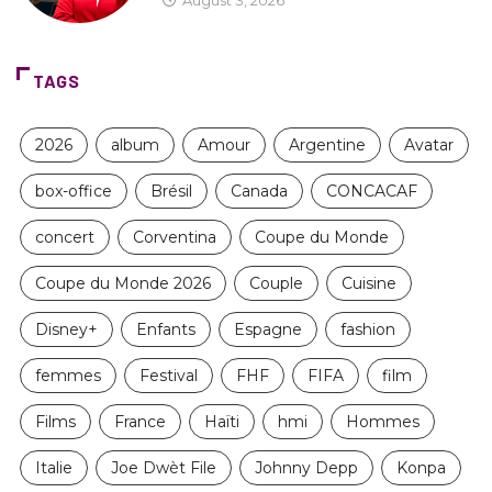
August 3, 2026
TAGS
2026
album
Amour
Argentine
Avatar
box-office
Brésil
Canada
CONCACAF
concert
Corventina
Coupe du Monde
Coupe du Monde 2026
Couple
Cuisine
Disney+
Enfants
Espagne
fashion
femmes
Festival
FHF
FIFA
film
Films
France
Haïti
hmi
Hommes
Italie
Joe Dwèt File
Johnny Depp
Konpa