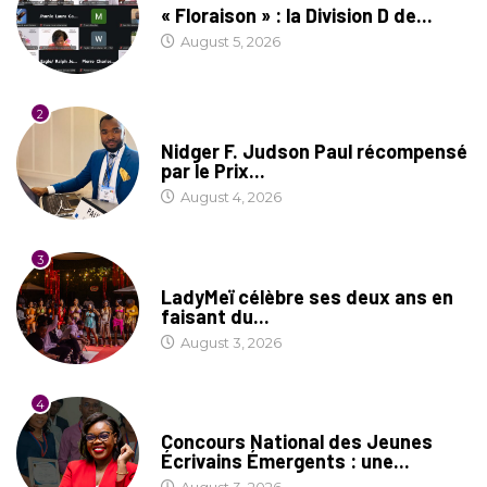
« Floraison » : la Division D de...
August 5, 2026
2
SOCIÉTÉ
Nidger F. Judson Paul récompensé
par le Prix...
August 4, 2026
3
CULTURE
LadyMeï célèbre ses deux ans en
faisant du...
August 3, 2026
4
COIN LITTÉRAIRE
Concours National des Jeunes
Écrivains Émergents : une...