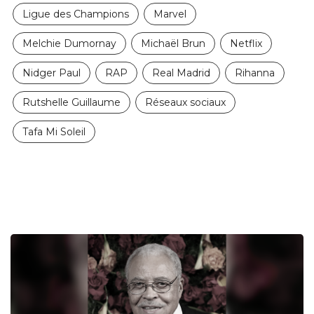
Ligue des Champions
Marvel
Melchie Dumornay
Michaël Brun
Netflix
Nidger Paul
RAP
Real Madrid
Rihanna
Rutshelle Guillaume
Réseaux sociaux
Tafa Mi Soleil