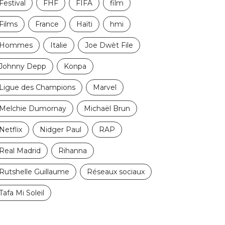
Festival
FHF
FIFA
film
Films
France
Haïti
hmi
Hommes
Italie
Joe Dwèt File
Johnny Depp
Konpa
Ligue des Champions
Marvel
Melchie Dumornay
Michaël Brun
Netflix
Nidger Paul
RAP
Real Madrid
Rihanna
Rutshelle Guillaume
Réseaux sociaux
Tafa Mi Soleil