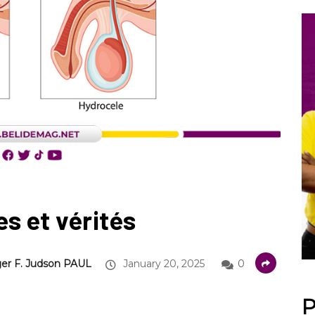
s et vérités
er F. Judson PAUL
January 20, 2025
0
P