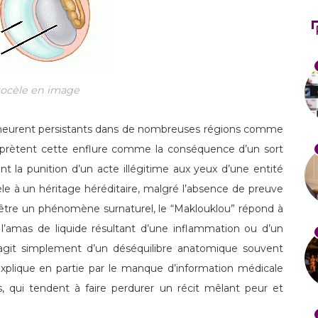
rocèle en image
meurent persistants dans de nombreuses régions comme
terprètent cette enflure comme la conséquence d’un sort
nt la punition d’un acte illégitime aux yeux d’une entité
èle à un héritage héréditaire, malgré l’absence de preuve
d’être un phénomène surnaturel, le “Maklouklou” répond à
 l’amas de liquide résultant d’une inflammation ou d’un
s’agit simplement d’un déséquilibre anatomique souvent
’explique en partie par le manque d’information médicale
es, qui tendent à faire perdurer un récit mêlant peur et