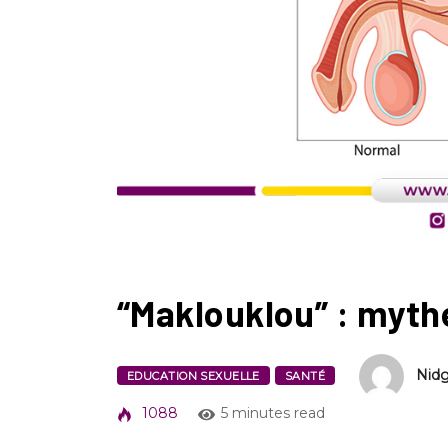
“Maklouklou” : mythe
Nidg
EDUCATION SEXUELLE
SANTÉ
1088
5 minutes read