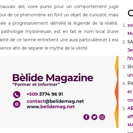
mauvais œil, voire punie pour un comportement jugé
C
our de ce phénomène en font un objet de curiosité, mais
icale a progressivement démêlé la légende de la réalité.
zo
e pathologie mystérieuse, est en fait le nom local d’une
Mi
larité de ce terme entretient une aura particulière,et il est
SA
cience afin de séparer le mythe de la vérité.
Je
l’
Sh
un
Pr
et
co
A$
af
M