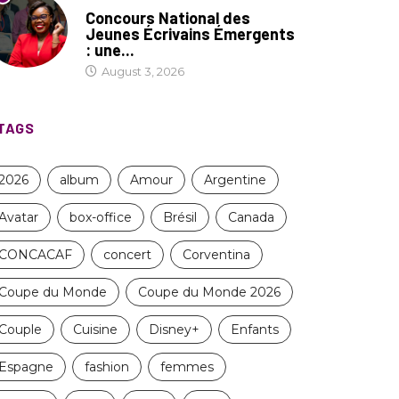
COIN LITTÉRAIRE
Concours National des
Jeunes Écrivains Émergents
: une...
August 3, 2026
TAGS
2026
album
Amour
Argentine
Avatar
box-office
Brésil
Canada
CONCACAF
concert
Corventina
Coupe du Monde
Coupe du Monde 2026
Couple
Cuisine
Disney+
Enfants
Espagne
fashion
femmes