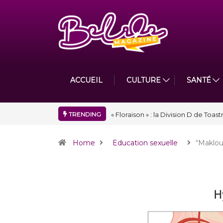
ACCUEIL
CULTURE
SANTÉ
TRENDING
Nidger F. Judson Paul récompensé 
Home
Education sexuelle
“Maklou