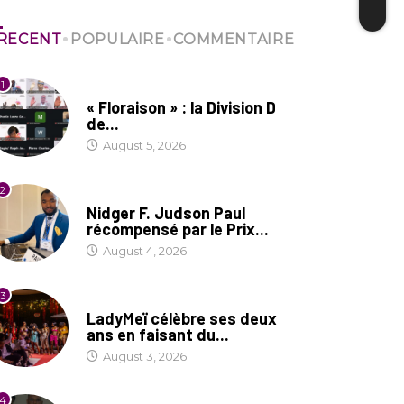
RECENT
POPULAIRE
COMMENTAIRE
1
SOCIÉTÉ
« Floraison » : la Division D
de...
August 5, 2026
2
SOCIÉTÉ
Nidger F. Judson Paul
récompensé par le Prix...
August 4, 2026
3
CULTURE
LadyMeï célèbre ses deux
ans en faisant du...
August 3, 2026
4