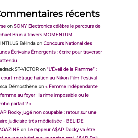
ommentaires récents
rse
on
SONY Electronics célèbre le parcours de
chael Brun à travers MOMENTUM
INTILUS Bélinda
on
Concours National des
unes Écrivains Émergents : écrire pour traverser
inattendu
adrack ST-VICTOR
on
“L’Éveil de la Flamme” :
 court-métrage haïtien au Nikon Film Festival
isca Démosthène
on
« Femme indépendante
 femme au foyer : la rime impossible ou le
mbo parfait ? »
AP Rocky jugé non coupable : retour sur une
faire judiciaire très médiatisée - BELIDE
AGAZINE
on
Le rappeur A$AP Rocky va être