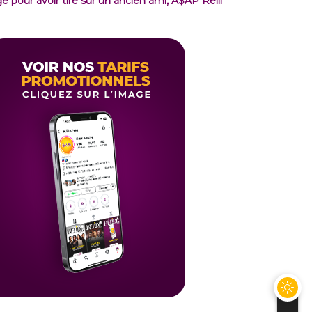
gé pour avoir tiré sur un ancien ami, A$AP Relli