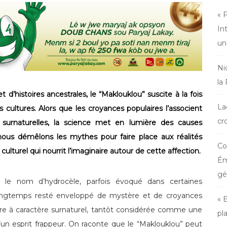
« 
In
un
Ni
la
’histoires ancestrales, le “Maklouklou” suscite à la fois
La
cultures. Alors que les croyances populaires l’associent
cr
 surnaturelles, la science met en lumière des causes
 nous démêlons les mythes pour faire place aux réalités
Co
lturel qui nourrit l’imaginaire autour de cette affection.
Ém
gé
le nom d’hydrocèle, parfois évoqué dans certaines
ongtemps resté enveloppé de mystère et de croyances
« 
lure à caractère surnaturel, tantôt considérée comme une
pl
un esprit frappeur. On raconte que le “Maklouklou” peut