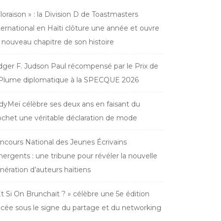
Floraison » : la Division D de Toastmasters
ternational en Haïti clôture une année et ouvre
 nouveau chapitre de son histoire
dger F. Judson Paul récompensé par le Prix de
 Plume diplomatique à la SPECQUE 2026
dyMeï célèbre ses deux ans en faisant du
ochet une véritable déclaration de mode
ncours National des Jeunes Écrivains
ergents : une tribune pour révéler la nouvelle
nération d’auteurs haïtiens
Et Si On Brunchait ? » célèbre une 5e édition
acée sous le signe du partage et du networking