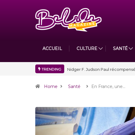
ACCUEIL
CULTURE
SANTÉ
TRENDING
Nidger F. Judson Paul récompensé 
Home
Santé
En France, une…