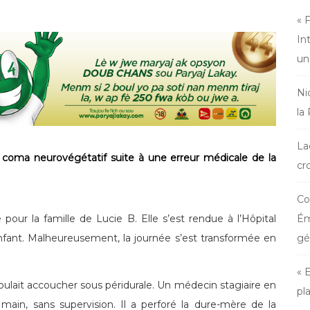
« 
In
un
Ni
la
La
coma neurovégétatif suite à une erreur médicale de la
cr
Co
pour la famille de Lucie B. Elle s’est rendue à l’Hôpital
Ém
fant. Malheureusement, la journée s’est transformée en
gé
« 
, voulait accoucher sous péridurale. Un médecin stagiaire en
pl
ain, sans supervision. Il a perforé la dure-mère de la