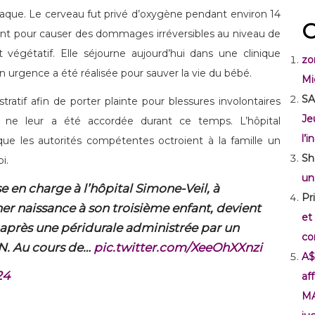
rdiaque. Le cerveau fut privé d’oxygène pendant environ 14
C
sant pour causer des dommages irréversibles au niveau de
t végétatif. Elle séjourne aujourd’hui dans une clinique
zo
n urgence a été réalisée pour sauver la vie du bébé.
Mi
SA
istratif afin de porter plainte pour blessures involontaires
Je
 ne leur a été accordée durant ce temps. L’hôpital
l’
 que les autorités compétentes octroient à la famille un
Sh
i.
un
 en charge à l’hôpital Simone-Veil, à
Pr
r naissance à son troisième enfant, devient
et
ès une péridurale administrée par un
co
. Au cours de…
pic.twitter.com/XeeOhXXnzi
A$
24
af
M