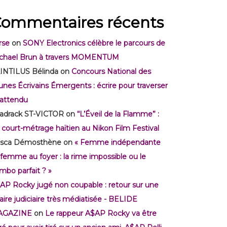
ommentaires récents
rse
on
SONY Electronics célèbre le parcours de
chael Brun à travers MOMENTUM
INTILUS Bélinda
on
Concours National des
unes Écrivains Émergents : écrire pour traverser
inattendu
adrack ST-VICTOR
on
“L’Éveil de la Flamme” :
 court-métrage haïtien au Nikon Film Festival
isca Démosthène
on
« Femme indépendante
 femme au foyer : la rime impossible ou le
mbo parfait ? »
AP Rocky jugé non coupable : retour sur une
faire judiciaire très médiatisée - BELIDE
AGAZINE
on
Le rappeur A$AP Rocky va être