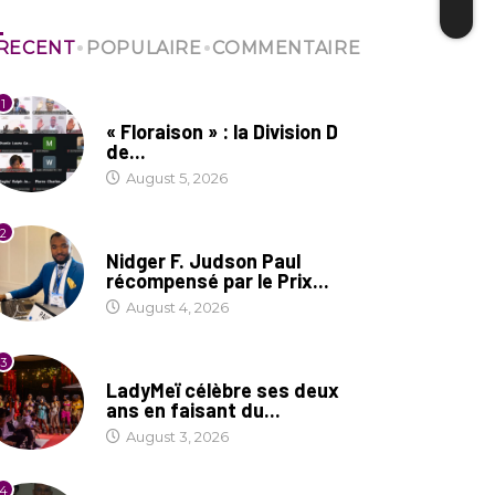
RECENT
POPULAIRE
COMMENTAIRE
1
SOCIÉTÉ
« Floraison » : la Division D
de...
August 5, 2026
2
SOCIÉTÉ
Nidger F. Judson Paul
récompensé par le Prix...
August 4, 2026
3
CULTURE
LadyMeï célèbre ses deux
ans en faisant du...
August 3, 2026
4