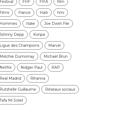
Festival
FHF
FIFA
film
Films
France
Haïti
hmi
Hommes
Italie
Joe Dwèt File
Johnny Depp
Konpa
Ligue des Champions
Marvel
Melchie Dumornay
Michaël Brun
Netflix
Nidger Paul
RAP
Real Madrid
Rihanna
Rutshelle Guillaume
Réseaux sociaux
Tafa Mi Soleil