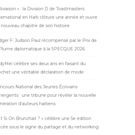
Floraison » : la Division D de Toastmasters
ternational en Haïti clôture une année et ouvre
 nouveau chapitre de son histoire
dger F. Judson Paul récompensé par le Prix de
 Plume diplomatique à la SPECQUE 2026
dyMeï célèbre ses deux ans en faisant du
ochet une véritable déclaration de mode
ncours National des Jeunes Écrivains
ergents : une tribune pour révéler la nouvelle
nération d’auteurs haïtiens
Et Si On Brunchait ? » célèbre une 5e édition
acée sous le signe du partage et du networking