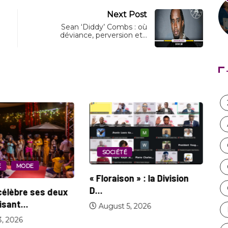
Next Post
Sean ‘Diddy’ Combs : où
déviance, perversion et…
SOCIÉTÉ
SOCIÉTÉ
« Floraison » : la Division
D...
eux
Nidger F. Judso
récompensé par 
August 5, 2026
August 4, 2026