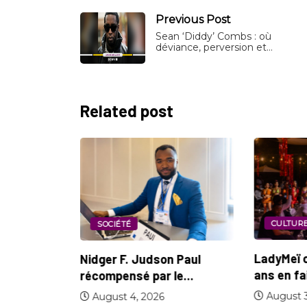
Previous Post
Sean ‘Diddy’ Combs : où
déviance, perversion et…
Related post
CULTURE
MODE
SOCIÉTÉ
LadyMeï célèbre ses d
Nidger F. Judson Paul
ans en faisant...
récompensé par le...
August 3, 2026
August 4, 2026