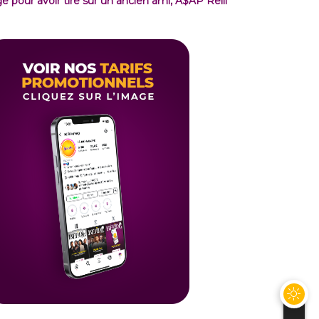
gé pour avoir tiré sur un ancien ami, A$AP Relli