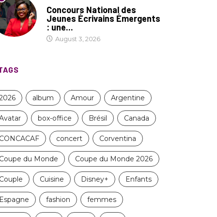
COIN LITTÉRAIRE
Concours National des
Jeunes Écrivains Émergents
: une...
August 3, 2026
TAGS
2026
album
Amour
Argentine
Avatar
box-office
Brésil
Canada
CONCACAF
concert
Corventina
CULTURE
MODE
Coupe du Monde
Coupe du Monde 2026
Couple
Cuisine
Disney+
Enfants
LadyMeï célèbre ses deux
n Paul
ans en faisant...
le...
Espagne
fashion
femmes
August 3, 2026