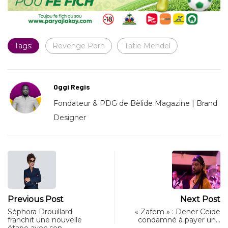
Tags:
Revenge Porn
Tatie Mendel
Oggi Regis
Fondateur & PDG de Bèlide Magazine | Brand
Designer
Previous Post
Next Post
Séphora Drouillard
« Zafem » : Dener Ceide
franchit une nouvelle
condamné à payer un…
étape avec son…