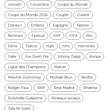
concert
Corventina
Coupe du Monde
Coupe du Monde 2026
Couple
Cuisine
Disney+
Enfants
Espagne
fashion
femmes
Festival
FHF
FIFA
film
Films
France
Haïti
hmi
Hommes
Italie
Joe Dwèt File
Johnny Depp
Konpa
Ligue des Champions
Marvel
Melchie Dumornay
Michaël Brun
Netflix
Nidger Paul
RAP
Real Madrid
Rihanna
Rutshelle Guillaume
Réseaux sociaux
Tafa Mi Soleil