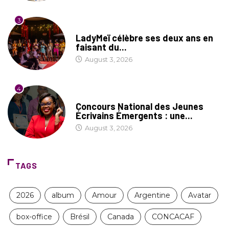
3
CULTURE
LadyMeï célèbre ses deux ans en
faisant du...
August 3, 2026
4
COIN LITTÉRAIRE
Concours National des Jeunes
Écrivains Émergents : une...
August 3, 2026
TAGS
2026
album
Amour
Argentine
Avatar
box-office
Brésil
Canada
CONCACAF