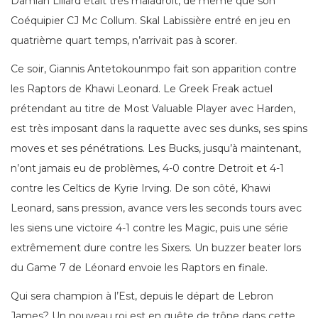
Damian Lillard était très maladroit, de même que son
Coéquipier CJ Mc Collum. Skal Labissière entré en jeu en
quatrième quart temps, n’arrivait pas à scorer.
Ce soir, Giannis Antetokounmpo fait son apparition contre
les Raptors de Khawi Leonard. Le Greek Freak actuel
prétendant au titre de Most Valuable Player avec Harden,
est très imposant dans la raquette avec ses dunks, ses spins
moves et ses pénétrations. Les Bucks, jusqu’à maintenant,
n’ont jamais eu de problèmes, 4-0 contre Detroit et 4-1
contre les Celtics de Kyrie Irving. De son côté, Khawi
Leonard, sans pression, avance vers les seconds tours avec
les siens une victoire 4-1 contre les Magic, puis une série
extrêmement dure contre les Sixers. Un buzzer beater lors
du Game 7 de Léonard envoie les Raptors en finale.
Qui sera champion à l’Est, depuis le départ de Lebron
James? Un nouveau roi est en quête de trône dans cette