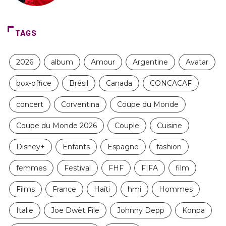
TAGS
2026
album
Amour
Argentine
Avatar
box-office
Brésil
Canada
CONCACAF
concert
Corventina
Coupe du Monde
Coupe du Monde 2026
Couple
Cuisine
Disney+
Enfants
Espagne
fashion
femmes
Festival
FHF
FIFA
film
Films
France
Haïti
hmi
Hommes
Italie
Joe Dwèt File
Johnny Depp
Konpa