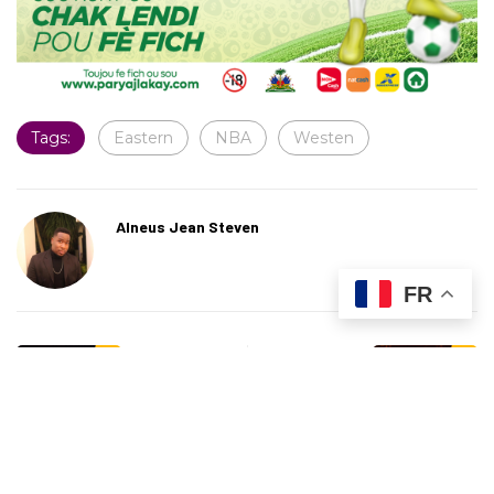
Tags:
Eastern
NBA
Westen
Alneus Jean Steven
FR
Previous Post
Next Post
Je suis Gaëlle 2.0
Youssoupha dans les