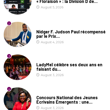
« Floraison » : la Division D de...
August 5, 2026
2
SOCIÉTÉ
Nidger F. Judson Paul récompensé
par le Prix...
August 4, 2026
3
CULTURE
LadyMeï célèbre ses deux ans en
faisant du...
August 3, 2026
4
COIN LITTÉRAIRE
Concours National des Jeunes
Écrivains Émergents : une...
August 3, 2026