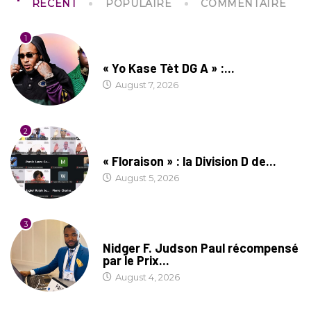
RECENT
POPULAIRE
COMMENTAIRE
1
CULTURE
« Yo Kase Tèt DG A » :...
August 7, 2026
2
SOCIÉTÉ
« Floraison » : la Division D de...
August 5, 2026
3
SOCIÉTÉ
Nidger F. Judson Paul récompensé
par le Prix...
August 4, 2026