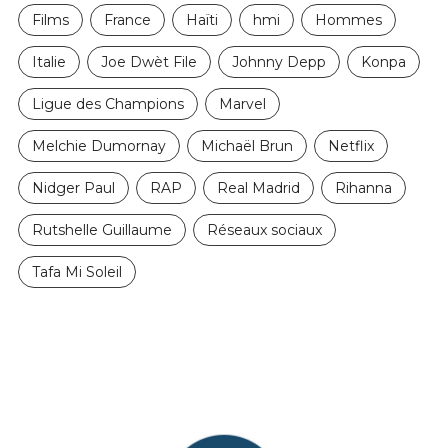
Films
France
Haïti
hmi
Hommes
Italie
Joe Dwèt File
Johnny Depp
Konpa
Ligue des Champions
Marvel
Melchie Dumornay
Michaël Brun
Netflix
Nidger Paul
RAP
Real Madrid
Rihanna
Rutshelle Guillaume
Réseaux sociaux
Tafa Mi Soleil