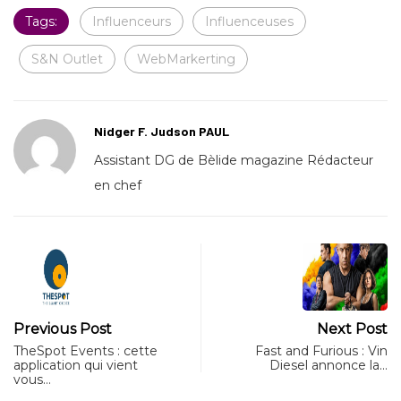
Tags:
Influenceurs
Influenceuses
S&N Outlet
WebMarkerting
Nidger F. Judson PAUL
Assistant DG de Bèlide magazine Rédacteur
en chef
Previous Post
Next Post
TheSpot Events : cette
Fast and Furious : Vin
application qui vient
Diesel annonce la…
vous…