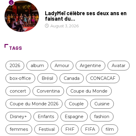
4
CULTURE
LadyMeï célèbre ses deux ans en
faisant du...
August 3, 2026
TAGS
2026
album
Amour
Argentine
Avatar
box-office
Brésil
Canada
CONCACAF
concert
Corventina
Coupe du Monde
Coupe du Monde 2026
Couple
Cuisine
Disney+
Enfants
Espagne
fashion
femmes
Festival
FHF
FIFA
film