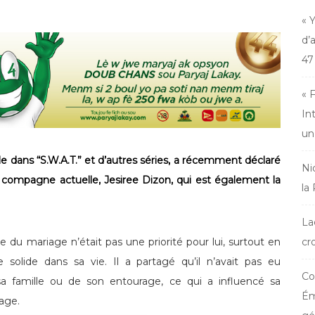
« 
d’
47
« 
In
un
e dans “S.W.A.T.” et d’autres séries, a récemment déclaré
Ni
a compagne actuelle, Jesiree Dizon, qui est également la
la
La
 du mariage n’était pas une priorité pour lui, surtout en
cr
solide dans sa vie. Il a partagé qu’il n’avait pas eu
Co
a famille ou de son entourage, ce qui a influencé sa
Ém
age.