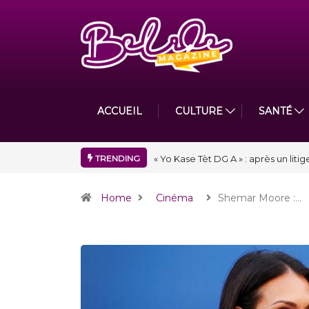
ACCUEIL
CULTURE
SANTÉ
TRENDING
« Floraison » : la Division D de To
Home
Cinéma
Shemar Moore :…