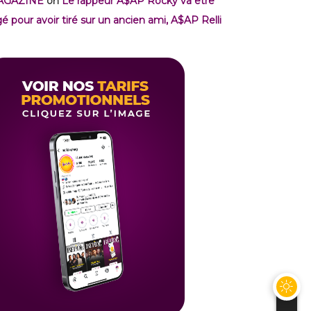
AGAZINE
on
Le rappeur A$AP Rocky va être
gé pour avoir tiré sur un ancien ami, A$AP Relli