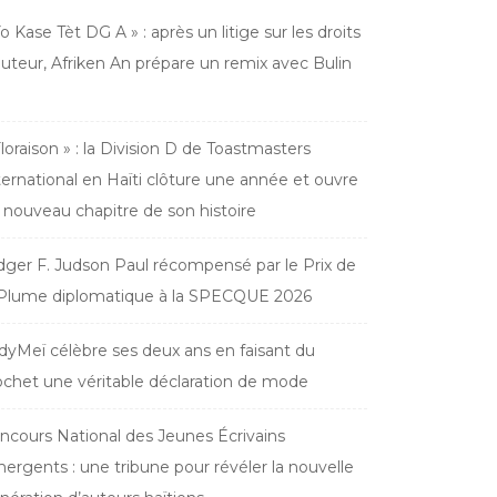
Yo Kase Tèt DG A » : après un litige sur les droits
auteur, Afriken An prépare un remix avec Bulin
Floraison » : la Division D de Toastmasters
ternational en Haïti clôture une année et ouvre
 nouveau chapitre de son histoire
dger F. Judson Paul récompensé par le Prix de
 Plume diplomatique à la SPECQUE 2026
dyMeï célèbre ses deux ans en faisant du
ochet une véritable déclaration de mode
ncours National des Jeunes Écrivains
ergents : une tribune pour révéler la nouvelle