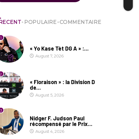
RECENT
POPULAIRE
COMMENTAIRE
1
CULTURE
« Yo Kase Tèt DG A » :...
August 7, 2026
2
SOCIÉTÉ
« Floraison » : la Division D
de...
August 5, 2026
3
SOCIÉTÉ
Nidger F. Judson Paul
récompensé par le Prix...
August 4, 2026