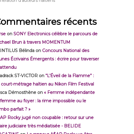
nération d’auteurs haïtiens
ommentaires récents
rse
on
SONY Electronics célèbre le parcours de
chael Brun à travers MOMENTUM
INTILUS Bélinda
on
Concours National des
unes Écrivains Émergents : écrire pour traverser
inattendu
adrack ST-VICTOR
on
“L’Éveil de la Flamme” :
 court-métrage haïtien au Nikon Film Festival
isca Démosthène
on
« Femme indépendante
 femme au foyer : la rime impossible ou le
mbo parfait ? »
AP Rocky jugé non coupable : retour sur une
faire judiciaire très médiatisée - BELIDE