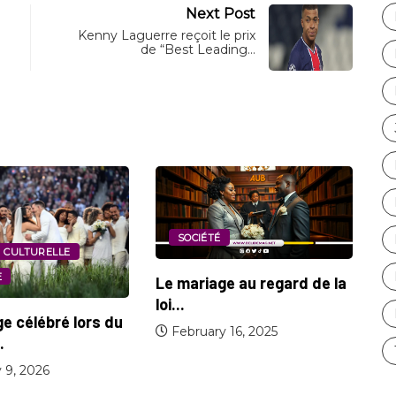
Next Post
Kenny Laguerre reçoit le prix
de “Best Leading…
É
ge au regard de la
CINÉMA
CULTURE
U
“Le mariage (entre
y 16, 2025
s
Zendaya et Tom Holland)...
March 3, 2026