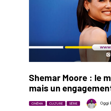
Shemar Moore : le ma
mais un engagement 
Oggi 
CINÉMA
CULTURE
SÉRIE