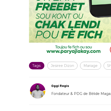
Tags:
Jesiree Dizon
Mariage
S
Oggi Regis
Fondateur & PDG de Bèlide Magaz