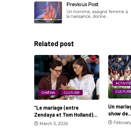
Previous Post
Un homme, assigné femme à
la naissance, donne…
Related post
SOCIÉT
ACTIVITÉ CULTURELLE
CULTURE
Le maria
TURE
loi...
Un mariage célébré lors du
tre
Februar
show de...
Holland)...
February 9, 2026