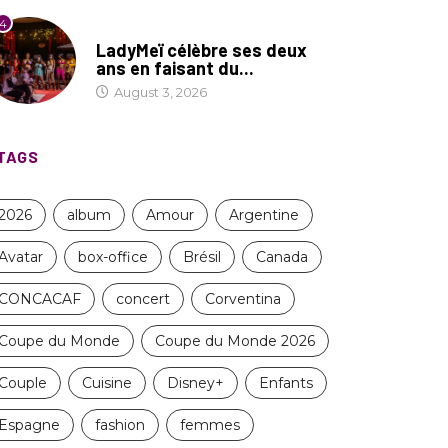
4
CULTURE
LadyMeï célèbre ses deux
ans en faisant du...
August 3, 2026
TAGS
2026
album
Amour
Argentine
Avatar
box-office
Brésil
Canada
CONCACAF
concert
Corventina
Coupe du Monde
Coupe du Monde 2026
Couple
Cuisine
Disney+
Enfants
Espagne
fashion
femmes