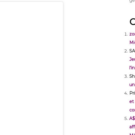
gé
C
zo
Mi
SA
Je
l’
Sh
un
Pr
et
co
A$
af