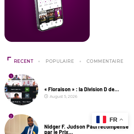
RECENT
POPULAIRE
COMMENTAIRE
1
SOCIÉTÉ
« Floraison » : la Division D de...
August 5, 2026
2
FR
SOCIÉTÉ
Nidger F. Judson Paul récompensé
par le Prix...