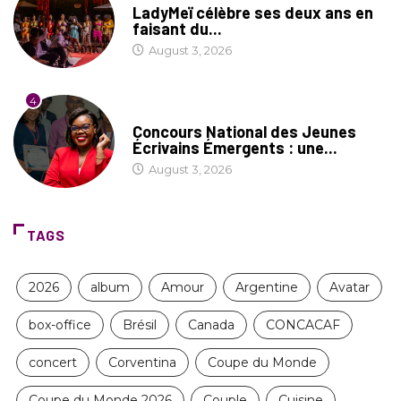
LadyMeï célèbre ses deux ans en
faisant du...
August 3, 2026
4
COIN LITTÉRAIRE
Concours National des Jeunes
Écrivains Émergents : une...
August 3, 2026
TAGS
2026
album
Amour
Argentine
Avatar
box-office
Brésil
Canada
CONCACAF
concert
Corventina
Coupe du Monde
Coupe du Monde 2026
Couple
Cuisine