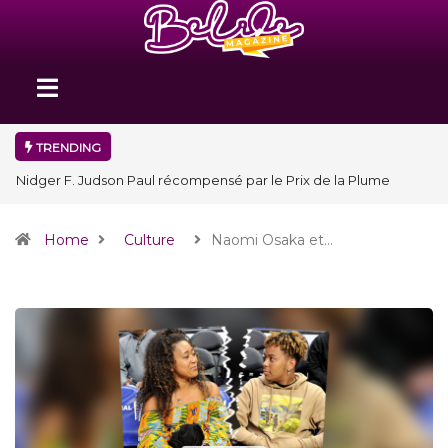
TRENDING
Nidger F. Judson Paul récompensé par le Prix de la Plume
diplomatique à la SPECQUE 2026
Home
Culture
Naomi Osaka et…