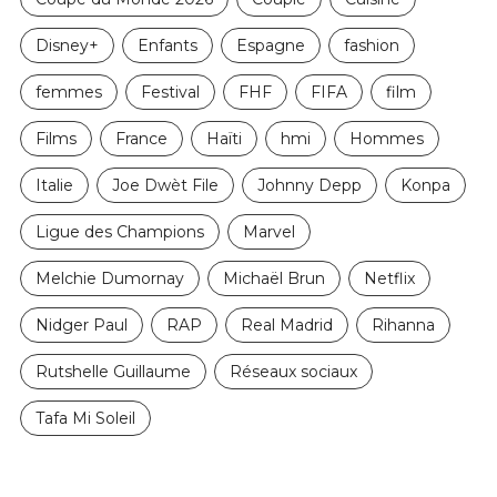
Disney+
Enfants
Espagne
fashion
femmes
Festival
FHF
FIFA
film
Films
France
Haïti
hmi
Hommes
Italie
Joe Dwèt File
Johnny Depp
Konpa
Ligue des Champions
Marvel
Melchie Dumornay
Michaël Brun
Netflix
Nidger Paul
RAP
Real Madrid
Rihanna
Rutshelle Guillaume
Réseaux sociaux
Tafa Mi Soleil