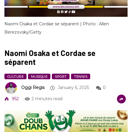
Naomi Osaka et Cordae se séparent | Photo : Allen
Berezovsky/Getty
Naomi Osaka et Cordae se
séparent
CULTURE
MUSIQUE
SPORT
TENNIS
Oggi Regis
January 6, 2025
0
952
2 minutes read