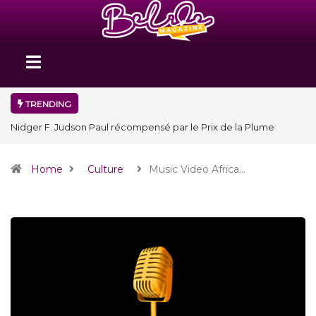
TRENDING
Nidger F. Judson Paul récompensé par le Prix de la Plume
diplomatique à la SPECQUE 2026
Home
Culture
Music Video Africa…