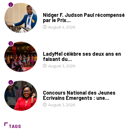
2
SOCIÉTÉ
Nidger F. Judson Paul récompensé
par le Prix...
August 4, 2026
3
CULTURE
LadyMeï célèbre ses deux ans en
faisant du...
August 3, 2026
4
COIN LITTÉRAIRE
Concours National des Jeunes
Écrivains Émergents : une...
August 3, 2026
TAGS