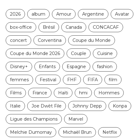
2026
album
Amour
Argentine
Avatar
box-office
Brésil
Canada
CONCACAF
concert
Corventina
Coupe du Monde
Coupe du Monde 2026
Couple
Cuisine
Disney+
Enfants
Espagne
fashion
femmes
Festival
FHF
FIFA
film
Films
France
Haïti
hmi
Hommes
Italie
Joe Dwèt File
Johnny Depp
Konpa
Ligue des Champions
Marvel
Melchie Dumornay
Michaël Brun
Netflix