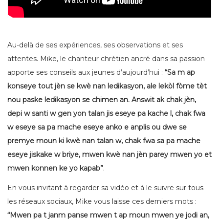
Au-delà de ses expériences, ses observations et ses
attentes. Mike, le chanteur chrétien ancré dans sa passion
apporte ses conseils aux jeunes d’aujourd’hui :
“Sa m ap
konseye tout jèn se kwè nan ledikasyon, ale lekòl fòme tèt
nou paske ledikasyon se chimen an. Answit ak chak jèn,
depi w santi w gen yon talan jis eseye pa kache l, chak fwa
w eseye sa pa mache eseye anko e anplis ou dwe se
premye moun ki kwè nan talan w, chak fwa sa pa mache
eseye jiskake w briye, mwen kwè nan jèn parey mwen yo et
mwen konnen ke yo kapab”
.
En vous invitant à regarder sa vidéo et à le suivre sur tous
les réseaux sociaux, Mike vous laisse ces derniers mots :
“Mwen pa t janm panse mwen t ap moun mwen ye jodi an,