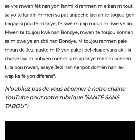
se vre mwen fèt nan yon fanmi ki renmen m e ban m tout
sa yo te ka ofri m men sa pat anpeche lavi an te toujou gon
bagay ki pou fe m kriye, fe kwè m pap moun m dwe ye an.
Mwen te toujou kwè nan Bondye, mwen te toujou konnen
sa m dwe ye an sòti nan Bondye. M toujou renmen pale
moun de Jezi paske m fè yon paket bel eksperyans ak li ki
chanje lavi m oubyen menm si m ap kriye men m konnen
Li la pou mwen, eseye Jezi nan nenpòt domèn nan lavi,
wap ka fè yon diferans”
.
N’oubliez pas de vous abonner à notre chaîne
YouTube pour notre rubrique “SANTÉ SANS
TABOU” :