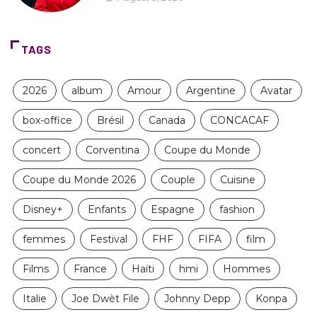
TAGS
2026
album
Amour
Argentine
Avatar
box-office
Brésil
Canada
CONCACAF
concert
Corventina
Coupe du Monde
Coupe du Monde 2026
Couple
Cuisine
Disney+
Enfants
Espagne
fashion
femmes
Festival
FHF
FIFA
film
Films
France
Haïti
hmi
Hommes
Italie
Joe Dwèt File
Johnny Depp
Konpa