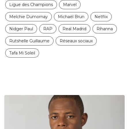
Ligue des Champions
Marvel
Melchie Dumornay
Michaël Brun
Netflix
Nidger Paul
RAP
Real Madrid
Rihanna
Rutshelle Guillaume
Réseaux sociaux
Tafa Mi Soleil