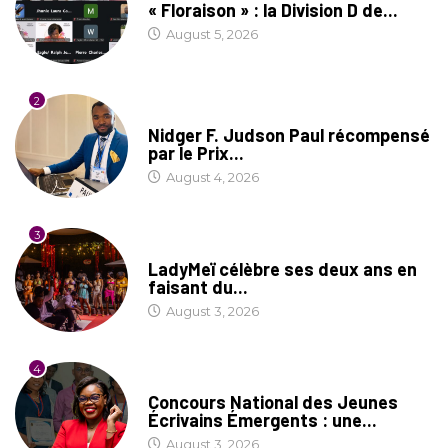
« Floraison » : la Division D de...
August 5, 2026
2
SOCIÉTÉ
Nidger F. Judson Paul récompensé
par le Prix...
August 4, 2026
3
CULTURE
LadyMeï célèbre ses deux ans en
faisant du...
August 3, 2026
4
COIN LITTÉRAIRE
Concours National des Jeunes
Écrivains Émergents : une...
August 3, 2026