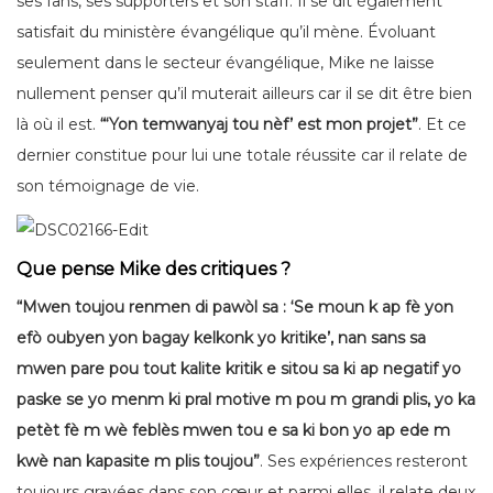
ses fans, ses supporters et son staff. Il se dit également
satisfait du ministère évangélique qu’il mène. Évoluant
seulement dans le secteur évangélique, Mike ne laisse
nullement penser qu’il muterait ailleurs car il se dit être bien
là où il est.
“‘Yon temwanyaj tou nèf’ est mon projet”
. Et ce
dernier constitue pour lui une totale réussite car il relate de
son témoignage de vie.
Que pense Mike des critiques ?
“Mwen toujou renmen di pawòl sa : ‘Se moun k ap fè yon
efò oubyen yon bagay kelkonk yo kritike’, nan sans sa
mwen pare pou tout kalite kritik e sitou sa ki ap negatif yo
paske se yo menm ki pral motive m pou m grandi plis, yo ka
petèt fè m wè feblès mwen tou e sa ki bon yo ap ede m
kwè nan kapasite m plis toujou”
. Ses expériences resteront
toujours gravées dans son cœur et parmi elles, il relate deux