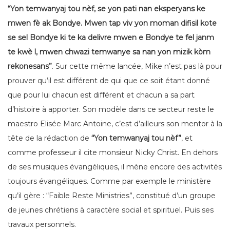
“Yon temwanyaj tou nèf, se yon pati nan eksperyans ke
mwen fè ak Bondye. Mwen tap viv yon moman difisil kote
se sel Bondye ki te ka delivre mwen e Bondye te fel janm
te kwè l, mwen chwazi temwanye sa nan yon mizik kòm
rekonesans”
. Sur cette même lancée, Mike n’est pas là pour
prouver qu’il est différent de qui que ce soit étant donné
que pour lui chacun est différent et chacun a sa part
d’histoire à apporter. Son modèle dans ce secteur reste le
maestro Elisée Marc Antoine, c’est d’ailleurs son mentor à la
tête de la rédaction de
“Yon temwanyaj tou nèf”
, et
comme professeur il cite monsieur Nicky Christ. En dehors
de ses musiques évangéliques, il mène encore des activités
toujours évangéliques. Comme par exemple le ministère
qu’il gère : “Faible Reste Ministries”, constitué d’un groupe
de jeunes chrétiens à caractère social et spirituel. Puis ses
travaux personnels.