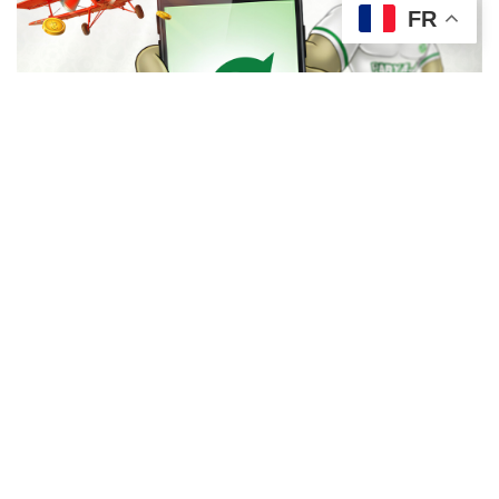
FR
Tags:
FIFA 20
Volta
Alneus Jean Steven