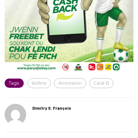
Tags:
6ix9ine
Arrestation
Cardi B
Dimitry S. François