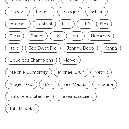
Disney+
Enfants
Espagne
fashion
femmes
Festival
FHF
FIFA
film
Films
France
Haïti
hmi
Hommes
Italie
Joe Dwèt File
Johnny Depp
Konpa
Ligue des Champions
Marvel
Melchie Dumornay
Michaël Brun
Netflix
Nidger Paul
RAP
Real Madrid
Rihanna
Rutshelle Guillaume
Réseaux sociaux
Tafa Mi Soleil