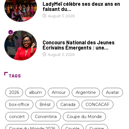
LadyMeï célèbre ses deux ans en
faisant du...
August 3, 2026
4
COIN LITTÉRAIRE
Concours National des Jeunes
Écrivains Émergents : une...
August 3, 2026
TAGS
2026
album
Amour
Argentine
Avatar
box-office
Brésil
Canada
CONCACAF
concert
Corventina
Coupe du Monde
Coupe du Monde 2026
Couple
Cuisine