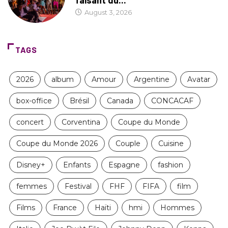
faisant du...
August 3, 2026
TAGS
2026
album
Amour
Argentine
Avatar
box-office
Brésil
Canada
CONCACAF
concert
Corventina
Coupe du Monde
Coupe du Monde 2026
Couple
Cuisine
Disney+
Enfants
Espagne
fashion
femmes
Festival
FHF
FIFA
film
Films
France
Haïti
hmi
Hommes