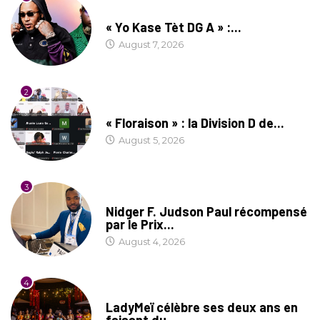
CULTURE
« Yo Kase Tèt DG A » :...
August 7, 2026
2
SOCIÉTÉ
« Floraison » : la Division D de...
August 5, 2026
3
SOCIÉTÉ
Nidger F. Judson Paul récompensé
par le Prix...
August 4, 2026
4
CULTURE
LadyMeï célèbre ses deux ans en