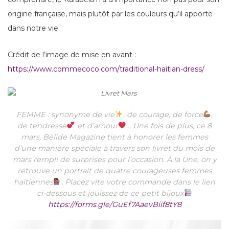
origine française, mais plutôt par les couleurs qu’il apporte
dans notre vie.
Crédit de l’image de mise en avant :
https://www.commecoco.com/traditional-haitian-dress/
FEMME : synonyme de vie
, de courage, de force
,
de tendresse
et d’amour
… Une fois de plus, ce 8
mars, Bèlide Magazine tient à honorer les femmes
d’une manière spéciale à travers son livret du mois de
mars rempli de surprises pour l’occasion. À la Une, on y
retrouve un portrait de quatre courageuses femmes
haïtiennes
. Placez vite votre commande dans le lien
ci-dessous et jouissez de ce petit bijoux
https://forms.gle/GuEf7AaevBiif8tY8