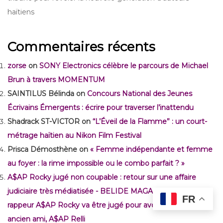
haïtiens
Commentaires récents
zorse
on
SONY Electronics célèbre le parcours de Michael
Brun à travers MOMENTUM
SAINTILUS Bélinda
on
Concours National des Jeunes
Écrivains Émergents : écrire pour traverser l’inattendu
Shadrack ST-VICTOR
on
“L’Éveil de la Flamme” : un court-
métrage haïtien au Nikon Film Festival
Prisca Démosthène
on
« Femme indépendante et femme
au foyer : la rime impossible ou le combo parfait ? »
A$AP Rocky jugé non coupable : retour sur une affaire
judiciaire très médiatisée - BELIDE MAGAZINE
on
Le
FR
rappeur A$AP Rocky va être jugé pour avoir tiré sur un
ancien ami, A$AP Relli