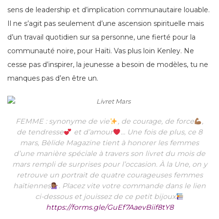
sens de leadership et d’implication communautaire louable.
Il ne s’agit pas seulement d’une ascension spirituelle mais
d’un travail quotidien sur sa personne, une fierté pour la
communauté noire, pour Haïti. Vas plus loin Kenley. Ne
cesse pas d’inspirer, la jeunesse a besoin de modèles, tu ne
manques pas d’en être un.
FEMME : synonyme de vie
, de courage, de force
,
de tendresse
et d’amour
… Une fois de plus, ce 8
mars, Bèlide Magazine tient à honorer les femmes
d’une manière spéciale à travers son livret du mois de
mars rempli de surprises pour l’occasion. À la Une, on y
retrouve un portrait de quatre courageuses femmes
haïtiennes
. Placez vite votre commande dans le lien
ci-dessous et jouissez de ce petit bijoux
https://forms.gle/GuEf7AaevBiif8tY8