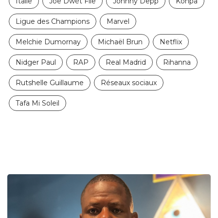
Italie
Joe Dwèt File
Johnny Depp
Konpa
Ligue des Champions
Marvel
Melchie Dumornay
Michaël Brun
Netflix
Nidger Paul
RAP
Real Madrid
Rihanna
Rutshelle Guillaume
Réseaux sociaux
Tafa Mi Soleil