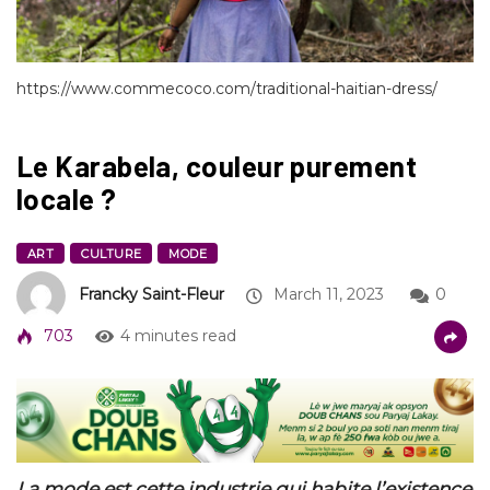
https://www.commecoco.com/traditional-haitian-dress/
Le Karabela, couleur purement
locale ?
ART
CULTURE
MODE
Francky Saint-Fleur
March 11, 2023
0
703
4 minutes read
La mode est cette industrie qui habite l’existence