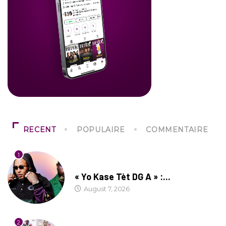
RECENT
POPULAIRE
COMMENTAIRE
1
CULTURE
« Yo Kase Tèt DG A » :...
August 7, 2026
2