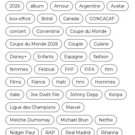
2026
album
Amour
Argentine
Avatar
box-office
Brésil
Canada
CONCACAF
concert
Corventina
Coupe du Monde
Coupe du Monde 2026
Couple
Cuisine
Disney+
Enfants
Espagne
fashion
femmes
Festival
FHF
FIFA
film
Films
France
Haïti
hmi
Hommes
Italie
Joe Dwèt File
Johnny Depp
Konpa
Ligue des Champions
Marvel
Melchie Dumornay
Michaël Brun
Netflix
Nidger Paul
RAP
Real Madrid
Rihanna