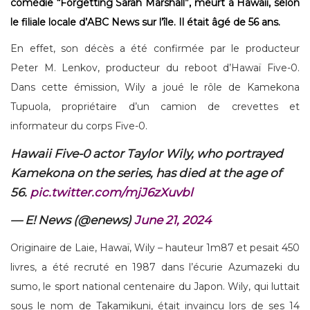
comédie “Forgetting Sarah Marshall”, meurt à Hawaii, selon
le filiale locale d’ABC News sur l’île. Il était âgé de 56 ans.
En effet, son décès a été confirmée par le producteur
Peter M. Lenkov, producteur du reboot d’Hawaï Five-0.
Dans cette émission, Wily a joué le rôle de Kamekona
Tupuola, propriétaire d’un camion de crevettes et
informateur du corps Five-0.
Hawaii Five-0 actor Taylor Wily, who portrayed
Kamekona on the series, has died at the age of
56.
pic.twitter.com/mjJ6zXuvbl
— E! News (@enews)
June 21, 2024
Originaire de Laie, Hawaï, Wily – hauteur 1m87 et pesait 450
livres, a été recruté en 1987 dans l’écurie Azumazeki du
sumo, le sport national centenaire du Japon. Wily, qui luttait
sous le nom de Takamikuni, était invaincu lors de ses 14