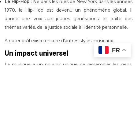
Le Hip-Hop
: Né dans les rues de New York dans les années
1970, le Hip-Hop est devenu un phénomène global. Il
donne une voix aux jeunes générations et traite des
thèmes variés, de la justice sociale à l’identité personnelle.
A noter qu’il existe encore d’autres styles musicaux.
FR
Un impact universel
La musique a un pouvoir unique de rassembler les gens.
Elle transcende les différences culturelles et linguistiques,
créant des ponts entre les individus et les communautés.
La Fête de la Musique en est le parfait exemple, où chaque
année, des millions de personnes sortent dans les rues pour
partager un moment de convivialité et de découverte.
Les artistes, qu’ils soient amateurs ou professionnels, jouent
un rôle crucial dans cette dynamique. En apportant leurs
propres influences et en innovant, ils enrichissent le