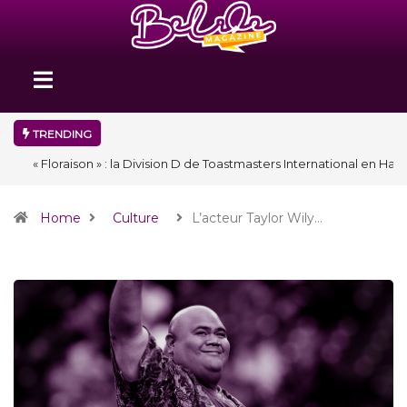
TRENDING
« Floraison » : la Division D de Toastmasters International en Haïti
clôture une année et ouvre un nouveau chapitre de son histoire
Home
Culture
L’acteur Taylor Wily…