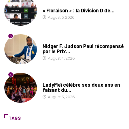
SOCIÉTÉ
« Floraison » : la Division D de...
August 5, 2026
3
SOCIÉTÉ
Nidger F. Judson Paul récompensé
par le Prix...
August 4, 2026
4
CULTURE
LadyMeï célèbre ses deux ans en
faisant du...
August 3, 2026
TAGS