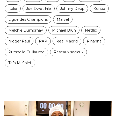
Italie
Joe Dwèt File
Johnny Depp
Konpa
Ligue des Champions
Marvel
Melchie Dumornay
Michaël Brun
Netflix
Nidger Paul
RAP
Real Madrid
Rihanna
Rutshelle Guillaume
Réseaux sociaux
Tafa Mi Soleil