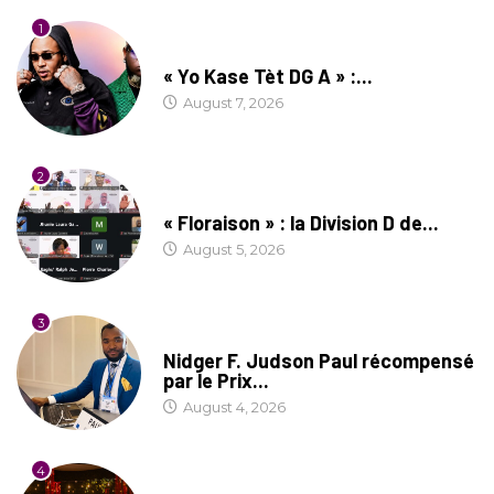
1
CULTURE
« Yo Kase Tèt DG A » :...
August 7, 2026
2
SOCIÉTÉ
« Floraison » : la Division D de...
August 5, 2026
3
SOCIÉTÉ
Nidger F. Judson Paul récompensé
par le Prix...
August 4, 2026
4
CULTURE