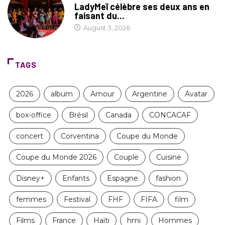
LadyMeï célèbre ses deux ans en
faisant du...
August 3, 2026
TAGS
2026
album
Amour
Argentine
Avatar
box-office
Brésil
Canada
CONCACAF
concert
Corventina
Coupe du Monde
Coupe du Monde 2026
Couple
Cuisine
Disney+
Enfants
Espagne
fashion
femmes
Festival
FHF
FIFA
film
Films
France
Haïti
hmi
Hommes