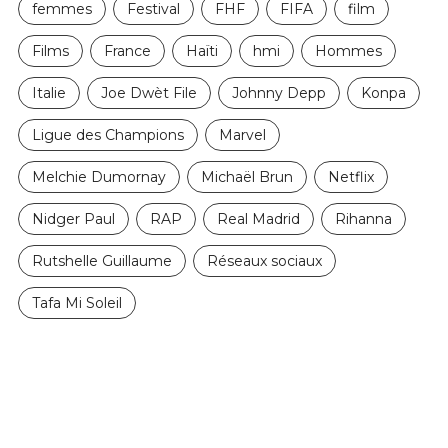
femmes
Festival
FHF
FIFA
film
Films
France
Haïti
hmi
Hommes
Italie
Joe Dwèt File
Johnny Depp
Konpa
Ligue des Champions
Marvel
Melchie Dumornay
Michaël Brun
Netflix
Nidger Paul
RAP
Real Madrid
Rihanna
Rutshelle Guillaume
Réseaux sociaux
Tafa Mi Soleil