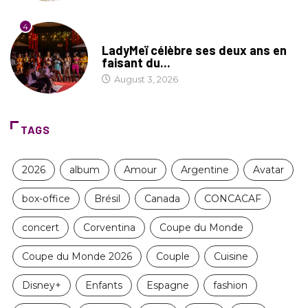
4
CULTURE
LadyMeï célèbre ses deux ans en
faisant du...
August 3, 2026
TAGS
2026
album
Amour
Argentine
Avatar
box-office
Brésil
Canada
CONCACAF
concert
Corventina
Coupe du Monde
Coupe du Monde 2026
Couple
Cuisine
Disney+
Enfants
Espagne
fashion