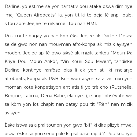
Darline, yo estime se yon tantativ pou atake oswa diminye
imaj “Queen Afrobeats” la, yon tit ki te deja fè anpil pale,
sitou apre Jeejee te reklame l tou nan HMI.
Pou mete bagay yo nan kontèks, Jeejee ak Darline Desca
se de gwo non nan mouvman afro-konpa ak mizik ayisyen
modèn. Jeejee ap fè gwo siksè ak mizik tankou “Moun Pa
Kriye Pou Moun Ankò”, “Vin Kouri Sou Mwen”, tandiske
Darline kontinye ranfòse plas li ak yon stil ki melanje
afrobeats, konpa ak R&B. Konfwontasyon sa a vini nan yon
moman kote konpetisyon ant atis fi yo trè cho (Rutshelle,
Bedjine, Fatima, Dena Babe, elatriye…), e anpil obsèvatè wè
sa kòm yon lòt chapit nan batay pou tit “Rèn” nan mizik
ayisyen.
Èske istwa sa a pral tounen yon gwo “bif” ki dire plizyè mwa,
oswa èske se yon senp pale ki pral pase rapid ? Pou kounye