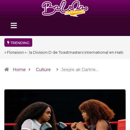
TRENDING
« Floraison » : la Division D de Toastmasters International en Haïti
clôture une année et ouvre un nouveau chapitre de son histoire
Home
Culture
Jeejee ak Darline…