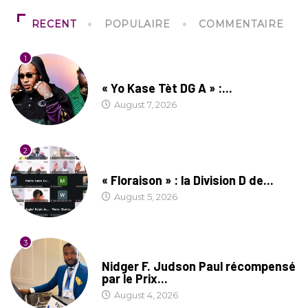
RECENT
POPULAIRE
COMMENTAIRE
1
CULTURE
« Yo Kase Tèt DG A » :...
August 7, 2026
2
SOCIÉTÉ
« Floraison » : la Division D de...
August 5, 2026
3
SOCIÉTÉ
Nidger F. Judson Paul récompensé
par le Prix...
August 4, 2026