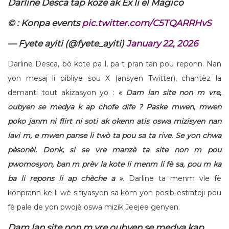
Darline Desca tap koze ak Ex li el Magico
©️ : Konpa events
pic.twitter.com/C5TQARRHvS
— Fyete ayiti (@fyete_ayiti)
January 22, 2026
Darline Desca, bò kote pa l, pa t pran tan pou reponn. Nan
yon mesaj li pibliye sou X (ansyen Twitter), chantèz la
demanti tout akizasyon yo :
« Dam lan site non m vre,
oubyen se medya k ap chofe dife ? Paske mwen, mwen
poko janm ni flirt ni soti ak okenn atis oswa mizisyen nan
lavi m, e mwen panse li twò ta pou sa ta rive. Se yon chwa
pèsonèl. Donk, si se vre manzè ta site non m pou
pwomosyon, ban m prèv la kote li menm li fè sa, pou m ka
ba li repons li ap chèche a »
. Darline ta menm vle fè
konprann ke li wè sitiyasyon sa kòm yon posib estrateji pou
fè pale de yon pwojè oswa mizik Jeejee genyen.
Dam lan site non m vre oubyen se medya kap