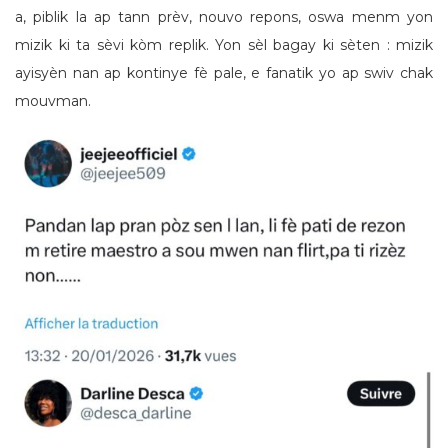
a, piblik la ap tann prèv, nouvo repons, oswa menm yon
mizik ki ta sèvi kòm replik. Yon sèl bagay ki sèten : mizik
ayisyèn nan ap kontinye fè pale, e fanatik yo ap swiv chak
mouvman.