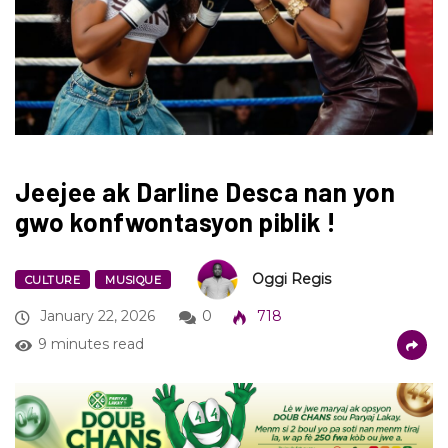
Jeejee ak Darline Desca nan yon
gwo konfwontasyon piblik !
Oggi Regis
CULTURE
MUSIQUE
January 22, 2026
0
718
9 minutes read