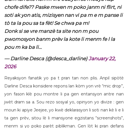
chofe dife?? Paske mwen m poko janm ni flirt, ni
soti ak yon atis, mizisyen nan vi pa m e m panse li
tò ta la pou sa ta fèt! Se chwa pa m!
Donk si se vre manzè ta site non m pou
pwomosyon banm prèv la kote li menm fe l la
pou m ka ba li…
— Darline Desca (@desca_darline)
January 22,
2026
Reyaksyon fanatik yo pa t pran tan non plis. Anpil sipòtè
Darline Desca konsidere repons lan kòm yon vrè “mic drop”,
yon fason klè pou montre li pa gen entansyon antre nan
jwèt dram sa a. Sou rezo sosyal yo, opinyon yo divize : gen
moun ki apiye Jeejee, yo kwè deklarasyon li soti nan kè li e li
ta gen prèv, sitou lè li mansyone egzistans “screenshots”,
menm si yo poko parèt piblikman. Gen lòt ki pran defans