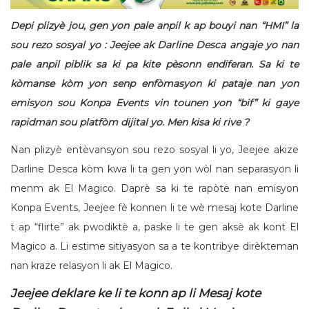
Depi plizyè jou, gen yon pale anpil k ap bouyi nan “HMI” la
sou rezo sosyal yo : Jeejee ak Darline Desca angaje yo nan
pale anpil piblik sa ki pa kite pèsonn endiferan. Sa ki te
kòmanse kòm yon senp enfòmasyon ki pataje nan yon
emisyon sou Konpa Events vin tounen yon “bif” ki gaye
rapidman sou platfòm dijital yo. Men kisa ki rive ?
Nan plizyè entèvansyon sou rezo sosyal li yo, Jeejee akize
Darline Desca kòm kwa li ta gen yon wòl nan separasyon li
menm ak El Magico. Daprè sa ki te rapòte nan emisyon
Konpa Events, Jeejee fè konnen li te wè mesaj kote Darline
t ap “flirte” ak pwodiktè a, paske li te gen aksè ak kont El
Magico a. Li estime sitiyasyon sa a te kontribye dirèkteman
nan kraze relasyon li ak El Magico.
Jeejee deklare ke li te konn ap li Mesaj kote