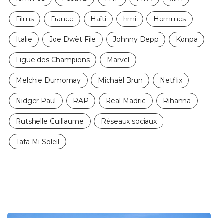
Films
France
Haïti
hmi
Hommes
Italie
Joe Dwèt File
Johnny Depp
Konpa
Ligue des Champions
Marvel
Melchie Dumornay
Michaël Brun
Netflix
Nidger Paul
RAP
Real Madrid
Rihanna
Rutshelle Guillaume
Réseaux sociaux
Tafa Mi Soleil