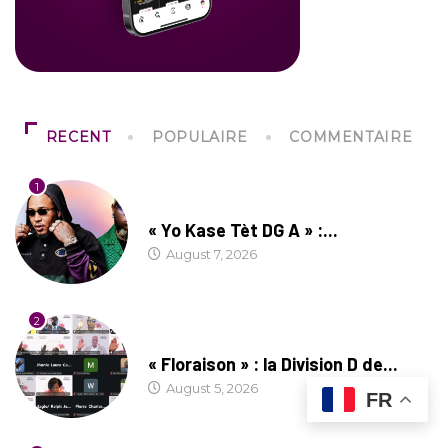
RECENT
POPULAIRE
COMMENTAIRE
1
CULTURE
« Yo Kase Tèt DG A » :...
August 7, 2026
2
SOCIÉTÉ
« Floraison » : la Division D de...
August 5, 2026
FR