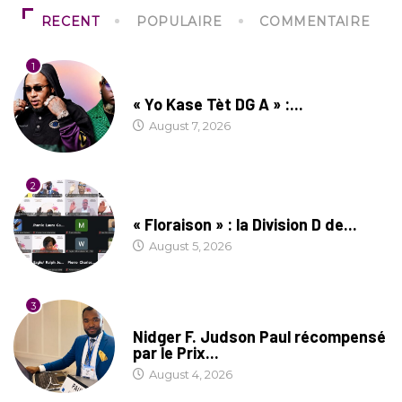
RECENT
POPULAIRE
COMMENTAIRE
1
CULTURE
« Yo Kase Tèt DG A » :...
August 7, 2026
2
SOCIÉTÉ
« Floraison » : la Division D de...
August 5, 2026
3
SOCIÉTÉ
Nidger F. Judson Paul récompensé
par le Prix...
August 4, 2026