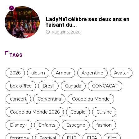
4
CULTURE
LadyMeï célèbre ses deux ans en
faisant du...
August 3, 2026
TAGS
2026
album
Amour
Argentine
Avatar
box-office
Brésil
Canada
CONCACAF
concert
Corventina
Coupe du Monde
Coupe du Monde 2026
Couple
Cuisine
Disney+
Enfants
Espagne
fashion
femmes
Festival
FHF
FIFA
film