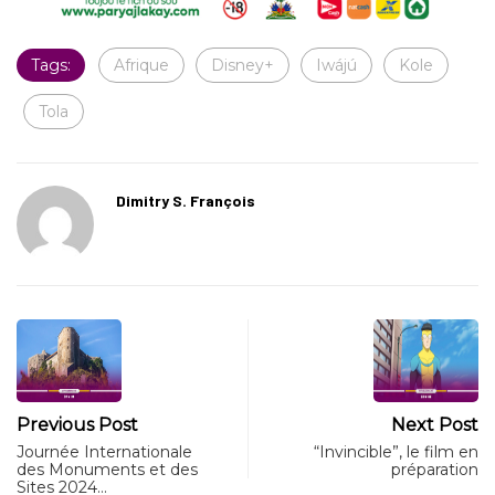
Tags:
Afrique
Disney+
Iwájú
Kole
Tola
Dimitry S. François
Previous Post
Next Post
Journée Internationale
“Invincible”, le film en
des Monuments et des
préparation
Sites 2024…