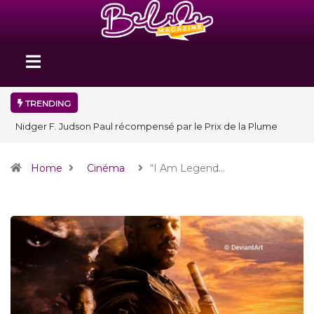
TRENDING
Nidger F. Judson Paul récompensé par le Prix de la Plume
diplomatique à la SPECQUE 2026
Home
Cinéma
“I Am Legend…