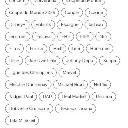
concert
Corventina
Coupe du Monde
Coupe du Monde 2026
Couple
Cuisine
Disney+
Enfants
Espagne
fashion
femmes
Festival
FHF
FIFA
film
Films
France
Haïti
hmi
Hommes
Italie
Joe Dwèt File
Johnny Depp
Konpa
Ligue des Champions
Marvel
Melchie Dumornay
Michaël Brun
Netflix
Nidger Paul
RAP
Real Madrid
Rihanna
Rutshelle Guillaume
Réseaux sociaux
Tafa Mi Soleil