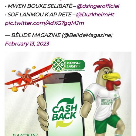
• MWEN BOUKE SELIBATÈ –
@dsingerofficiel
• SOF LANMOU K AP RETE –
@DurkheimHt
pic.twitter.com/AdXG7gqMJm
— BÈLIDE MAGAZINE (@BelideMagazine)
February 13, 2023