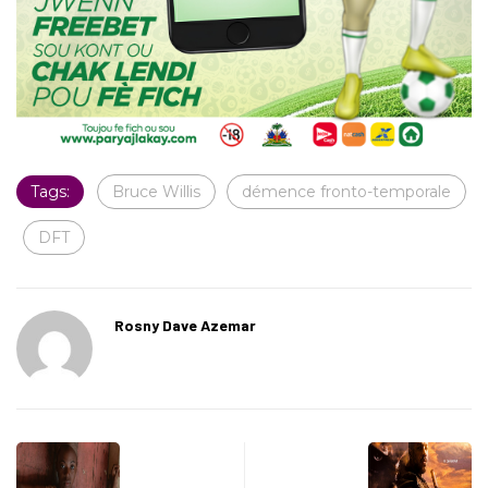
Tags:
Bruce Willis
démence fronto-temporale
DFT
Rosny Dave Azemar