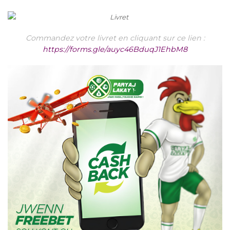
Commandez votre livret en cliquant sur ce lien :
https://forms.gle/auyc46BduqJ1EhbM8