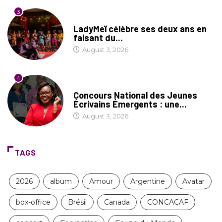
3
CULTURE
LadyMeï célèbre ses deux ans en
faisant du...
August 3, 2026
4
COIN LITTÉRAIRE
Concours National des Jeunes
Écrivains Émergents : une...
August 3, 2026
TAGS
2026
album
Amour
Argentine
Avatar
box-office
Brésil
Canada
CONCACAF