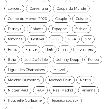
concert
Corventina
Coupe du Monde
Coupe du Monde 2026
Couple
Cuisine
Disney+
Enfants
Espagne
fashion
femmes
Festival
FHF
FIFA
film
Films
France
Haïti
hmi
Hommes
Italie
Joe Dwèt File
Johnny Depp
Konpa
Ligue des Champions
Marvel
Melchie Dumornay
Michaël Brun
Netflix
Nidger Paul
RAP
Real Madrid
Rihanna
Rutshelle Guillaume
Réseaux sociaux