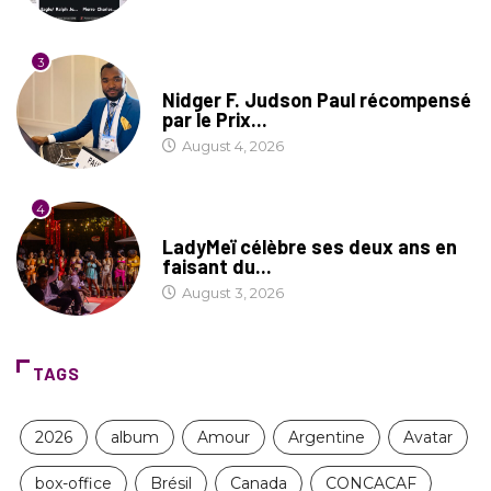
3
SOCIÉTÉ
Nidger F. Judson Paul récompensé
par le Prix...
August 4, 2026
4
CULTURE
LadyMeï célèbre ses deux ans en
faisant du...
August 3, 2026
TAGS
2026
album
Amour
Argentine
Avatar
box-office
Brésil
Canada
CONCACAF