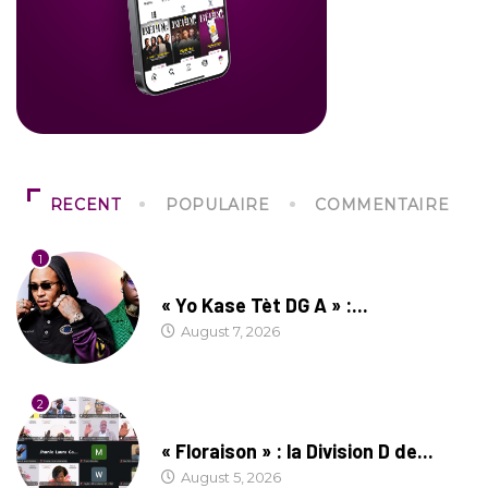
RECENT
POPULAIRE
COMMENTAIRE
1
CULTURE
« Yo Kase Tèt DG A » :...
August 7, 2026
2
SOCIÉTÉ
« Floraison » : la Division D de...
August 5, 2026