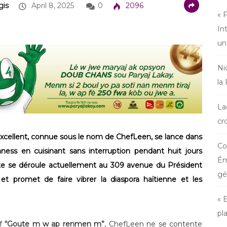
gis
April 8, 2025
0
2096
« 
In
un
Ni
la
La
cr
 Excellent, connue sous le nom de ChefLeen, se lance dans
Co
nness en cuisinant sans interruption pendant huit jours
Ém
dite se déroule actuellement au 309 avenue du Président
gé
 et promet de faire vibrer la diaspora haïtienne et les
« 
pl
if
“Goute m w ap renmen m”
, ChefLeen ne se contente