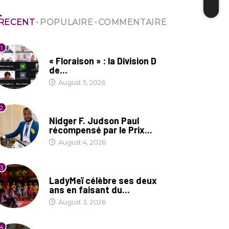
RECENT
POPULAIRE
COMMENTAIRE
1
SOCIÉTÉ
« Floraison » : la Division D
de...
August 5, 2026
2
SOCIÉTÉ
Nidger F. Judson Paul
récompensé par le Prix...
August 4, 2026
3
CULTURE
LadyMeï célèbre ses deux
ans en faisant du...
August 3, 2026
4