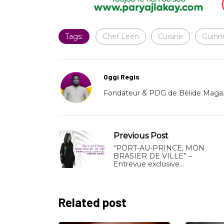
Tags:
Chef Leen
Cuisine
Guinn
Oggi Regis
Fondateur & PDG de Bèlide Magaz
Previous Post
“PORT-AU-PRINCE, MON
BRASIER DE VILLE” –
Entrevue exclusive…
Related post