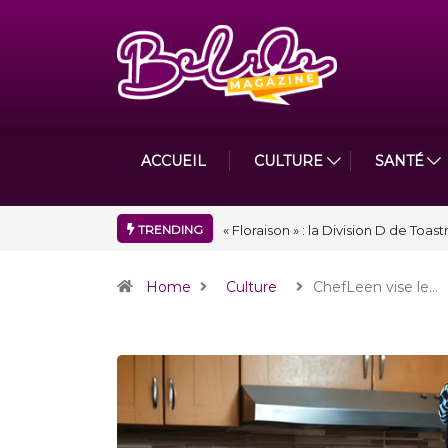
ACCUEIL
CULTURE
SANTÉ
TRENDING
Nidger F. Judson Paul récompensé 
Home
Culture
ChefLeen vise le…