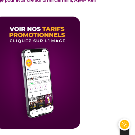
gé pour avoir tiré sur un ancien ami, A$AP Relli