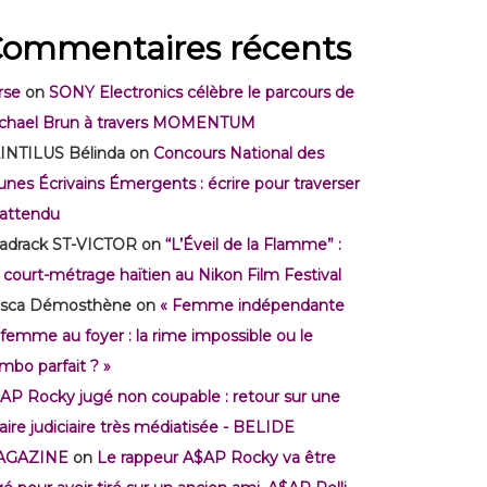
ommentaires récents
rse
on
SONY Electronics célèbre le parcours de
chael Brun à travers MOMENTUM
INTILUS Bélinda
on
Concours National des
unes Écrivains Émergents : écrire pour traverser
inattendu
adrack ST-VICTOR
on
“L’Éveil de la Flamme” :
 court-métrage haïtien au Nikon Film Festival
isca Démosthène
on
« Femme indépendante
 femme au foyer : la rime impossible ou le
mbo parfait ? »
AP Rocky jugé non coupable : retour sur une
faire judiciaire très médiatisée - BELIDE
AGAZINE
on
Le rappeur A$AP Rocky va être