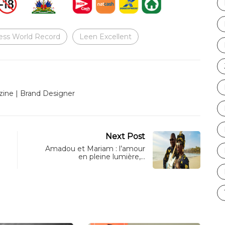
ess World Record
Leen Excellent
ine | Brand Designer
Next Post
Amadou et Mariam : l’amour
en pleine lumière,…