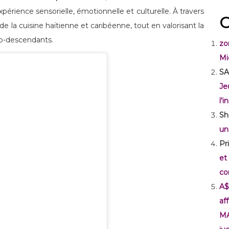
expérience sensorielle, émotionnelle et culturelle. À travers
C
 de la cuisine haïtienne et caribéenne, tout en valorisant la
fro-descendants.
zo
Mi
SA
Je
l’
Sh
un
Pr
et
co
A$
af
M