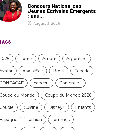
COIN LITTÉRAIRE
Concours National des
Jeunes Écrivains Émergents
: une...
August 3, 2026
TAGS
2026
album
Amour
Argentine
Avatar
box-office
Brésil
Canada
CONCACAF
concert
Corventina
Coupe du Monde
Coupe du Monde 2026
Couple
Cuisine
Disney+
Enfants
Espagne
fashion
femmes