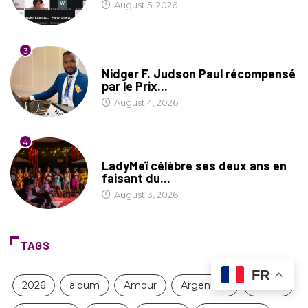
August 5, 2026
3
SOCIÉTÉ
Nidger F. Judson Paul récompensé
par le Prix...
August 4, 2026
4
CULTURE
LadyMeï célèbre ses deux ans en
faisant du...
August 3, 2026
TAGS
FR
2026
album
Amour
Argentine
Avatar