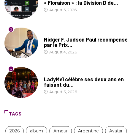
« Floraison » : la Division D de...
August 5, 2026
3
SOCIÉTÉ
Nidger F. Judson Paul récompensé
par le Prix...
August 4, 2026
4
CULTURE
LadyMeï célèbre ses deux ans en
faisant du...
August 3, 2026
TAGS
2026
album
Amour
Argentine
Avatar