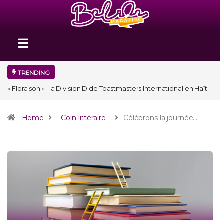
TRENDING
« Floraison » : la Division D de Toastmasters International en Haïti
clôture une année et ouvre un nouveau chapitre de son histoire
Home
Coin littéraire
Célébrons la journée…