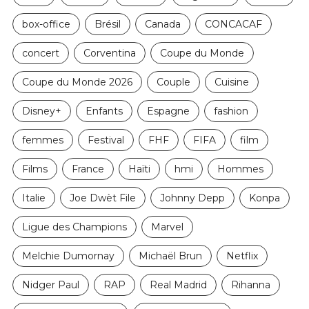
box-office
Brésil
Canada
CONCACAF
concert
Corventina
Coupe du Monde
Coupe du Monde 2026
Couple
Cuisine
Disney+
Enfants
Espagne
fashion
femmes
Festival
FHF
FIFA
film
Films
France
Haïti
hmi
Hommes
Italie
Joe Dwèt File
Johnny Depp
Konpa
Ligue des Champions
Marvel
Melchie Dumornay
Michaël Brun
Netflix
Nidger Paul
RAP
Real Madrid
Rihanna