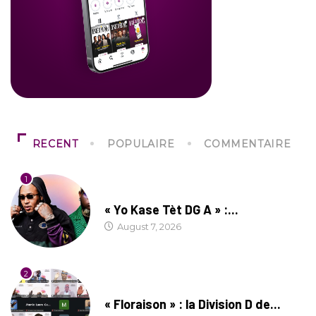
RECENT
POPULAIRE
COMMENTAIRE
1
CULTURE
« Yo Kase Tèt DG A » :...
August 7, 2026
2
SOCIÉTÉ
« Floraison » : la Division D de...