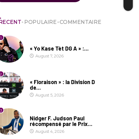
RECENT
POPULAIRE
COMMENTAIRE
1
CULTURE
« Yo Kase Tèt DG A » :...
August 7, 2026
2
SOCIÉTÉ
« Floraison » : la Division D
de...
August 5, 2026
3
SOCIÉTÉ
Nidger F. Judson Paul
récompensé par le Prix...
August 4, 2026