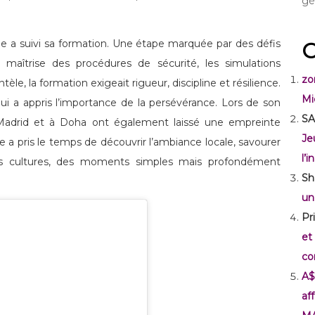
gé
le a suivi sa formation. Une étape marquée par des défis
C
 maîtrise des procédures de sécurité, les simulations
zo
tèle, la formation exigeait rigueur, discipline et résilience.
Mi
ui a appris l’importance de la persévérance. Lors de son
SA
 Madrid et à Doha ont également laissé une empreinte
Je
lle a pris le temps de découvrir l’ambiance locale, savourer
l’
res cultures, des moments simples mais profondément
Sh
un
Pr
et
co
A$
af