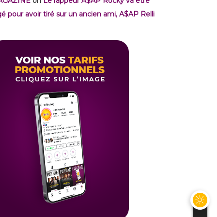
AGAZINE
on
Le rappeur A$AP Rocky va être
gé pour avoir tiré sur un ancien ami, A$AP Relli