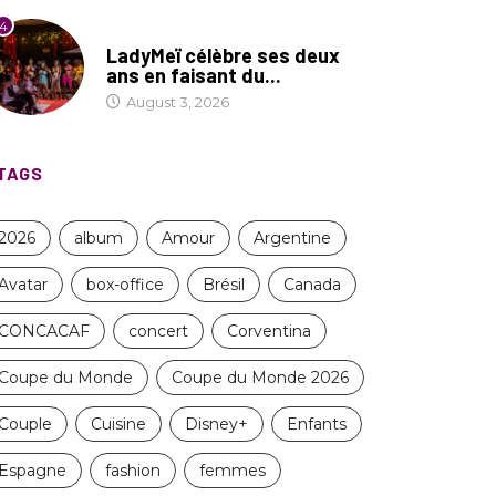
4
CULTURE
LadyMeï célèbre ses deux
ans en faisant du...
August 3, 2026
TAGS
2026
album
Amour
Argentine
Avatar
box-office
Brésil
Canada
CONCACAF
concert
Corventina
Coupe du Monde
Coupe du Monde 2026
Couple
Cuisine
Disney+
Enfants
Espagne
fashion
femmes