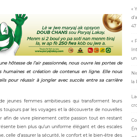
« 
d’
47
« 
In
un
 une hôtesse de l’air passionnée, nous ouvre les portes de
s humaines et création de contenus en ligne. Elle nous
Ni
eils pour réussir à jongler avec succès entre sa carrière
la
La
 de jeunes femmes ambitieuses qui transforment leurs
cr
is toujours par les voyages et la découverte de nouvelles
air afin de vivre pleinement cette passion tout en restant
Co
présente bien plus qu’un uniforme élégant et des escales
Ém
 celle d’assurer la sécurité, le confort et le bien-être des