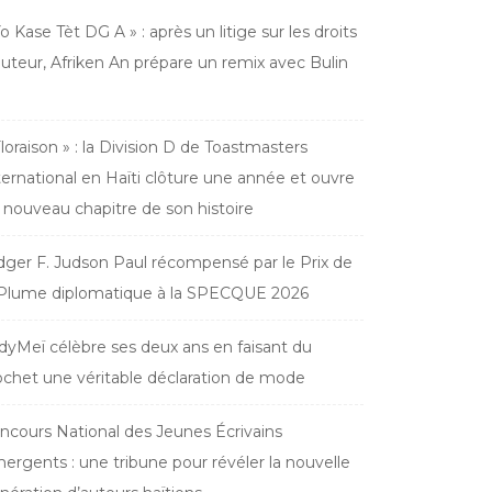
Yo Kase Tèt DG A » : après un litige sur les droits
auteur, Afriken An prépare un remix avec Bulin
Floraison » : la Division D de Toastmasters
ternational en Haïti clôture une année et ouvre
 nouveau chapitre de son histoire
dger F. Judson Paul récompensé par le Prix de
 Plume diplomatique à la SPECQUE 2026
dyMeï célèbre ses deux ans en faisant du
ochet une véritable déclaration de mode
ncours National des Jeunes Écrivains
ergents : une tribune pour révéler la nouvelle