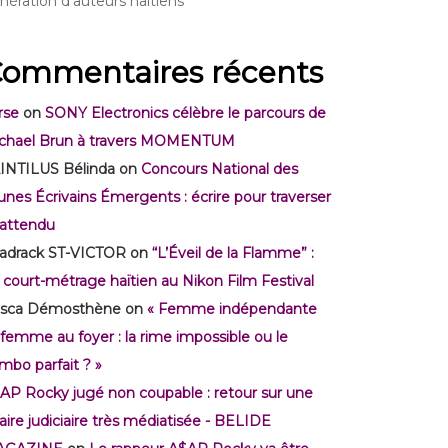
nération d’auteurs haïtiens
ommentaires récents
rse
on
SONY Electronics célèbre le parcours de
chael Brun à travers MOMENTUM
INTILUS Bélinda
on
Concours National des
unes Écrivains Émergents : écrire pour traverser
inattendu
adrack ST-VICTOR
on
“L’Éveil de la Flamme” :
 court-métrage haïtien au Nikon Film Festival
isca Démosthène
on
« Femme indépendante
 femme au foyer : la rime impossible ou le
mbo parfait ? »
AP Rocky jugé non coupable : retour sur une
faire judiciaire très médiatisée - BELIDE