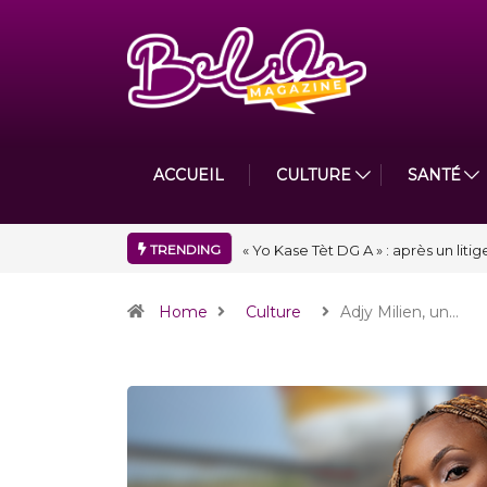
ACCUEIL
CULTURE
SANTÉ
TRENDING
« Floraison » : la Division D de To
Home
Culture
Adjy Milien, un…