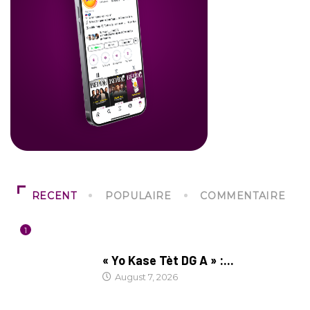
RECENT
POPULAIRE
COMMENTAIRE
1
CULTURE
« Yo Kase Tèt DG A » :...
August 7, 2026