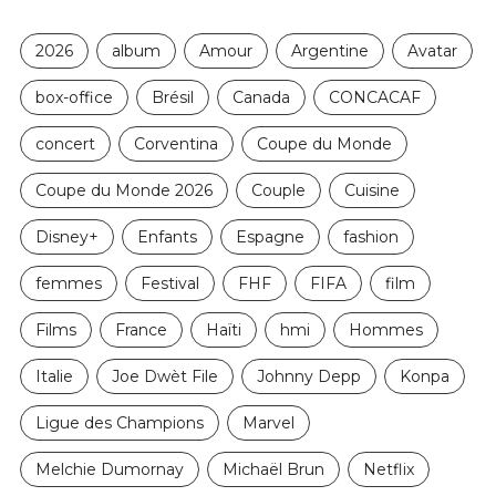
2026
album
Amour
Argentine
Avatar
box-office
Brésil
Canada
CONCACAF
concert
Corventina
Coupe du Monde
Coupe du Monde 2026
Couple
Cuisine
Disney+
Enfants
Espagne
fashion
femmes
Festival
FHF
FIFA
film
Films
France
Haïti
hmi
Hommes
Italie
Joe Dwèt File
Johnny Depp
Konpa
Ligue des Champions
Marvel
Melchie Dumornay
Michaël Brun
Netflix