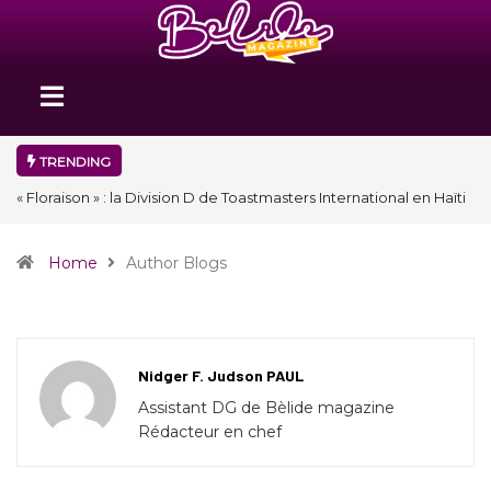
TRENDING
« Floraison » : la Division D de Toastmasters International en Haïti
clôture une année et ouvre un nouveau chapitre de son histoire
Home
Author Blogs
Nidger F. Judson PAUL
Assistant DG de Bèlide magazine
Rédacteur en chef