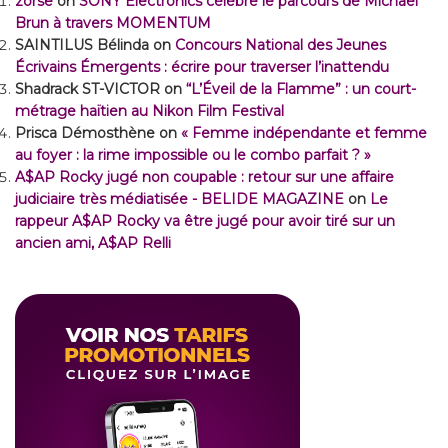
zorse
on
SONY Electronics célèbre le parcours de Michael
Brun à travers MOMENTUM
SAINTILUS Bélinda
on
Concours National des Jeunes
Écrivains Émergents : écrire pour traverser l’inattendu
Shadrack ST-VICTOR
on
“L’Éveil de la Flamme” : un court-
métrage haïtien au Nikon Film Festival
Prisca Démosthène
on
« Femme indépendante et femme
au foyer : la rime impossible ou le combo parfait ? »
A$AP Rocky jugé non coupable : retour sur une affaire
judiciaire très médiatisée - BELIDE MAGAZINE
on
Le
rappeur A$AP Rocky va être jugé pour avoir tiré sur un
ancien ami, A$AP Relli