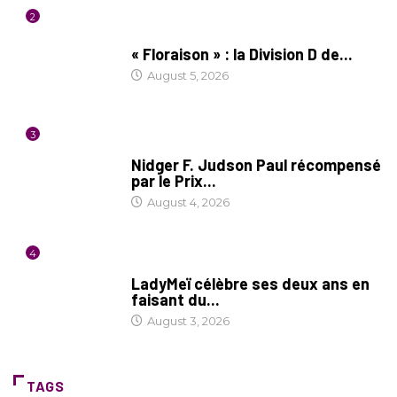
2
SOCIÉTÉ
« Floraison » : la Division D de...
August 5, 2026
3
SOCIÉTÉ
Nidger F. Judson Paul récompensé
par le Prix...
August 4, 2026
4
CULTURE
LadyMeï célèbre ses deux ans en
faisant du...
August 3, 2026
TAGS