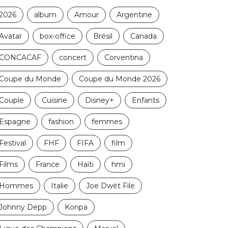
2026
album
Amour
Argentine
Avatar
box-office
Brésil
Canada
CONCACAF
concert
Corventina
Coupe du Monde
Coupe du Monde 2026
Couple
Cuisine
Disney+
Enfants
Espagne
fashion
femmes
Festival
FHF
FIFA
film
Films
France
Haïti
hmi
Hommes
Italie
Joe Dwèt File
Johnny Depp
Konpa