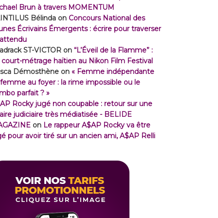
chael Brun à travers MOMENTUM
INTILUS Bélinda
on
Concours National des
unes Écrivains Émergents : écrire pour traverser
inattendu
adrack ST-VICTOR
on
“L’Éveil de la Flamme” :
 court-métrage haïtien au Nikon Film Festival
isca Démosthène
on
« Femme indépendante
 femme au foyer : la rime impossible ou le
mbo parfait ? »
AP Rocky jugé non coupable : retour sur une
faire judiciaire très médiatisée - BELIDE
AGAZINE
on
Le rappeur A$AP Rocky va être
gé pour avoir tiré sur un ancien ami, A$AP Relli