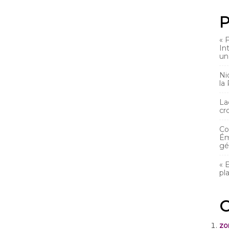
P
« 
In
un
Ni
la
La
cr
Co
Ém
gé
« 
pl
C
zo