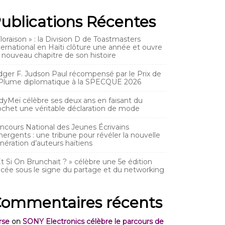
ublications Récentes
Floraison » : la Division D de Toastmasters
ternational en Haïti clôture une année et ouvre
 nouveau chapitre de son histoire
dger F. Judson Paul récompensé par le Prix de
 Plume diplomatique à la SPECQUE 2026
dyMeï célèbre ses deux ans en faisant du
ochet une véritable déclaration de mode
ncours National des Jeunes Écrivains
ergents : une tribune pour révéler la nouvelle
nération d’auteurs haïtiens
Et Si On Brunchait ? » célèbre une 5e édition
acée sous le signe du partage et du networking
ommentaires récents
rse
on
SONY Electronics célèbre le parcours de