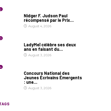
2
SOCIÉTÉ
Nidger F. Judson Paul
récompensé par le Prix...
August 4, 2026
3
CULTURE
LadyMeï célèbre ses deux
ans en faisant du...
August 3, 2026
4
COIN LITTÉRAIRE
Concours National des
Jeunes Écrivains Émergents
: une...
August 3, 2026
TAGS