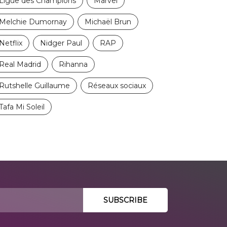
Ligue des Champions
Marvel
Melchie Dumornay
Michaël Brun
Netflix
Nidger Paul
RAP
Real Madrid
Rihanna
Rutshelle Guillaume
Réseaux sociaux
Tafa Mi Soleil