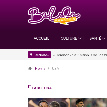
ACCUEIL
CULTURE
SANTÉ
TRENDING
Nidger F. Judson Paul récompensé 
Home
USA
TAGS :USA