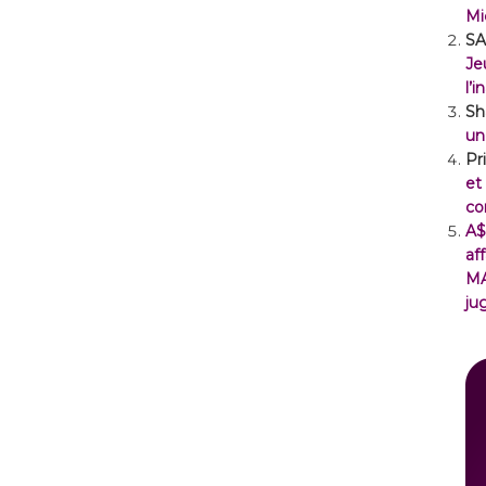
Mi
SA
Je
l’
Sh
un
Pr
et
co
A$
af
M
ju